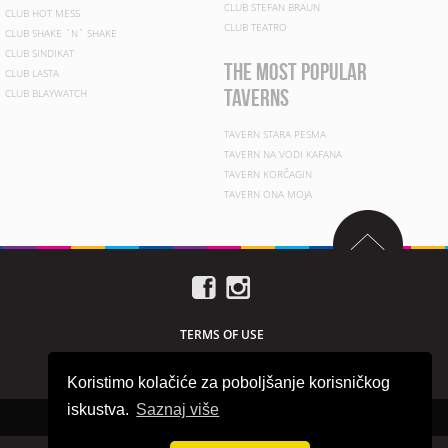
CLUB STEFAN BRAUN
CLUB HOT MESS
CLUB TEATRO
CLUB SHAKE `N` SHAKE
CLUB SINDIKAT
the most popular
CLUB LASTA
taverns
CLUB BLAYWATCH
TAVERN STARA PESMA
TAVERN NA VODI KAFANA
TAVERN KORČAGIN
TAVERN ONA MOJA
TERMS OF USE
PRIVACY POLICY
Koristimo kolačiće za poboljšanje korisničkog
iskustva.
Saznaj više
Copyright © 2026 beogradnocu.com