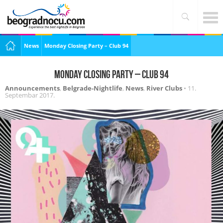
News
Monday Closing Party – Club 94
Monday Closing Party – Club 94
Announcements
,
Belgrade-Nightlife
,
News
,
River Clubs
•
11.
Septembar 2017.