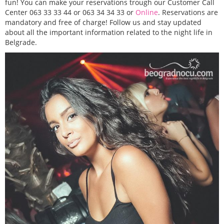
fun! You can make your reservations trough our Customer Call
Center 063 33 33 44 or 063 34 34 33 or
Online
. Reservations are
mandatory and free of charge! Follow us and stay updated
about all the important information related to the night life in
Belgrade.