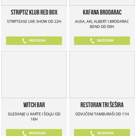
Striptiz Klub Red Box
Kafana Brodarac
STRIPTEASE LIVE SHOW OD 22H
ALISA, AKI, ALBERT I BRODARAC
BEND OD 00H
063333344
063333344
Witch Bar
Restoran Tri Šešira
GLEDANJE U KARTE I ŠOLJU OD
OZVUČENI TAMBURAŠI OD 11H
16H
063333344
063333344