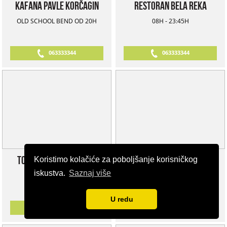
Kafana Pavle Korčagin
Restoran Bela Reka
OLD SCHOOL BEND OD 20H
08H - 23:45H
063333344
063333344
Toro Latin Gastrobar
Restoran Ambar
Koristimo kolačiće za poboljšanje korisničkog
iskustva.
Saznaj više
09H - 00H
10H - 00H
U redu
063333344
063333344