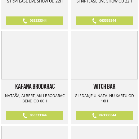
STRIPTEASE LIVE SHOW OD 22H
STRIPTEASE LIVE SHOW OD 22H
063333344
063333344
Kafana Brodarac
Witch Bar
NATAŠA, ALBERT, AKI I BRODARAC
GLEDANJE U NATALNU KARTU OD
BEND OD 00H
16H
063333344
063333344