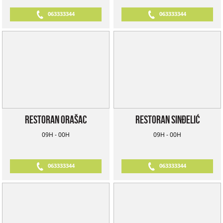
063333344
063333344
Restoran Orašac
Restoran Sinđelić
09H - 00H
09H - 00H
063333344
063333344