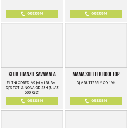
063333344
063333344
Klub Tranzit Savamala
Mama Shelter Rooftop
ELITNI ODREDI VS JALA I BUBA -
DJ V BUTTERFLY OD 19H
DJ'S TOTI & NONA OD 23H (ULAZ
500 RSD)
063333344
063333344