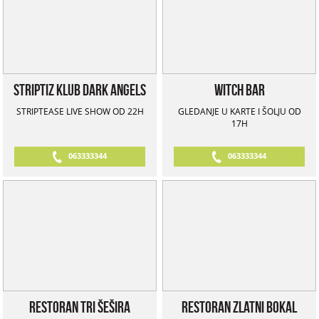
Striptiz klub Dark Angels
Witch Bar
STRIPTEASE LIVE SHOW OD 22H
GLEDANJE U KARTE I ŠOLJU OD
17H
063333344
063333344
Restoran Tri Šešira
Restoran Zlatni Bokal