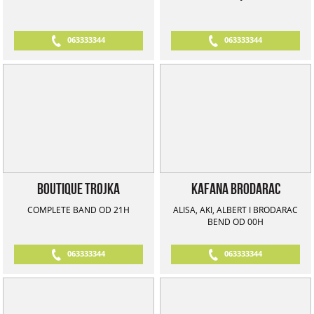
063333344
063333344
Boutique Trojka
Kafana Brodarac
COMPLETE BAND OD 21H
ALISA, AKI, ALBERT I BRODARAC
BEND OD 00H
063333344
063333344