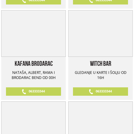
Kafana Brodarac
Witch Bar
NATAŠA, ALBERT, RAMA I
GLEDANJE U KARTE I ŠOLJU OD
BRODARAC BEND OD 00H
16H
063333344
063333344