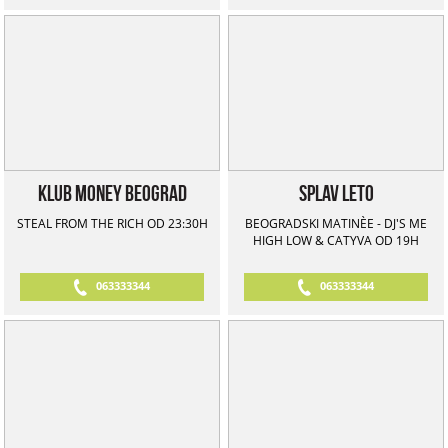
Klub Money Beograd
Splav Leto
STEAL FROM THE RICH OD 23:30H
BEOGRADSKI MATINЀE - DJ'S ME
HIGH LOW & CATYVA OD 19H
063333344
063333344