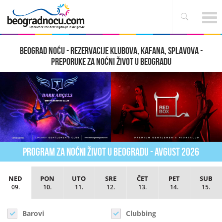
Beograd noću - Rezervacije klubova, kafana, splavova -
Preporuke za noćni život u Beogradu
Program za noćni život u Beogradu - Avgust 2026
NED
PON
UTO
SRE
ČET
PET
SUB
09.
10.
11.
12.
13.
14.
15.
Barovi
Clubbing