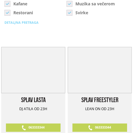
Kafane
Muzika sa večerom
Restorani
Svirke
DETALJNA PRETRAGA
Splav Lasta
Splav Freestyler
DJ ATILA OD 23H
LEAN ON OD 23H
063333344
063333344