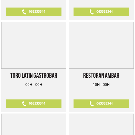
063333344
063333344
Toro Latin Gastrobar
Restoran Ambar
09H - 00H
10H - 00H
063333344
063333344