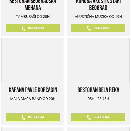
Restoran Beogradska
Konoba Akustik Stari
Mehana
Beograd
TAMBURAŠI OD 20H
AKUSTIČNA MUZIKA OD 19H
063333344
063333344
Kafana Pavle Korčagin
Restoran Bela Reka
MALA MACA BAND OD 20H
08H - 23:45H
063333344
063333344