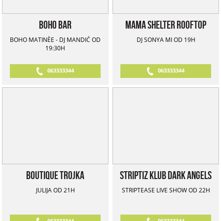
Boho Bar
Mama Shelter Rooftop
BOHO MATINЀE - DJ MANDIĆ OD
DJ SONYA MI OD 19H
19:30H
063333344
063333344
Boutique Trojka
Striptiz klub Dark Angels
JULIJA OD 21H
STRIPTEASE LIVE SHOW OD 22H
063333344
063333344