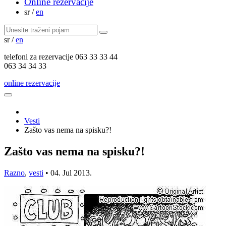
Online rezervacije
sr
/
en
sr
/
en
telefoni za
rezervacije
063 33 33 44
063 34 34 33
online rezervacije
Vesti
Zašto vas nema na spisku?!
Zašto vas nema na spisku?!
Razno
,
vesti
•
04. Jul 2013.