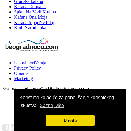
Gradska kafana
Kafana Tarapana
Splav Na Vodi Kafana
Kafana Ona Moja
Kafana Sipaj Ne Pitaj
Klub Narodnjaka
Uslovi korišćenja
Privacy Policy
O nama
Marketing
Sva prava zadržana © 2026. beogradnocu.com
Koristimo kolačiće za poboljšanje korisničkog
iskustva.
Saznaj više
U redu