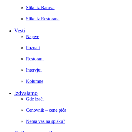
Slike iz Barova
Slike iz Restorana
Vesti
Najave
Poznati
Restorani
Intervjui
Kolumne
Izdvajamo
Gde izaći
Cenovnik – cene pića
Nema vas na spisku?