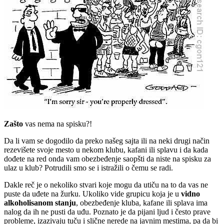
Zašto
vas nema na spisku?!
Da li vam se dogodilo da preko našeg sajta ili na neki drugi način
rezevišete svoje mesto u nekom klubu, kafani ili splavu i da kada
dođete na red onda vam obezbeđenje saopšti da niste na spisku za
ulaz u klub? Potrudili smo se i istražili o čemu se radi.
Dakle reč je o nekoliko stvari koje mogu da utiču na to da vas ne
puste da uđete na žurku. Ukoliko vide grupicu koja je u
vidno
alkoholisanom stanju
, obezbeđenje kluba, kafane ili splava ima
nalog da ih ne pusti da uđu. Poznato je da pijani ljud i često prave
probleme, izazivaju tuču i slične nerede na javnim mestima, pa da bi