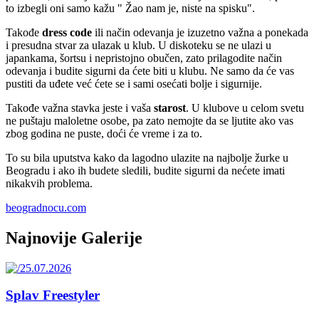
to izbegli oni samo kažu " Žao nam je, niste na spisku".
Takođe
dress code
ili način odevanja je izuzetno važna a ponekada
i presudna stvar za ulazak u klub. U diskoteku se ne ulazi u
japankama, šortsu i nepristojno obučen, zato prilagodite način
odevanja i budite sigurni da ćete biti u klubu. Ne samo da će vas
pustiti da uđete već ćete se i sami osećati bolje i sigurnije.
Takođe važna stavka jeste i vaša
starost
. U klubove u celom svetu
ne puštaju maloletne osobe, pa zato nemojte da se ljutite ako vas
zbog godina ne puste, doći će vreme i za to.
To su bila uputstva kako da lagodno ulazite na najbolje žurke u
Beogradu i ako ih budete sledili, budite sigurni da nećete imati
nikakvih problema.
beogradnocu.com
Najnovije Galerije
Splav Freestyler