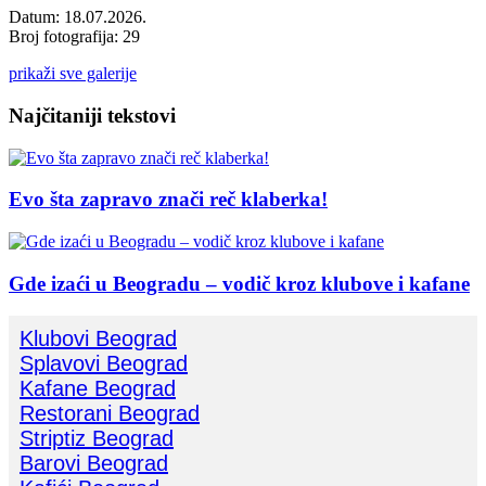
Datum: 18.07.2026.
Broj fotografija: 29
prikaži sve galerije
Najčitaniji tekstovi
Evo šta zapravo znači reč klaberka!
Gde izaći u Beogradu – vodič kroz klubove i kafane
Klubovi Beograd
Splavovi Beograd
Kafane Beograd
Restorani Beograd
Striptiz Beograd
Barovi Beograd