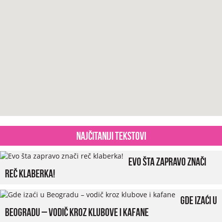
Najčitaniji tekstovi
Evo šta zapravo znači
reč klaberka!
Gde izaći u
Beogradu – vodič kroz klubove i kafane