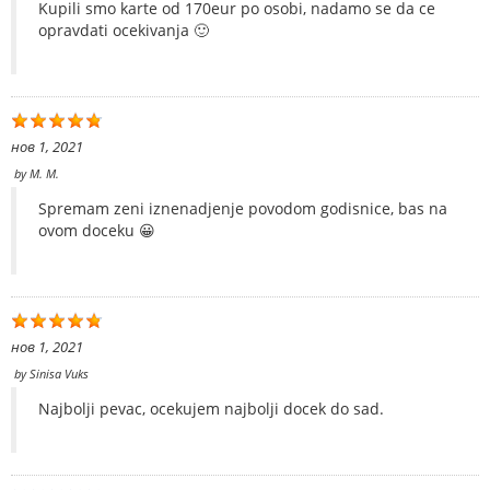
Kupili smo karte od 170eur po osobi, nadamo se da ce
opravdati ocekivanja 🙂
нов 1, 2021
by
M. M.
Spremam zeni iznenadjenje povodom godisnice, bas na
ovom doceku 😀
нов 1, 2021
by
Sinisa Vuks
Najbolji pevac, ocekujem najbolji docek do sad.