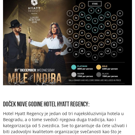
Doček Nove godine Hotel Hyatt Regency:
Hotel Hyatt Regency je jedan od tri najekskluzivnija hotela u
Beogradu, a o tome svedoči njegova
duga tradicija,
kao i
kategorizacija od 5 zvezdica.
Sve to garantuje da ćete uživati i
biti zadovoljni kvalitetom organizacije svečanosti kao što je