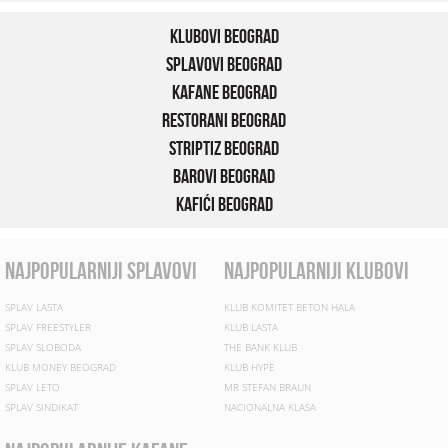
Klubovi Beograd
Splavovi Beograd
Kafane Beograd
Restorani Beograd
Striptiz Beograd
Barovi Beograd
Kafići Beograd
najpopularniji splavovi
najpopularniji klubovi
SPLAV LASTA
KLUB KOMITET BETON HALA
SPLAV FREESTYLER
KLUB LASTA
SPLAV SLOBODA
THE BANK KLUB
KLUB MONEY BEOGRAD
KLUB HYPE
SPLAV LETO
MR STEFAN BRAUN
SPLAV SINDIKAT
NACIONALNA KLASA