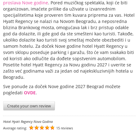
proslava Nove godine
.
Pored
muzičkog spektakla
, koji će biti
organizovan, imaćete prilike da uživate u izvanrednim
specijalitetima koje proveren tim kuvara priprema za vas.
Hotel
Hyatt Regency se nalazi na Novom Beogradu, a neposredna
blizina Brankovog mosta, omogućava
lak i brz pristup odakle
god da dolazite,
ili gde god da ste smešteni kao turisti. Takođe,
ukoliko dolazite kao turisti svoj smeštaj možete obezbediti i u
samom hotelu. Za doček Nove godine h
otel Hyatt Regency u
svom sklopu poseduje
parking i garažu,
što će vam svakako biti
od koristi ako odlučite da dođete sopstvenim automobilom.
Posetite hotel Hyatt Regency za Novu godinu 2027 i uverite se
zašto već godinama važi za jedan od najekskluzivnijih hotela u
Beogradu.
Sve ponude za doček Nove godine 2027 Beograd možete
pogledati
OVDE
.
Create your own review
Hotel Hyatt Regency Nova Godina
Average rating:
15 reviews