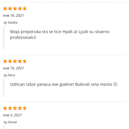
нов 16, 2021
by
Sandra
Moja preporuka sto se tice Hyatt-a! Ljudi su stvarno
profesionalci!
нов 16, 2021
by
Petra
Odlican izbor pevaca ove godine! Bukirali smo mesto 🙂
нов 3, 2021
by
Horvat