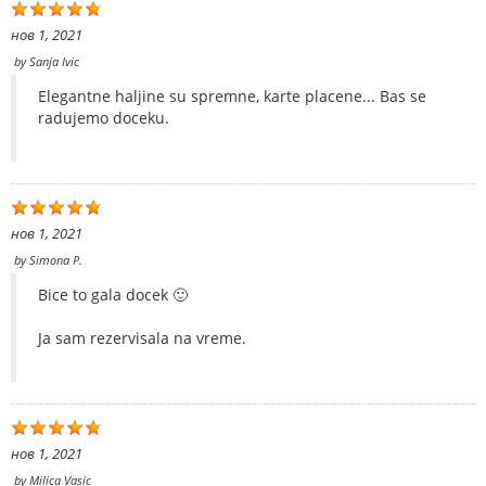
нов 1, 2021
by
Sanja Ivic
Elegantne haljine su spremne, karte placene... Bas se
radujemo doceku.
нов 1, 2021
by
Simona P.
Bice to gala docek 🙂
Ja sam rezervisala na vreme.
нов 1, 2021
by
Milica Vasic