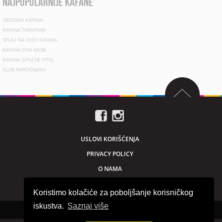
najpopularnije kafane
GRADSKA KAFANA
KAFANA TARAPANA
SPLAV NA VODI KAFANA
KAFANA ONA MOJA
KAFANA SIPAJ NE PITAJ
KLUB NARODNJAKA
USLOVI KORIŠĆENJA
PRIVACY POLICY
O NAMA
MARKETING
Koristimo kolačiće za poboljšanje korisničkog
iskustva.
Saznaj više
Sva prava zadržana © 2026. beogradnocu.com