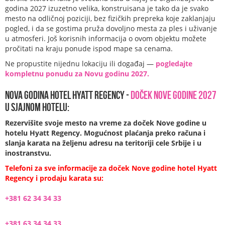
godina 2027 izuzetno velika, konstruisana je tako da je
svako
mesto na odličnoj poziciji,
bez fizičkih prepreka koje zaklanjaju
pogled, i da se gostima pruža dovoljno mesta za ples i uživanje
u atmosferi. Još korisnih informacija o ovom objektu možete
pročitati na kraju ponude ispod mape sa cenama.
Ne propustite nijednu lokaciju ili događaj —
pogledajte
kompletnu ponudu za Novu godinu 2027.
Nova godina Hotel Hyatt Regency -
Doček Nove godine 2027
u sjajnom hotelu:
Rezervišite svoje mesto na vreme za doček Nove godine u
hotelu Hyatt Regency.
Mogućnost plaćanja preko računa i
slanja
karata na željenu adresu na teritoriji cele Srbije i u
inostranstvu.
Telefoni za sve informacije za doček Nove godine hotel Hyatt
Regency i prodaju karata su:
+381 62 34 34 33
+381 63 34 34 33