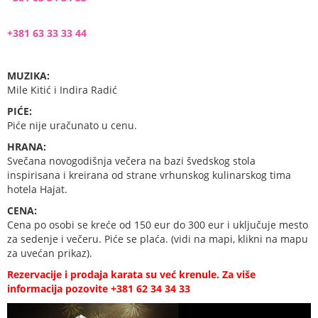
+381 63 33 33 44
MUZIKA:
Mile Kitić i Indira Radić
PIĆE:
Piće nije uračunato u cenu.
HRANA:
Svečana novogodišnja večera na bazi švedskog stola
inspirisana i kreirana od strane vrhunskog kulinarskog tima
hotela Hajat.
CENA:
Cena po osobi se kreće od 150 eur do 300 eur i uključuje mesto
za sedenje i večeru. Piće se plaća. (vidi na mapi, klikni na mapu
za uvećan prikaz).
Rezervacije i prodaja karata su već krenule. Za više
informacija pozovite
+381 62 34 34 33