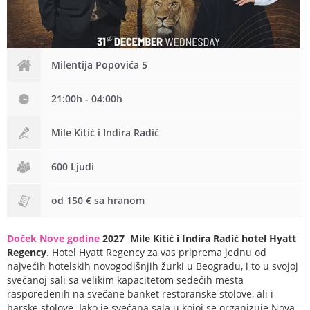
Milentija Popovića 5
21:00h - 04:00h
Mile Kitić i Indira Radić
600 Ljudi
od 150 € sa hranom
Doček Nove godine
2027 Mile Kitić i Indira Radić hotel Hyatt
Regency
. Hotel Hyatt Regency
za vas priprema jednu od
najvećih hotelskih novogodišnjih žurki u Beogradu, i to u svojoj
svečanoj sali sa velikim kapacitetom sedećih mesta
raspoređenih na svečane banket restoranske stolove, ali i
barske stolove.
Iako je svečana sala u kojoj se organizuje Nova