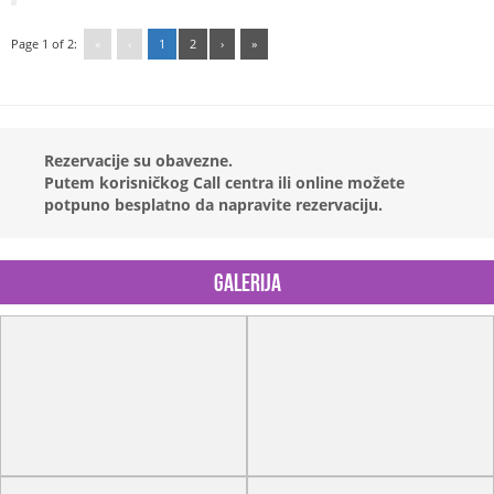
Page 1 of 2:
«
‹
1
2
›
»
Rezervacije su obavezne.
Putem korisničkog Call centra ili online možete
potpuno besplatno da napravite rezervaciju.
Galerija