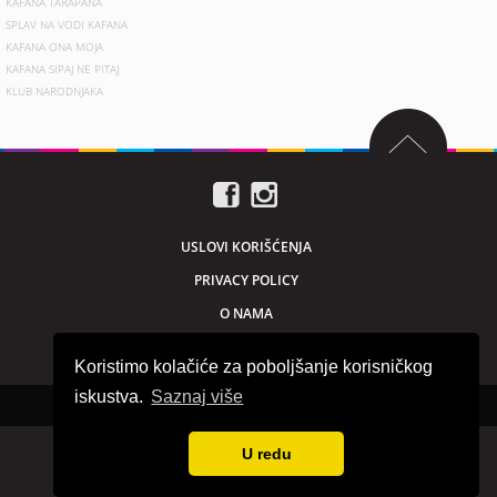
KAFANA TARAPANA
SPLAV NA VODI KAFANA
KAFANA ONA MOJA
KAFANA SIPAJ NE PITAJ
KLUB NARODNJAKA
USLOVI KORIŠĆENJA
PRIVACY POLICY
O NAMA
MARKETING
Koristimo kolačiće za poboljšanje korisničkog
iskustva.
Saznaj više
Sva prava zadržana © 2026. beogradnocu.com
U redu