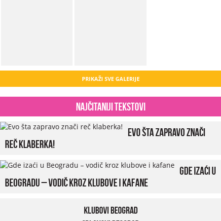
PRIKAŽI SVE GALERIJE
Najčitaniji tekstovi
Evo šta zapravo znači
reč klaberka!
Gde izaći u
Beogradu – vodič kroz klubove i kafane
Klubovi Beograd