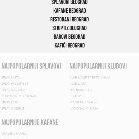
Splavovi Beograd
Kafane Beograd
Restorani Beograd
Striptiz Beograd
Barovi Beograd
Kafići Beograd
najpopularniji splavovi
najpopularniji klubovi
SPLAV LASTA
KLUB KOMITET BETON HALA
SPLAV FREESTYLER
KLUB LASTA
SPLAV SLOBODA
THE BANK KLUB
KLUB MONEY BEOGRAD
KLUB HYPE
SPLAV LETO
MR STEFAN BRAUN
SPLAV SINDIKAT
NACIONALNA KLASA
najpopularnije kafane
GRADSKA KAFANA