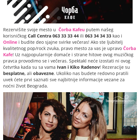
Rezervišite svoje mesto u
Čorba Kafeu
putem našeg
korisničkog
Call Centra 063 33 33 44
ili
063 34 34 33
kao i
Online
i budite deo sjajne svirke večeras! Ako ste ljubitelj
kvalitetnog pop/rock zvuka, pravo mesto za vas je upravo
Čorba
Kafe
! Uz najpopularnije domaće i strane hitove ovog muzičkog
pravca provodimo se i večeras. Spektakl neće izostati ni ovog
četvrtka kada su sa vama
Ivan i Kiko Radenov
! Rezeracije su
besplatne,
ali
obavezne
. Ukoliko nas budete redovno pratili
uvek ćete prvi saznati sve najbitnije informacije vezane za
noćni život Beograda.