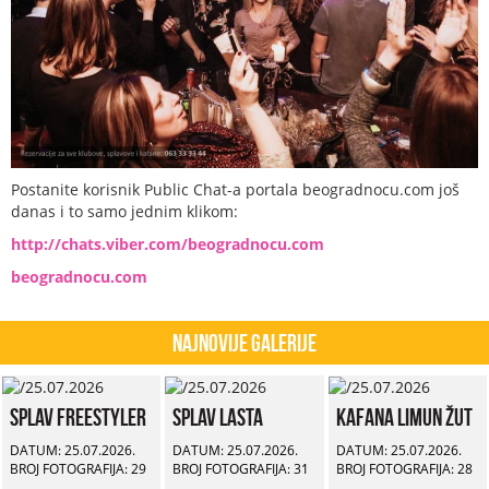
Postanite korisnik Public Chat-a portala beogradnocu.com još
danas i to samo jednim klikom:
http://chats.viber.com/beogradnocu.com
beogradnocu.com
Najnovije Galerije
Splav Freestyler
Splav Lasta
Kafana Limun Žut
DATUM: 25.07.2026.
DATUM: 25.07.2026.
DATUM: 25.07.2026.
BROJ FOTOGRAFIJA: 29
BROJ FOTOGRAFIJA: 31
BROJ FOTOGRAFIJA: 28