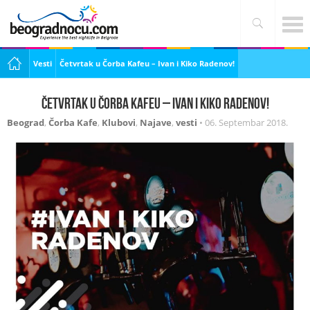
Vesti
Četvrtak u Čorba Kafeu – Ivan i Kiko Radenov!
Četvrtak u Čorba Kafeu – Ivan i Kiko Radenov!
Beograd
,
Čorba Kafe
,
Klubovi
,
Najave
,
vesti
•
06. Septembar 2018.