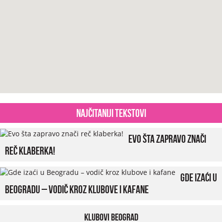
Najčitaniji tekstovi
Evo šta zapravo znači
reč klaberka!
Gde izaći u
Beogradu – vodič kroz klubove i kafane
Klubovi Beograd