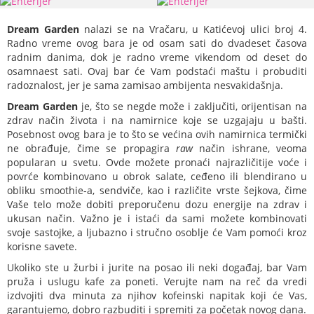
Dream Garden
nalazi se na Vračaru, u Katićevoj ulici broj 4.
Radno vreme ovog bara je od osam sati do dvadeset časova
radnim danima, dok je radno vreme vikendom od deset do
osamnaest sati. Ovaj bar će Vam podstaći maštu i probuditi
radoznalost, jer je sama zamisao ambijenta nesvakidašnja.
Dream Garden
je, što se negde može i zaključiti, orijentisan na
zdrav način života i na namirnice koje se uzgajaju u bašti.
Posebnost ovog bara je to što se većina ovih namirnica termički
ne obrađuje, čime se propagira
raw
način ishrane, veoma
popularan u svetu. Ovde možete pronaći najrazličitije voće i
povrće kombinovano u obrok salate, ceđeno ili blendirano u
obliku smoothie-a, sendviče, kao i različite vrste šejkova, čime
Vaše telo može dobiti preporučenu dozu energije na zdrav i
ukusan način. Važno je i istaći da sami možete kombinovati
svoje sastojke, a ljubazno i stručno osoblje će Vam pomoći kroz
korisne savete.
Ukoliko ste u žurbi i jurite na posao ili neki događaj, bar Vam
pruža i uslugu kafe za poneti. Verujte nam na reč da vredi
izdvojiti dva minuta za njihov kofeinski napitak koji će Vas,
garantujemo, dobro razbuditi i spremiti za početak novog dana.