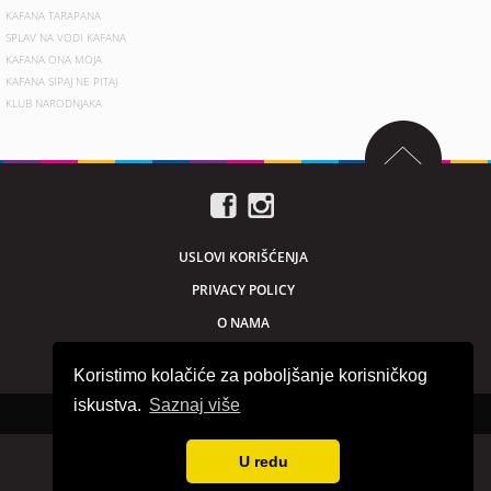
KAFANA TARAPANA
SPLAV NA VODI KAFANA
KAFANA ONA MOJA
KAFANA SIPAJ NE PITAJ
KLUB NARODNJAKA
USLOVI KORIŠĆENJA
PRIVACY POLICY
O NAMA
MARKETING
Koristimo kolačiće za poboljšanje korisničkog
iskustva.
Saznaj više
Sva prava zadržana © 2026. beogradnocu.com
U redu