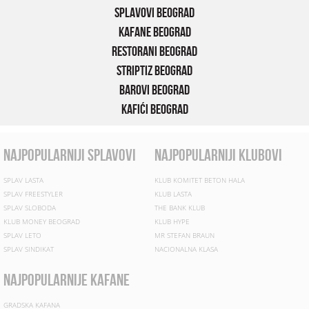
Splavovi Beograd
Kafane Beograd
Restorani Beograd
Striptiz Beograd
Barovi Beograd
Kafići Beograd
najpopularniji splavovi
najpopularniji klubovi
SPLAV LASTA
KLUB KOMITET BETON HALA
SPLAV FREESTYLER
KLUB LASTA
SPLAV SLOBODA
THE BANK KLUB
KLUB MONEY BEOGRAD
KLUB HYPE
SPLAV LETO
MR STEFAN BRAUN
SPLAV SINDIKAT
NACIONALNA KLASA
najpopularnije kafane
GRADSKA KAFANA