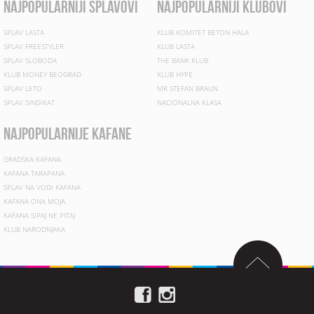
najpopularniji splavovi
najpopularniji klubovi
SPLAV LASTA
KLUB KOMITET BETON HALA
SPLAV FREESTYLER
KLUB LASTA
SPLAV SLOBODA
THE BANK KLUB
KLUB MONEY BEOGRAD
KLUB HYPE
SPLAV LETO
MR STEFAN BRAUN
SPLAV SINDIKAT
NACIONALNA KLASA
najpopularnije kafane
GRADSKA KAFANA
KAFANA TARAPANA
SPLAV NA VODI KAFANA
KAFANA ONA MOJA
KAFANA SIPAJ NE PITAJ
KLUB NARODNJAKA