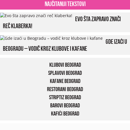
Najčitaniji tekstovi
Evo šta zapravo znači
reč klaberka!
Gde izaći u
Beogradu – vodič kroz klubove i kafane
Klubovi Beograd
Splavovi Beograd
Kafane Beograd
Restorani Beograd
Striptiz Beograd
Barovi Beograd
Kafići Beograd