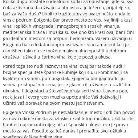
Koliko dugo maštate o idealnom kutku za opuštanje, gde su sva
čula aktivirana da uživaju, a atmosfera je ležerna, prijateljska,
baš za Vašu dušu? Ukoliko tražite upravo ovako nešto, onda je
vinski podrum Epigenia Bar pravo mesto za Vas. Najfiniji ukusi
vina Topličkih vinograda i mnogobrojnih srpskih vinarija,
mediteranska hrana i muzika su sve ono što krasi ovaj bar i čini
ga idealnim mestom za potpuni hedonizam. Vašem uživanju u
Epigenia baru dodatno doprinosi izvanredan ambijent koji je
osmišljen tako da se možete maksimalno opustiti u dobrom
društvu i uživati u čarima vina, koje je poezija ukusa.
Pored toga što nudi raznovrsna vina, ovaj bar takođe nudi i
brojne specijalitete španske kuhinje koji su, u kombinaciji sa
kvalitetnim vinom, pun pogodak. Epigenia bar gaji tradiciju
veoma pristupačnih cena, jer je glavni cilj uživanje u različitim
ukusima i degustacija što većeg broja sorti vina. Lagana pop,
rock, jazz ili evergreen muzika upotpuniće Vaš doživaljaj i
učiniti Vaš boravak na ovom mestu jedinstvenim.
Epigenia Vinski Podrum je nesvakidašnje mesto i odličan povod
za novo otkriće mesta za izlaske i kvalitetnu muziku. Ukoliko ste
ljubitelj najromantičnijeg pića i španskih ukusa, ovo je pravo
mesto za vas. Posetite ga još danas i pronađite svoj užitak u
savršenoj čaši najboljeg vina.