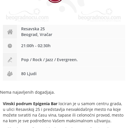
Resavska 25
Beograd, Vračar
21:00h - 02:30h
Pop / Rock / Jazz / Evergreen.
80 Ljudi
Nema najavljenih dogadjaja.
Vinski podrum Epigenia Bar
lociran je u samom centru grada,
u ulici Resavskoj 25 i predstavlja nesvakidašnje mesto na koje
možete svratiti na času vina, tapase ili celonoćni provod, mesto
na kom je sve podređeno Vašem maksimalnom uživanju.