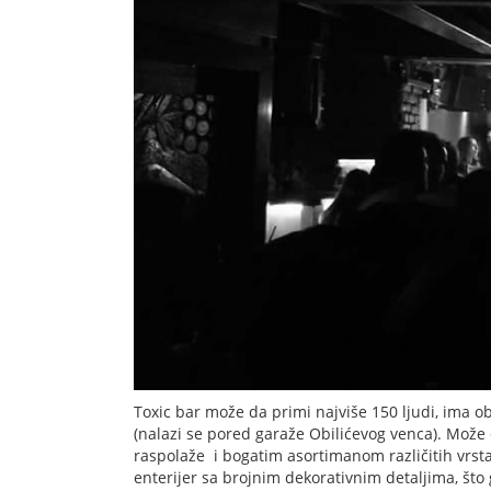
Toxic bar može da primi najviše 150 ljudi, ima 
(nalazi se pored garaže Obilićevog venca). Može 
raspolaže i bogatim asortimanom različitih vrsta
enterijer sa brojnim dekorativnim detaljima, što