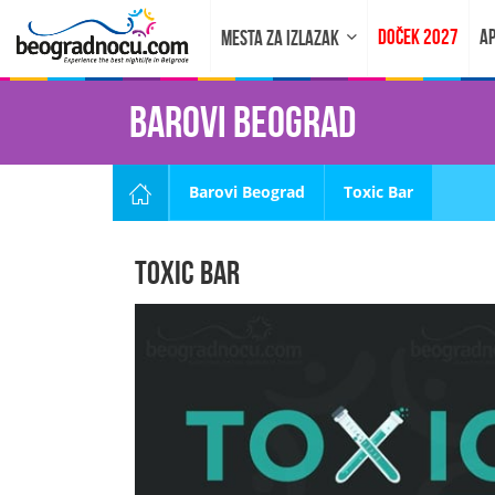
DOČEK 2027
AP
MESTA ZA IZLAZAK
Barovi Beograd
Barovi Beograd
Toxic Bar
Toxic Bar