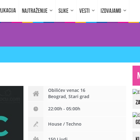
LIKACIJA
NAJTRAŽENIJE
SLIKE
VESTI
IZDVAJAMO
Obilićev venac 16
Beograd, Stari grad
za
22:00h - 05:00h
Gd
House / Techno
K
150 Ljudi