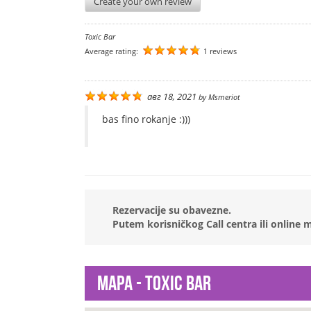
Create your own review
Toxic Bar
Average rating:
1 reviews
авг 18, 2021
by
Msmeriot
bas fino rokanje :)))
Rezervacije su obavezne.
Putem korisničkog Call centra ili online
Mapa - Toxic Bar