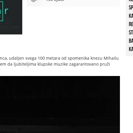
S
K
R
St
B
Ka
nca, udaljen svega 100 metara od spomenika knezu Mihailu
jem da ljubiteljima klupske muzike zagarantovano pruži