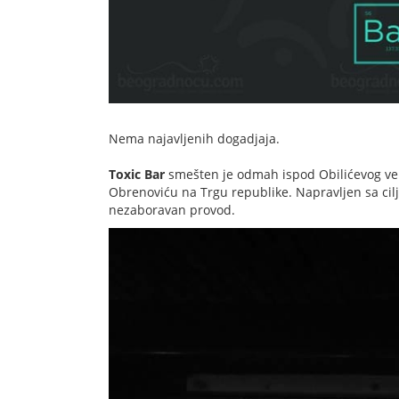
Nema najavljenih dogadjaja.
Toxic Bar
smešten je odmah ispod Obilićevog ve
Obrenoviću na Trgu republike. Napravljen sa cil
nezaboravan provod.