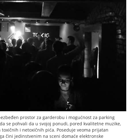
obezbeđen prostor za garderobu i mogućnost za parking
da se pohvali da u svojoj ponudi, pored kvalitetne muzike,
 toxičnih i netoxičnih pića. Poseduje veoma prijatan
 ga čini jedinstvenim na sceni domaće elektronske