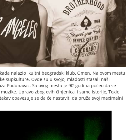
ekada nalazio kultni beogradski klub, Omen. Na ovom mestu
ke supkulture. Ovde su u svojoj mladosti stasali naši
Boža Podunavac. Sa ovog mesta je 90’ godina počeo da se
c muzike. Upravo zbog ovih činjenica, i same istorije, Toxic
o takav obavezuje se da će nastaviti da pruža svoj maximalni