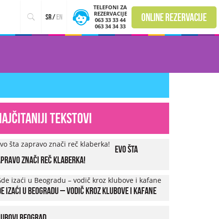
TELEFONI ZA
REZERVACIJE
online rezervacije
sr
/
en
063 33 33 44
063 34 34 33
Najčitaniji tekstovi
Evo šta
pravo znači reč klaberka!
e izaći u Beogradu – vodič kroz klubove i kafane
lubovi Beograd