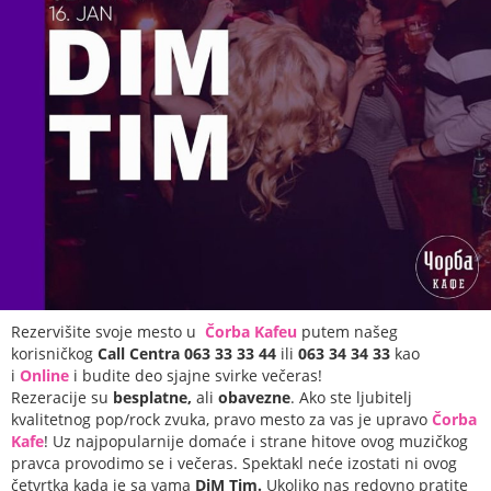
Rezervišite svoje mesto u
Čorba Kafeu
putem našeg
korisničkog
Call Centra 063 33 33 44
ili
063 34 34 33
kao
i
Online
i budite deo sjajne svirke večeras!
Rezeracije su
besplatne,
ali
obavezne
. Ako ste ljubitelj
kvalitetnog pop/rock zvuka, pravo mesto za vas je upravo
Čorba
Kafe
! Uz najpopularnije domaće i strane hitove ovog muzičkog
pravca provodimo se i večeras. Spektakl neće izostati ni ovog
četvrtka kada je sa vama
DiM Tim.
Ukoliko nas redovno pratite