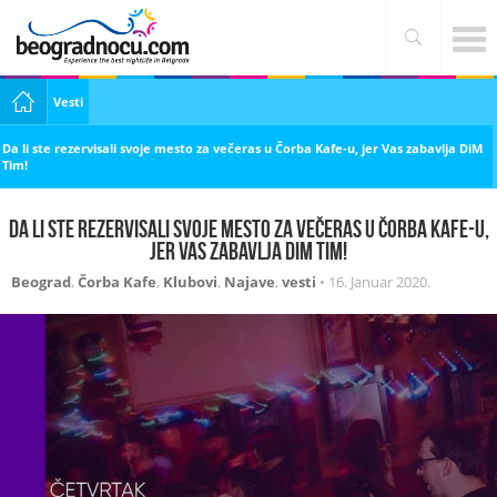
Vesti
Da li ste rezervisali svoje mesto za večeras u Čorba Kafe-u, jer Vas zabavlja DiM
Tim!
Da li ste rezervisali svoje mesto za večeras u Čorba Kafe-u,
jer Vas zabavlja DiM Tim!
Beograd
,
Čorba Kafe
,
Klubovi
,
Najave
,
vesti
•
16. Januar 2020.