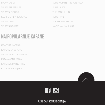
SPLAV LASTA
KLUB KOMITET BETON HALA
SPLAV FREESTYLER
KLUB LASTA
SPLAV SLOBODA
THE BANK KLUB
KLUB MONEY BEOGRAD
KLUB HYPE
SPLAV LETO
MR STEFAN BRAUN
SPLAV SINDIKAT
NACIONALNA KLASA
najpopularnije kafane
GRADSKA KAFANA
KAFANA TARAPANA
SPLAV NA VODI KAFANA
KAFANA ONA MOJA
KAFANA SIPAJ NE PITAJ
KLUB NARODNJAKA
USLOVI KORIŠĆENJA