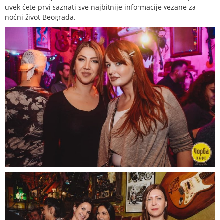
uvek ćete prvi saznati sve najbitnije informacije vezane za
noćni život Beograda.