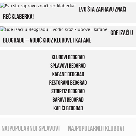
Evo šta zapravo znači
reč klaberka!
Gde izaći u
Beogradu – vodič kroz klubove i kafane
Klubovi Beograd
Splavovi Beograd
Kafane Beograd
Restorani Beograd
Striptiz Beograd
Barovi Beograd
Kafići Beograd
najpopularniji splavovi
najpopularniji klubovi