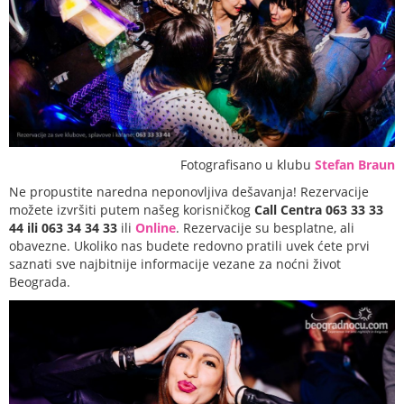
Fotografisano u klubu
Stefan Braun
Ne propustite naredna neponovljiva dešavanja! Rezervacije
možete izvršiti putem našeg korisničkog
Call Centra 063 33 33
44 ili 063 34 34 33
ili
Online
. Rezervacije su besplatne, ali
obavezne. Ukoliko nas budete redovno pratili uvek ćete prvi
saznati sve najbitnije informacije vezane za noćni život
Beograda.