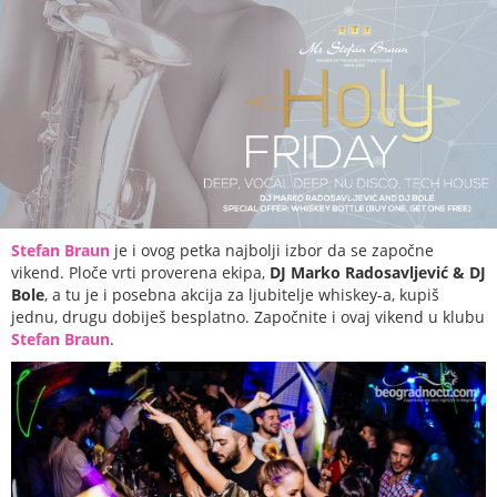
Stefan Braun
je i ovog petka najbolji izbor da se započne
vikend. Ploče vrti proverena ekipa,
DJ Marko Radosavljević & DJ
Bole
, a tu je i posebna akcija za ljubitelje whiskey-a, kupiš
jednu, drugu dobiješ besplatno. Započnite i ovaj vikend u klubu
Stefan Braun
.