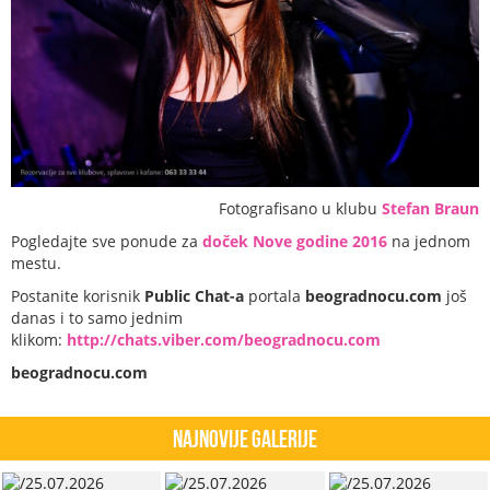
Fotografisano u klubu
Stefan Braun
Pogledajte sve ponude za
doček Nove godine 2016
na jednom
mestu.
Postanite korisnik
Public Chat-a
portala
beogradnocu.com
još
danas i to samo jednim
klikom:
http://chats.viber.com/beogradnocu.com
beogradnocu.com
Najnovije Galerije