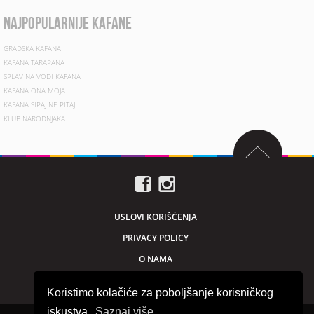
najpopularnije kafane
GRADSKA KAFANA
KAFANA TARAPANA
SPLAV NA VODI KAFANA
KAFANA ONA MOJA
KAFANA SIPAJ NE PITAJ
KLUB NARODNJAKA
USLOVI KORIŠĆENJA
PRIVACY POLICY
O NAMA
MARKETING
Koristimo kolačiće za poboljšanje korisničkog
iskustva.
Saznaj više