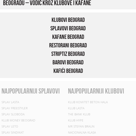
Beogradu – vodič kroz klubove i kafane
Klubovi Beograd
Splavovi Beograd
Kafane Beograd
Restorani Beograd
Striptiz Beograd
Barovi Beograd
Kafići Beograd
najpopularniji splavovi
najpopularniji klubovi
SPLAV LASTA
KLUB KOMITET BETON HALA
SPLAV FREESTYLER
KLUB LASTA
SPLAV SLOBODA
THE BANK KLUB
KLUB MONEY BEOGRAD
KLUB HYPE
SPLAV LETO
MR STEFAN BRAUN
SPLAV SINDIKAT
NACIONALNA KLASA