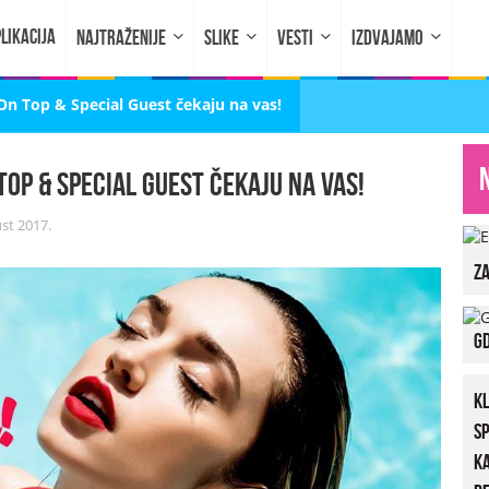
LIKACIJA
NAJTRAŽENIJE
SLIKE
VESTI
IZDVAJAMO
n Top & Special Guest čekaju na vas!
op & Special Guest čekaju na vas!
st 2017.
za
Gd
K
S
K