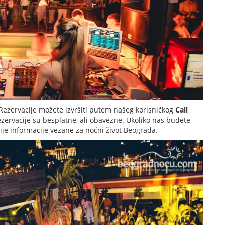
Rezervacije možete izvršiti putem našeg korisničkog
Call
ezervacije su besplatne, ali obavezne. Ukoliko nas budete
nije informacije vezane za noćni život Beograda.