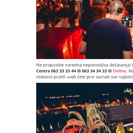
Ne propustite naredna neponovljiva dešavanja! 
Centra 063 33 33 44 ili 063 34 34 33 ili
Online
. R
redovno pratili uvek ćete prvi saznati sve najbit