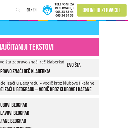
TELEFONI ZA
REZERVACIJE
online rezervacije
sr
/
en
063 33 33 44
063 34 34 33
Najčitaniji tekstovi
Evo šta
pravo znači reč klaberka!
e izaći u Beogradu – vodič kroz klubove i kafane
lubovi Beograd
plavovi Beograd
afane Beograd