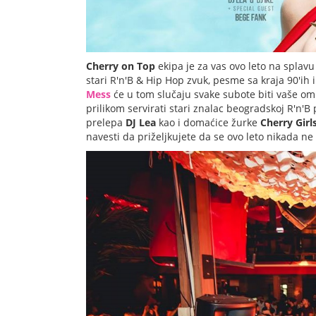
Cherry on Top
ekipa je za vas ovo leto na splav
stari R'n'B & Hip Hop zvuk, pesme sa kraja 90'ih 
Mess
će u tom slučaju svake subote biti vaše o
prilikom servirati stari znalac beogradskoj R'n'B 
prelepa
DJ Lea
kao i domaćice žurke
Cherry Girl
navesti da priželjkujete da se ovo leto nikada ne