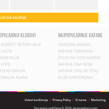
AŽI SVE GALERIJE
opularniji klubovi
najpopularnije kafane
 KOMITET BETON HALA
GRADSKA KAFANA
 LASTA
KAFANA TARAPANA
BANK KLUB
SPLAV NA VODI KAFANA
 HYPE
KAFANA ONA MOJA
TEFAN BRAUN
KAFANA SIPAJ NE PITAJ
ONALNA KLASA
KLUB NARODNJAKA
Uslovi korišćenja
Privacy Policy
O nama
Marketing
Sva prava zadržana © 2026. beogradnocu.com