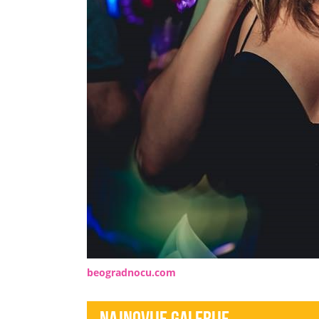
beogradnocu.com
Najnovije Galerije