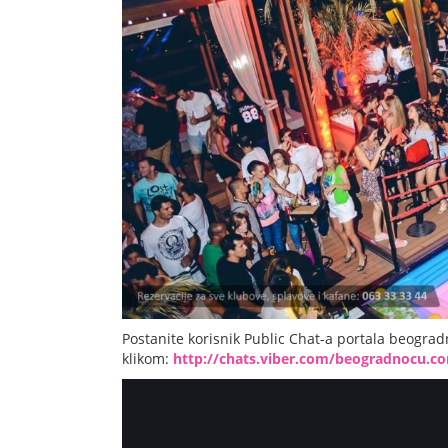
Postanite korisnik Public Chat-a portala beogra
klikom:
http://chats.viber.com/beogradnocu.c