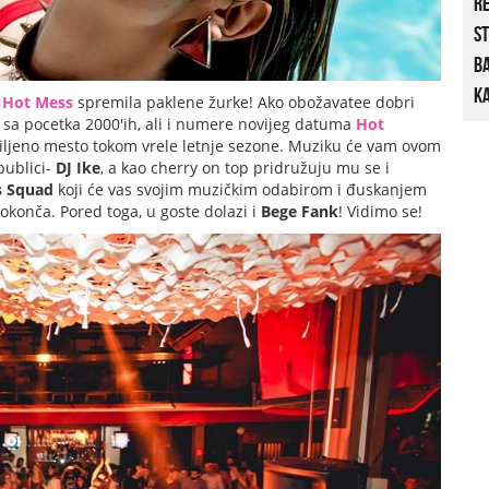
R
St
B
Ka
u
Hot Mess
spremila paklene žurke! Ako obožavatee dobri
i sa pocetka 2000'ih, ali i numere novijeg datuma
Hot
miljeno mesto tokom vrele letnje sezone. Muziku će vam ovom
publici-
DJ Ike
, a kao cherry on top pridružuju mu se i
s Squad
koji će vas svojim muzičkim odabirom i đuskanjem
 okonča. Pored toga, u goste dolazi i
Bege Fank
! Vidimo se!