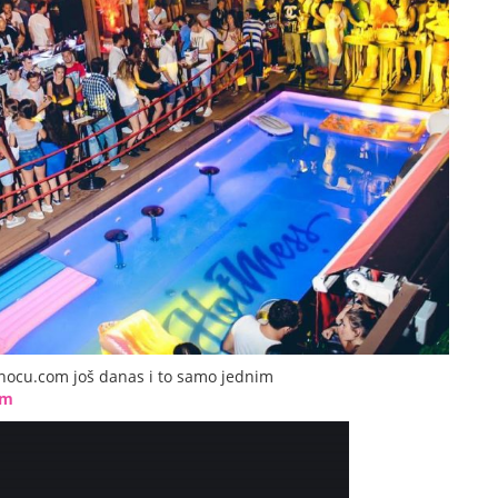
dnocu.com još danas i to samo jednim
om