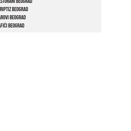
estorani Beograd
riptiz Beograd
arovi Beograd
fići Beograd