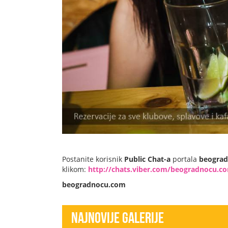
Postanite korisnik
Public Chat-a
portala
beogra
klikom:
http://chats.viber.com/beogradnocu.c
beogradnocu.com
Najnovije Galerije