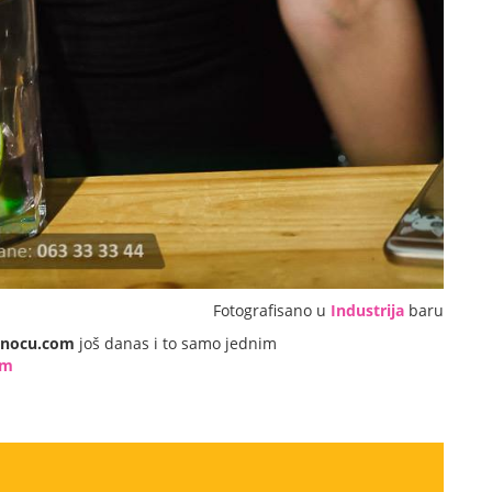
Fotografisano u
Industrija
baru
dnocu.com
još danas i to samo jednim
om