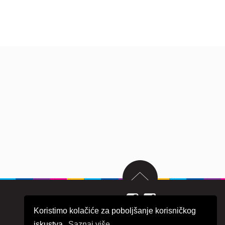
Koristimo kolačiće za poboljšanje korisničkog
iskustva.
Saznaj više