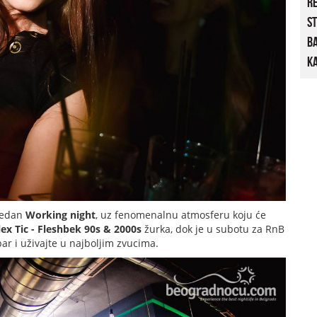
R
St
B
Ka
jedan
Working night
, uz fenomenalnu atmosferu koju će
lex Tic - Fleshbek 90s & 2000s
žurka, dok je u subotu za RnB
ar i uživajte u najboljim zvucima.