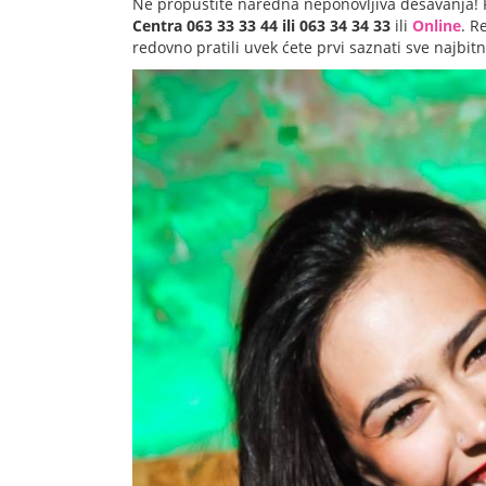
Ne propustite naredna neponovljiva dešavanja! 
Centra 063 33 33 44 ili 063 34 34 33
ili
Online
. R
redovno pratili uvek ćete prvi saznati sve najbit