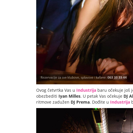
Ovog četvrtka Vas u
Industrija
baru očekuje još 
obezbediti
Iyan Milles
. U petak Vas očekuje
DJ A
ritmove zadužen
DJ Prema
. Dođite u
Industrija
b