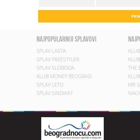
PRIK
najpopularniji splavovi
najp
SPLAV LASTA
KLUB
SPLAV FREESTYLER
KLUB
SPLAV SLOBODA
THE 
KLUB MONEY BEOGRAD
KLUB
SPLAV LETO
MR S
SPLAV SINDIKAT
NACI