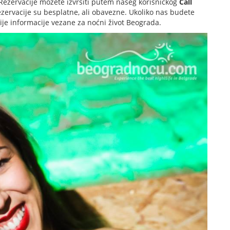
Rezervacije možete izvršiti putem našeg korisničkog
Call
ezervacije su besplatne, ali obavezne. Ukoliko nas budete
nije informacije vezane za noćni život Beograda.