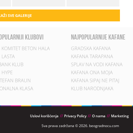
AŽI SVE GALERIJE
opularniji klubovi
najpopularnije kafane
 KOMITET BETON HALA
GRADSKA KAFANA
 LASTA
KAFANA TARAPANA
BANK KLUB
SPLAV NA VODI KAFANA
 HYPE
KAFANA ONA MOJA
TEFAN BRAUN
KAFANA SIPAJ NE PITAJ
ONALNA KLASA
KLUB NARODNJAKA
Uslovi korišćenja
Privacy Policy
O nama
Marketing
Sva prava zadržana © 2026. beogradnocu.com