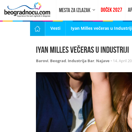
DOČEK 2027
AP
MESTA ZA IZLAZAK
Vesti
Iyan Milles večeras u Industrij
Iyan Milles večeras u Industriji
Barovi
,
Beograd
,
Industrija Bar
,
Najave
•
14. April 20