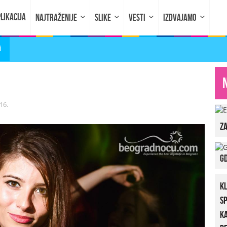
LIKACIJA
NAJTRAŽENIJE
SLIKE
VESTI
IZDVAJAMO
i
16.
za
Gd
K
S
K