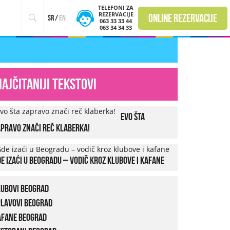
TELEFONI ZA
REZERVACIJE
online rezervacije
sr
/
en
063 33 33 44
063 34 34 33
Najčitaniji tekstovi
Evo šta
pravo znači reč klaberka!
e izaći u Beogradu – vodič kroz klubove i kafane
lubovi Beograd
plavovi Beograd
afane Beograd