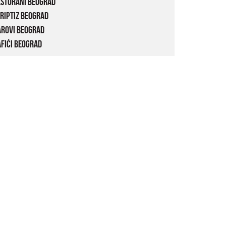
estorani Beograd
riptiz Beograd
arovi Beograd
fići Beograd