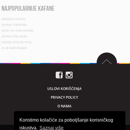
najpopularnije kafane
GRADSKA KAFANA
KAFANA TARAPANA
SPLAV NA VODI KAFANA
KAFANA ONA MOJA
KAFANA SIPAJ NE PITAJ
KLUB NARODNJAKA
USLOVI KORIŠĆENJA
PRIVACY POLICY
O NAMA
MARKETING
Koristimo kolačiće za poboljšanje korisničkog
iskustva.
Saznaj više