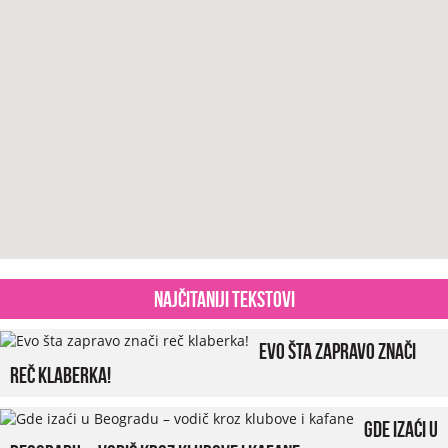
Najčitaniji tekstovi
Evo šta zapravo znači
reč klaberka!
Gde izaći u