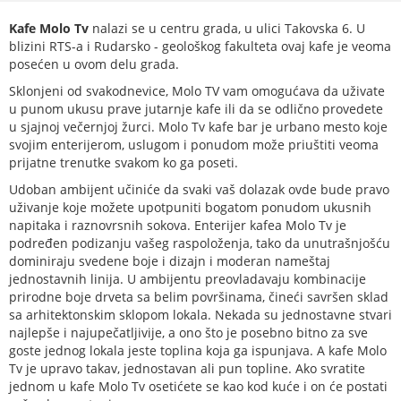
Kafe Molo Tv
nalazi se u centru grada, u ulici Takovska 6. U
blizini RTS-a i Rudarsko - geološkog fakulteta ovaj kafe je veoma
posećen u ovom delu grada.
Sklonjeni od svakodnevice, Molo TV vam omogućava da uživate
u punom ukusu prave jutarnje kafe ili da se odlično provedete
u sjajnoj večernjoj žurci. Molo Tv kafe bar je urbano mesto koje
svojim enterijerom, uslugom i ponudom može priuštiti veoma
prijatne trenutke svakom ko ga poseti.
Udoban ambijent učiniće da svaki vaš dolazak ovde bude pravo
uživanje koje možete upotpuniti bogatom ponudom ukusnih
napitaka i raznovrsnih sokova. Enterijer kafea Molo Tv je
podređen podizanju vašeg raspoloženja, tako da unutrašnjošću
dominiraju svedene boje i dizajn i moderan nameštaj
jednostavnih linija. U ambijentu preovladavaju kombinacije
prirodne boje drveta sa belim površinama, čineći savršen sklad
sa arhitektonskim sklopom lokala. Nekada su jednostavne stvari
najlepše i najupečatljivije, a ono što je posebno bitno za sve
goste jednog lokala jeste toplina koja ga ispunjava. A kafe Molo
Tv je upravo takav, jednostavan ali pun topline. Ako svratite
jednom u kafe Molo Tv osetićete se kao kod kuće i on će postati