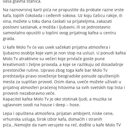
vaša glavna stanica.
Na raznovrsnoj karti pića ne propustite da probate razne vrste
kafa, toplih čokolada i ceđenih sokova. Uz koju čašicu rakije, ili
vina, možete u toku dana ćaskati sa prijateljima, zakazati
poslovni sastanak, a možda i ljubavni, ili se jednostavno
samostalno opustiti u toplini ovog prijatnog kafea u centru
grada.
U kafe Molo Tv će vas uvek sačekati prijatna atmosfera i
ljubazno osoblje koje vam je non stop na usluzi. U ponudi kafea
Molo Tv atraktivne su večeri koje privlače goste pune
kreativnosti i željne provoda, a koje se razlikuju od dosadašnje
prestoničke rutine. Upravo zbog toga kafe bar Molo Tv
predstavlja pravo osveženje beogradske ponude opuštenijih
mesta za suptilan provod. Osim dana, uveče možete uživati u
prijatnoj atmosferi praćenoj hitovima sa svih svetskih top lista i
provesti nezaboravno veče.
Kapacitet kafea Molo Tv je oko stotinak ljudi, a muzika se
uglavnom svodi na house i deep – hose.
Lepa i opuštena atmosfera, prijatan ambijent, niske cene,
vrhunska usluga, širok izbor kafa, domaćih i stranih
pića...Nemojte da nam verujete na reč, dođite u kafe Molo TV