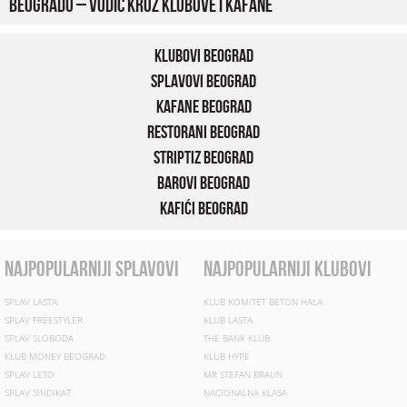
Beogradu – vodič kroz klubove i kafane
Klubovi Beograd
Splavovi Beograd
Kafane Beograd
Restorani Beograd
Striptiz Beograd
Barovi Beograd
Kafići Beograd
najpopularniji splavovi
najpopularniji klubovi
SPLAV LASTA
KLUB KOMITET BETON HALA
SPLAV FREESTYLER
KLUB LASTA
SPLAV SLOBODA
THE BANK KLUB
KLUB MONEY BEOGRAD
KLUB HYPE
SPLAV LETO
MR STEFAN BRAUN
SPLAV SINDIKAT
NACIONALNA KLASA