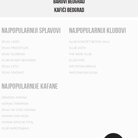
Barovi Beograd
Kafići Beograd
najpopularniji splavovi
najpopularniji klubovi
SPLAV LASTA
KLUB KOMITET BETON HALA
SPLAV FREESTYLER
KLUB LASTA
SPLAV SLOBODA
THE BANK KLUB
KLUB MONEY BEOGRAD
KLUB HYPE
SPLAV LETO
MR STEFAN BRAUN
SPLAV SINDIKAT
NACIONALNA KLASA
najpopularnije kafane
GRADSKA KAFANA
KAFANA TARAPANA
SPLAV NA VODI KAFANA
KAFANA ONA MOJA
KAFANA SIPAJ NE PITAJ
KLUB NARODNJAKA