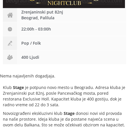
Zrenjaninski put 82nj
Beograd, Palilula
22:00h - 03:00h
Pop / Folk
400 Ljudi
Nema najavljenih dogadjaja.
Klub
Stage
je potpuno novo mesto u Beogradu.
Adresa kluba je
Zrenjaninski put 82nj, posle Pancevačkog mosta, pored
restorana Exclusive Holl. Kapacitet kluba je 400 gostiju, dok je
radno vreme od 22 do 3 sata.
Novoizgrađeni ekskluzivni klub
Stage
donosi novi vid provoda
na naše prostore. Ideja kluba je da postane najveća scena u
ovom delu Balkana, što se može očekivati obzirom na kapacitet.