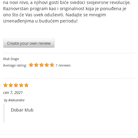
na novi nivo, a njihovi gosti biće svedoci svojevrsne revolucije.
Raznovrstan program kao i originalnost koja je ponuđena je
ono što će Vas uvek oduševiti. Nadajte se mnogim
iznenađenjima u budućem periodu!
Create your own review
Klub Stage
Average rating:
1 reviews
сеп 7, 2021
by
Aleksandra
Dobar klub