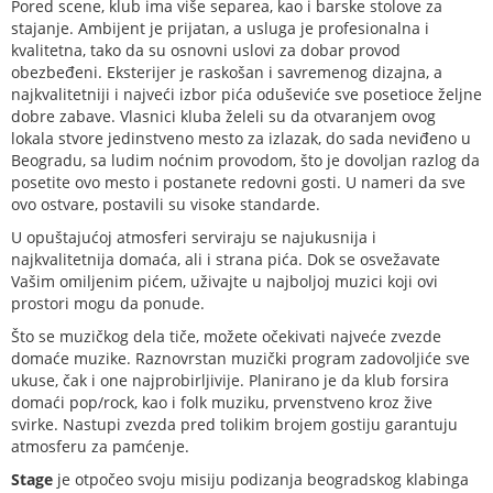
Pored scene, klub ima više separea, kao i barske stolove za
stajanje. Ambijent je prijatan, a usluga je profesionalna i
kvalitetna, tako da su osnovni uslovi za dobar provod
obezbeđeni. Eksterijer je raskošan i savremenog dizajna, a
najkvalitetniji i najveći izbor pića oduševiće sve posetioce željne
dobre zabave. Vlasnici kluba želeli su da otvaranjem ovog
lokala stvore jedinstveno mesto za izlazak, do sada neviđeno u
Beogradu, sa ludim noćnim provodom, što je dovoljan razlog da
posetite ovo mesto i postanete redovni gosti. U nameri da sve
ovo ostvare, postavili su visoke standarde.
U opuštajućoj atmosferi serviraju se najukusnija i
najkvalitetnija domaća, ali i strana pića. Dok se osvežavate
Vašim omiljenim pićem, uživajte u najboljoj muzici koji ovi
prostori mogu da ponude.
Što se muzičkog dela tiče, možete očekivati najveće zvezde
domaće muzike. Raznovrstan muzički program zadovoljiće sve
ukuse, čak i one najprobirljivije. Planirano je da klub forsira
domaći pop/rock, kao i folk muziku, prvenstveno kroz žive
svirke. Nastupi zvezda pred tolikim brojem gostiju garantuju
atmosferu za pamćenje.
Stage
je otpočeo svoju misiju podizanja beogradskog klabinga