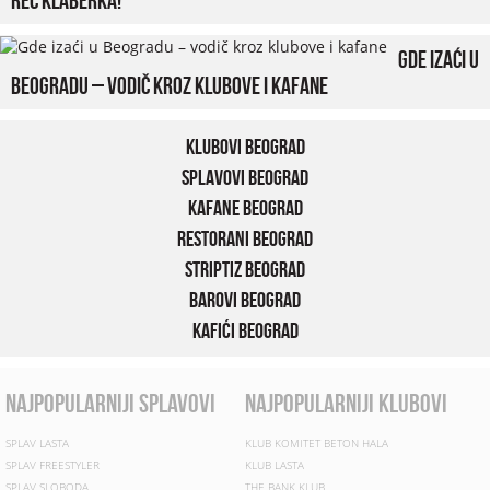
reč klaberka!
Gde izaći u
Beogradu – vodič kroz klubove i kafane
Klubovi Beograd
Splavovi Beograd
Kafane Beograd
Restorani Beograd
Striptiz Beograd
Barovi Beograd
Kafići Beograd
najpopularniji splavovi
najpopularniji klubovi
SPLAV LASTA
KLUB KOMITET BETON HALA
SPLAV FREESTYLER
KLUB LASTA
SPLAV SLOBODA
THE BANK KLUB