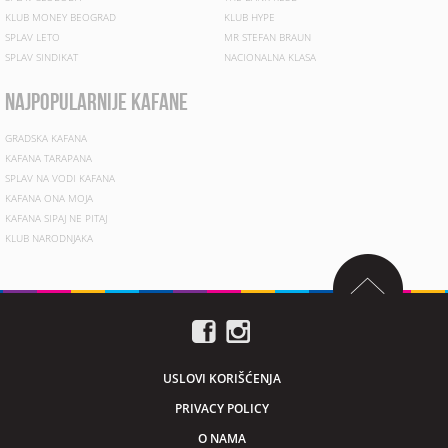
KLUB MONEY BEOGRAD
KLUB HYPE
SPLAV LETO
MR STEFAN BRAUN
SPLAV SINDIKAT
NACIONALNA KLASA
najpopularnije kafane
GRADSKA KAFANA
KAFANA TARAPANA
SPLAV NA VODI KAFANA
KAFANA ONA MOJA
KAFANA SIPAJ NE PITAJ
KLUB NARODNJAKA
USLOVI KORIŠĆENJA
PRIVACY POLICY
O NAMA