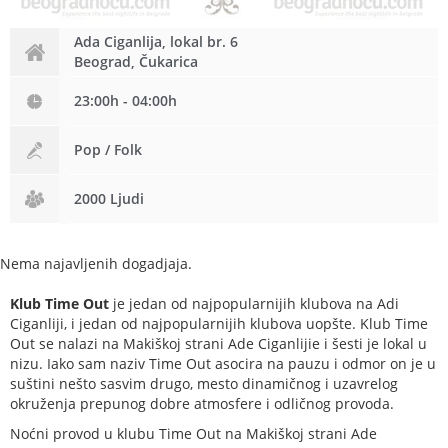
Ada Ciganlija, lokal br. 6
Beograd, Čukarica
23:00h - 04:00h
Pop / Folk
2000 Ljudi
Nema najavljenih dogadjaja.
Klub Time Out
je jedan od najpopularnijih klubova na Adi
Ciganliji, i jedan od najpopularnijih klubova uopšte. Klub Time
Out se nalazi na Makiškoj strani Ade Ciganlijie i šesti je lokal u
nizu. Iako sam naziv Time Out asocira na pauzu i odmor on je u
suštini nešto sasvim drugo, mesto dinamičnog i uzavrelog
okruženja prepunog dobre atmosfere i odličnog provoda.
Noćni provod u klubu Time Out na Makiškoj strani Ade