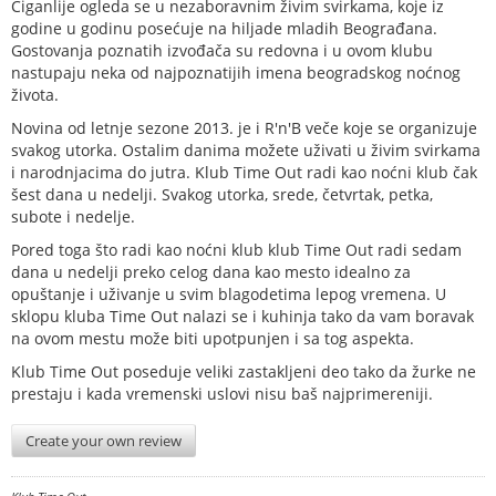
Ciganlije ogleda se u nezaboravnim živim svirkama, koje iz
godine u godinu posećuje na hiljade mladih Beograđana.
Gostovanja poznatih izvođača su redovna i u ovom klubu
nastupaju neka od najpoznatijih imena beogradskog noćnog
života.
Novina od letnje sezone 2013. je i R'n'B veče koje se organizuje
svakog utorka. Ostalim danima možete uživati u živim svirkama
i narodnjacima do jutra. Klub Time Out radi kao noćni klub čak
šest dana u nedelji. Svakog utorka, srede, četvrtak, petka,
subote i nedelje.
Pored toga što radi kao noćni klub klub Time Out radi sedam
dana u nedelji preko celog dana kao mesto idealno za
opuštanje i uživanje u svim blagodetima lepog vremena. U
sklopu kluba Time Out nalazi se i kuhinja tako da vam boravak
na ovom mestu može biti upotpunjen i sa tog aspekta.
Klub Time Out poseduje veliki zastakljeni deo tako da žurke ne
prestaju i kada vremenski uslovi nisu baš najprimereniji.
Create your own review