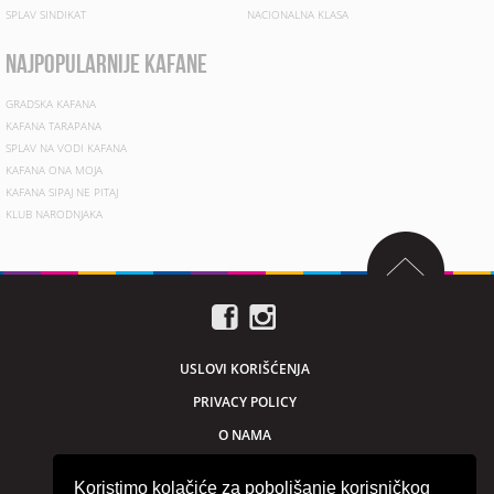
SPLAV SINDIKAT
NACIONALNA KLASA
najpopularnije kafane
GRADSKA KAFANA
KAFANA TARAPANA
SPLAV NA VODI KAFANA
KAFANA ONA MOJA
KAFANA SIPAJ NE PITAJ
KLUB NARODNJAKA
USLOVI KORIŠĆENJA
PRIVACY POLICY
O NAMA
MARKETING
Koristimo kolačiće za poboljšanje korisničkog