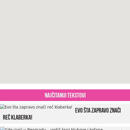
Najčitaniji tekstovi
Evo šta zapravo znači
reč klaberka!