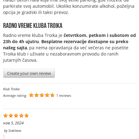
parkirate svoj automobil. Ukoliko konzumirate alkohol, poželjna
opcija je gradski ili taksi prevoz.
Radno vreme kluba Troika
Radno vreme kluba Troika je
četvrtkom, petkom i subotom
od
23h do 4h ujutru
.
Besplatne rezervacije dostupne su preko
našeg sajta
, pa nema opravdanja da već večeras ne posetite
Troika klub i uživate u nezaboravnom provodu do ranih
jutarnjih časova.
Create your own review
Klub Troika
Average rating:
1 reviews
нов 5, 2024
by
Svetlana