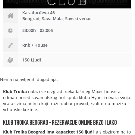
Karađorđeva 46
Beograd, Sava Mala, Savski venac
23:00h - 03:00h
Rnb / House
150 Ljudi
Nema najavljenih dogadjaja.
Klub Troika
nalazi se u zgradi nekadašnjeg Mixer house-a,
odmah pored savamalskog hot-spota kluba Hype, i otvara svoja
vrata svima onima koji traže dobar provod, kvalitetnu muziku i
vrhunske koktele.
Klub Troika Beograd - rezervacije online brzo i lako
Klub Troika Beograd ima kapacitet 150 ljudi
, a s obzirom na to