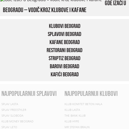
Gde izaći u
Beogradu – vodič kroz klubove i kafane
Klubovi Beograd
Splavovi Beograd
Kafane Beograd
Restorani Beograd
Striptiz Beograd
Barovi Beograd
Kafići Beograd
najpopularniji splavovi
najpopularniji klubovi
SPLAV LASTA
KLUB KOMITET BETON HALA
SPLAV FREESTYLER
KLUB LASTA
SPLAV SLOBODA
THE BANK KLUB
KLUB MONEY BEOGRAD
KLUB HYPE
SPLAV LETO
MR STEFAN BRAUN