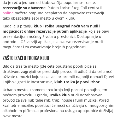
da je reč o jednom od klubova čija popularnost raste,
rezervacije su obavezne
. Putem korisničkog Call centra ili
online
možete potpuno besplatno da napravite rezervaciju i
tako obezbedite sebi mesto u ovom klubu.
Kada je u pitanju
klub Troika Beograd noću vam nudi i
mogućnost online rezervacije putem aplikacije
, koja se bavi
prezentacijom noćnog života u prestonici. Dostupna je u
android i iOS verziji aplikacije, a ovakvo rezervisanje nudi
mogućnost i za ostvarivanje brojnih pogodnosti.
Zašto izaći u Troika klub
Bilo da tražite mesto gde ćete opušteno popiti piće sa
društvom, zagrejati se pred dalji provod ili odlučiti da celu noć
uživate u muzici koju su za vas pripremili najbolji domaći DJ-evi
i njihovi gosti iz inostranstva,
klub Troika je pravi izbor
.
Urbano mesto u samom srcu kraja koji poznat po najboljem
noćnom provodu u gradu,
Troika klub
nudi nezaboravan
provod za sve ljubitelje rnb, trap, house i funk muzike. Pored
kvalitetne muzike, posetioci će moći da uživaju u mnogobrojnim
alkoholnim pićima, a profesionalna usluga upotpuniće doživljaj
ovog mesta.