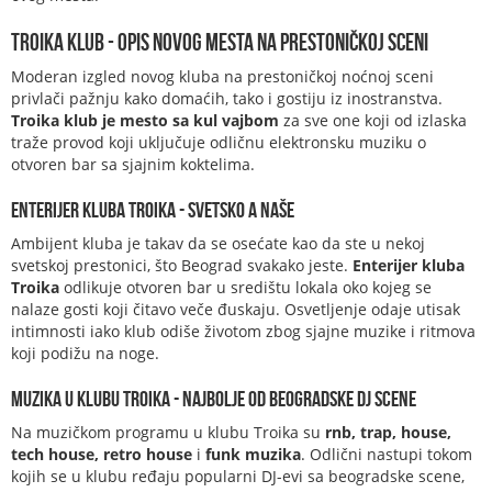
Troika klub - opis novog mesta na prestoničkoj sceni
Moderan izgled novog kluba na prestoničkoj noćnoj sceni
privlači pažnju kako domaćih, tako i gostiju iz inostranstva.
Troika klub je mesto sa kul vajbom
za sve one koji od izlaska
traže provod koji uključuje odličnu elektronsku muziku o
otvoren bar sa sjajnim koktelima.
Enterijer kluba Troika - svetsko a naše
Ambijent kluba je takav da se osećate kao da ste u nekoj
svetskoj prestonici, što Beograd svakako jeste.
Enterijer kluba
Troika
odlikuje otvoren bar u središtu lokala oko kojeg se
nalaze gosti koji čitavo veče đuskaju. Osvetljenje odaje utisak
intimnosti iako klub odiše životom zbog sjajne muzike i ritmova
koji podižu na noge.
Muzika u klubu Troika - najbolje od beogradske DJ scene
Na muzičkom programu u klubu Troika su
rnb, trap,
house,
tech house, retro house
i
funk muzika
. Odlični nastupi tokom
kojih se u klubu ređaju popularni DJ-evi sa beogradske scene,