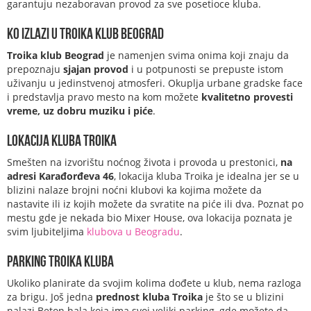
garantuju nezaboravan provod za sve posetioce kluba.
Ko izlazi u Troika klub Beograd
Troika klub Beograd
je namenjen svima onima koji znaju da
prepoznaju
sjajan provod
i u potpunosti se prepuste istom
uživanju u jedinstvenoj atmosferi. Okuplja urbane gradske face
i predstavlja pravo mesto na kom možete
kvalitetno provesti
vreme, uz dobru muziku i piće
.
Lokacija kluba Troika
Smešten na izvorištu noćnog života i provoda u prestonici,
na
adresi Karađorđeva 46
, lokacija kluba Troika je idealna jer se u
blizini nalaze brojni noćni klubovi ka kojima možete da
nastavite ili iz kojih možete da svratite na piće ili dva. Poznat po
mestu gde je nekada bio Mixer House, ova lokacija poznata je
svim ljubiteljima
klubova u Beogradu
.
Parking Troika kluba
Ukoliko planirate da svojim kolima dođete u klub, nema razloga
za brigu. Još jedna
prednost kluba Troika
je što se u blizini
nalazi Beton hala koja ima svoj veliki parking, gde možete da