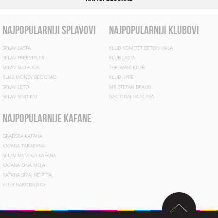
najpopularniji splavovi
najpopularniji klubovi
SPLAV LASTA
KLUB KOMITET BETON HALA
SPLAV FREESTYLER
KLUB LASTA
SPLAV SLOBODA
THE BANK KLUB
KLUB MONEY BEOGRAD
KLUB HYPE
SPLAV LETO
MR STEFAN BRAUN
SPLAV SINDIKAT
NACIONALNA KLASA
najpopularnije kafane
GRADSKA KAFANA
KAFANA TARAPANA
SPLAV NA VODI KAFANA
KAFANA ONA MOJA
KAFANA SIPAJ NE PITAJ
KLUB NARODNJAKA