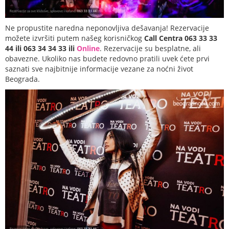
Ne propustite naredna neponovljiva dešavanja! Rezervacije
možete izvršiti putem našeg korisničkog
Call Centra 063 33 33
44 ili 063 34 34 33 ili
Online
. Rezervacije su besplatne, ali
obavezne. Ukoliko nas budete redovno pratili uvek ćete prvi
saznati sve najbitnije informacije vezane za noćni život
Beograda.