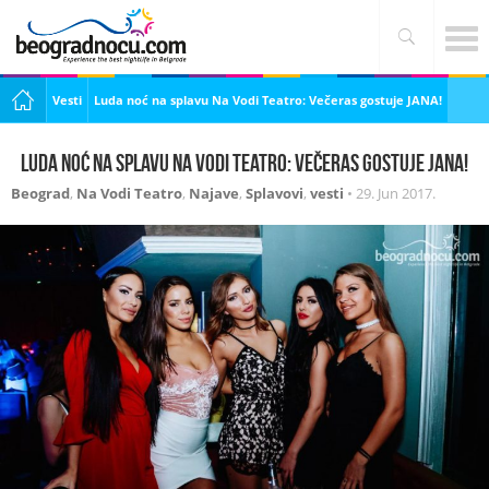
Vesti
Luda noć na splavu Na Vodi Teatro: Večeras gostuje JANA!
Luda noć na splavu Na Vodi Teatro: Večeras gostuje JANA!
Beograd
,
Na Vodi Teatro
,
Najave
,
Splavovi
,
vesti
•
29. Jun 2017.