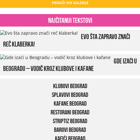
PRIKAŽI SVE GALERIJE
Najčitaniji tekstovi
Evo šta zapravo znači
reč klaberka!
Gde izaći u
Beogradu – vodič kroz klubove i kafane
Klubovi Beograd
Splavovi Beograd
Kafane Beograd
Restorani Beograd
Striptiz Beograd
Barovi Beograd
Kafići Beograd