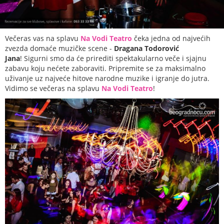
Večeras vas na splavu
Na Vodi Teatro
čeka jedna od najvećih
zvezda domaće muzičke scene -
Dragana Todorović
Jana
! Sigurni smo da će prirediti spektakularno veče i sjajnu
zabavu koju nećete zaboraviti. Pripremite se za maksimalno
uživanje uz najveće hitove narodne muzike i igranje do jutra.
Vidimo se večeras na splavu
Na Vodi Teatro
!