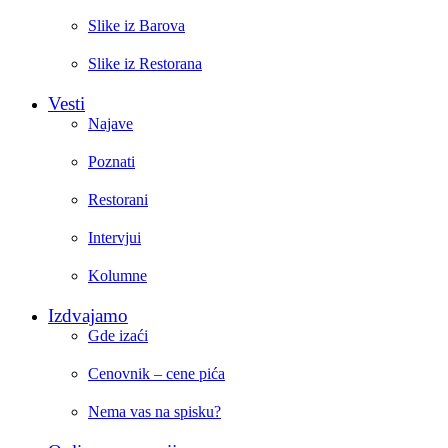
Slike iz Barova
Slike iz Restorana
Vesti
Najave
Poznati
Restorani
Intervjui
Kolumne
Izdvajamo
Gde izaći
Cenovnik – cene pića
Nema vas na spisku?