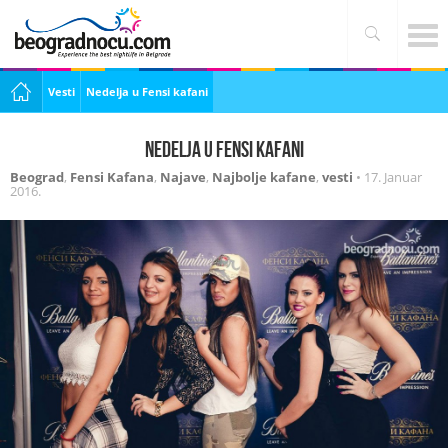
Vesti
Nedelja u Fensi kafani
Nedelja u Fensi kafani
Beograd
,
Fensi Kafana
,
Najave
,
Najbolje kafane
,
vesti
•
17. Januar
2016.