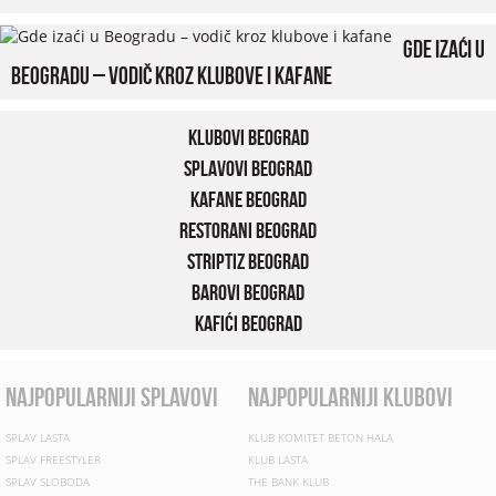
Gde izaći u
Beogradu – vodič kroz klubove i kafane
Klubovi Beograd
Splavovi Beograd
Kafane Beograd
Restorani Beograd
Striptiz Beograd
Barovi Beograd
Kafići Beograd
najpopularniji splavovi
najpopularniji klubovi
SPLAV LASTA
KLUB KOMITET BETON HALA
SPLAV FREESTYLER
KLUB LASTA
SPLAV SLOBODA
THE BANK KLUB