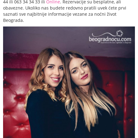
44 ili 063 34 34 33 ili
Online
. Rezervacije su besplatne, ali
obavezne. Ukoliko nas budete redovno pratili uvek ćete prvi
saznati sve najbitnije informacije vezane za noćni život
Beograda.