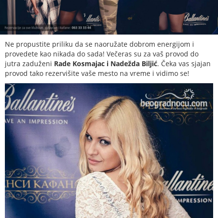
Ne propustite priliku da se naoružate dobrom energijom i
provedete kao nikada do sada! Večeras su za vaš provod do
jutra zaduženi
Rade Kosmajac i Nadežda Biljić
. Čeka vas sjajan
provod tako rezervišite vaše mesto na vreme i vidimo se!