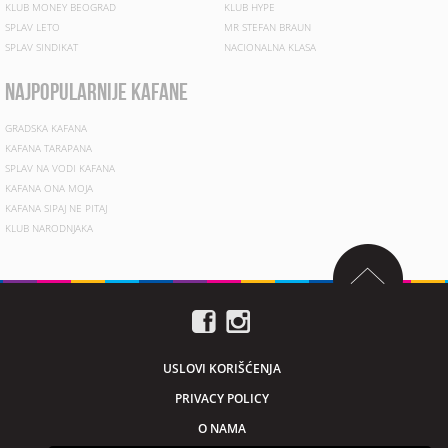
KLUB MONEY BEOGRAD
KLUB HYPE
SPLAV LETO
MR STEFAN BRAUN
SPLAV SINDIKAT
NACIONALNA KLASA
najpopularnije kafane
GRADSKA KAFANA
KAFANA TARAPANA
SPLAV NA VODI KAFANA
KAFANA ONA MOJA
KAFANA SIPAJ NE PITAJ
KLUB NARODNJAKA
USLOVI KORIŠĆENJA
PRIVACY POLICY
O NAMA