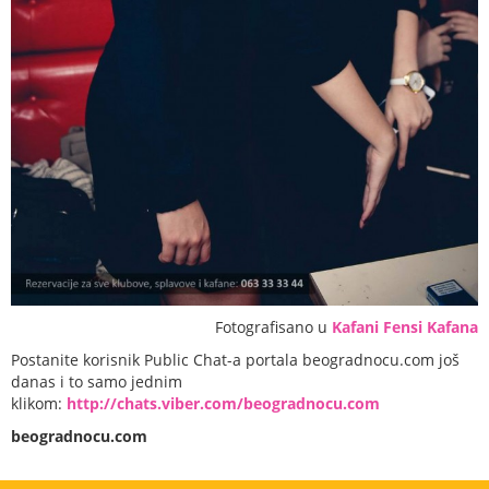
Fotografisano u
Kafani Fensi Kafana
Postanite korisnik Public Chat-a portala beogradnocu.com još
danas i to samo jednim
klikom:
http://chats.viber.com/beogradnocu.com
beogradnocu.com