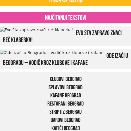
PRIKAŽI SVE GALERIJE
Najčitaniji tekstovi
Evo šta zapravo znači
reč klaberka!
Gde izaći u
Beogradu – vodič kroz klubove i kafane
Klubovi Beograd
Splavovi Beograd
Kafane Beograd
Restorani Beograd
Striptiz Beograd
Barovi Beograd
Kafići Beograd