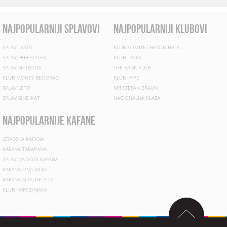
najpopularniji splavovi
najpopularniji klubovi
SPLAV LASTA
KLUB KOMITET BETON HALA
SPLAV FREESTYLER
KLUB LASTA
SPLAV SLOBODA
THE BANK KLUB
KLUB MONEY BEOGRAD
KLUB HYPE
SPLAV LETO
MR STEFAN BRAUN
SPLAV SINDIKAT
NACIONALNA KLASA
najpopularnije kafane
GRADSKA KAFANA
KAFANA TARAPANA
SPLAV NA VODI KAFANA
KAFANA ONA MOJA
KAFANA SIPAJ NE PITAJ
KLUB NARODNJAKA