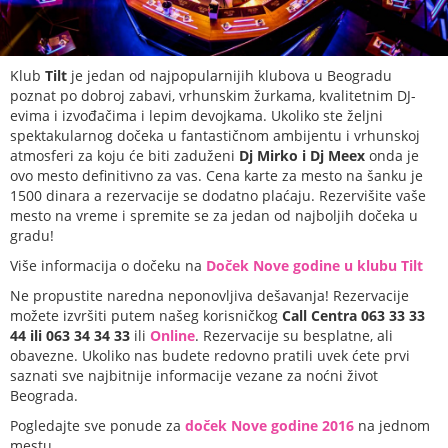
Klub
Tilt
je jedan od najpopularnijih klubova u Beogradu
poznat po dobroj zabavi, vrhunskim žurkama, kvalitetnim DJ-
evima i izvođačima i lepim devojkama. Ukoliko ste željni
spektakularnog dočeka u fantastičnom ambijentu i vrhunskoj
atmosferi za koju će biti zaduženi
Dj Mirko i Dj Meex
onda je
ovo mesto definitivno za vas. Cena karte za mesto na šanku je
1500 dinara a rezervacije se dodatno plaćaju. Rezervišite vaše
mesto na vreme i spremite se za jedan od najboljih dočeka u
gradu!
Više informacija o dočeku na
Doček Nove godine u klubu Tilt
Ne propustite naredna neponovljiva dešavanja! Rezervacije
možete izvršiti putem našeg korisničkog
Call Centra 063 33 33
44 ili 063 34 34 33
ili
Online
. Rezervacije su besplatne, ali
obavezne. Ukoliko nas budete redovno pratili uvek ćete prvi
saznati sve najbitnije informacije vezane za noćni život
Beograda.
Pogledajte sve ponude za
doček Nove godine 2016
na jednom
mestu.