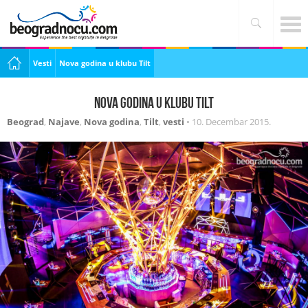
Vesti
Nova godina u klubu Tilt
Nova godina u klubu Tilt
Beograd
,
Najave
,
Nova godina
,
Tilt
,
vesti
•
10. Decembar 2015.