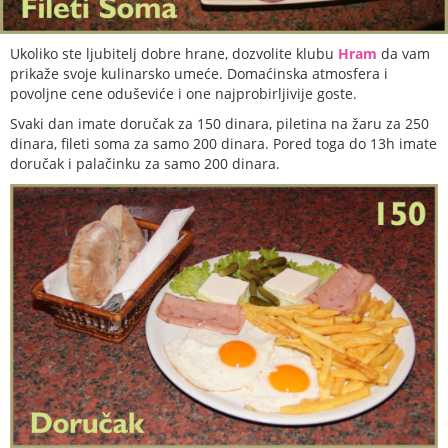
Ukoliko ste ljubitelj dobre hrane, dozvolite klubu
Hram
da vam
prikaže svoje kulinarsko umeće. Domaćinska atmosfera i
povoljne cene oduševiće i one najprobirljivije goste.
Svaki dan imate doručak za 150 dinara, piletina na žaru za 250
dinara, fileti soma za samo 200 dinara. Pored toga do 13h imate
doručak i palačinku za samo 200 dinara.