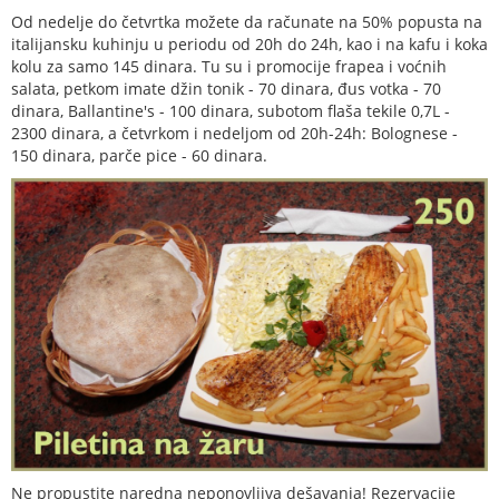
Od nedelje do četvrtka možete da računate na 50% popusta na
italijansku kuhinju u periodu od 20h do 24h, kao i na kafu i koka
kolu za samo 145 dinara. Tu su i promocije frapea i voćnih
salata, petkom imate džin tonik - 70 dinara, đus votka - 70
dinara, Ballantine's - 100 dinara, subotom flaša tekile 0,7L -
2300 dinara, a četvrkom i nedeljom od 20h-24h: Bolognese -
150 dinara, parče pice - 60 dinara.
Ne propustite naredna neponovljiva dešavanja! Rezervacije