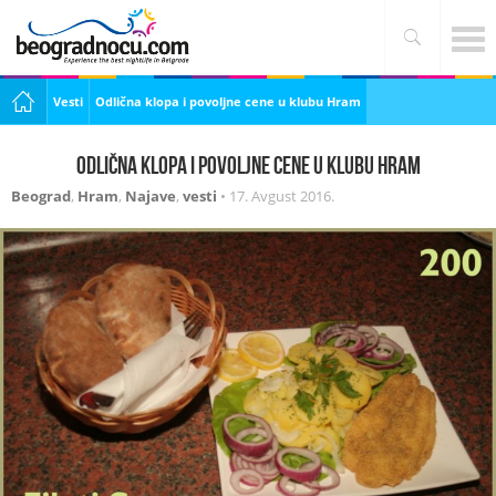
Vesti
Odlična klopa i povoljne cene u klubu Hram
Odlična klopa i povoljne cene u klubu Hram
Beograd
,
Hram
,
Najave
,
vesti
•
17. Avgust 2016.