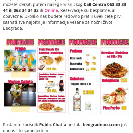
možete izvršiti putem našeg korisničkog
Call Centra 063 33 33
44 ili 063 34 34 33
ili
Online
. Rezervacije su besplatne, ali
obavezne. Ukoliko nas budete redovno pratili uvek ćete prvi
saznati sve najbitnije informacije vezane za noćni život
Beograda.
Postanite korisnik
Public Chat-a
portala
beogradnocu.com
još
danas i to samo jednim