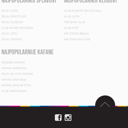
najpopularniji splavovi
najpopularniji klubovi
SPLAV LASTA
KLUB KOMITET BETON HALA
SPLAV FREESTYLER
KLUB LASTA
SPLAV SLOBODA
THE BANK KLUB
KLUB MONEY BEOGRAD
KLUB HYPE
SPLAV LETO
MR STEFAN BRAUN
SPLAV SINDIKAT
NACIONALNA KLASA
najpopularnije kafane
GRADSKA KAFANA
KAFANA TARAPANA
SPLAV NA VODI KAFANA
KAFANA ONA MOJA
KAFANA SIPAJ NE PITAJ
KLUB NARODNJAKA