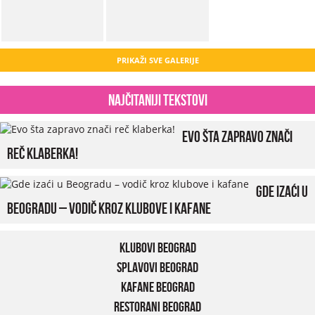
PRIKAŽI SVE GALERIJE
Najčitaniji tekstovi
Evo šta zapravo znači
reč klaberka!
Gde izaći u
Beogradu – vodič kroz klubove i kafane
Klubovi Beograd
Splavovi Beograd
Kafane Beograd
Restorani Beograd