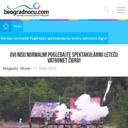
Vesti
Ovi nisu normalni! Pogledajte spektakularnu leteću vatromet čigru!
Ovi nisu normalni! Pogledajte spektakularnu leteću
vatromet čigru!
Magazin
,
Show
•
11. Mart 2015.