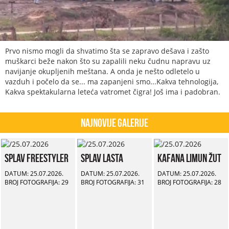
Prvo nismo mogli da shvatimo šta se zapravo dešava i zašto
muškarci beže nakon što su zapalili neku čudnu napravu uz
navijanje okupljenih meštana. A onda je nešto odletelo u
vazduh i počelo da se... ma zapanjeni smo...Kakva tehnologija,
Kakva spektakularna leteća vatromet čigra! Još ima i padobran.
Najnovije Galerije
Splav Freestyler
Splav Lasta
Kafana Limun Žut
DATUM: 25.07.2026.
DATUM: 25.07.2026.
DATUM: 25.07.2026.
BROJ FOTOGRAFIJA: 29
BROJ FOTOGRAFIJA: 31
BROJ FOTOGRAFIJA: 28