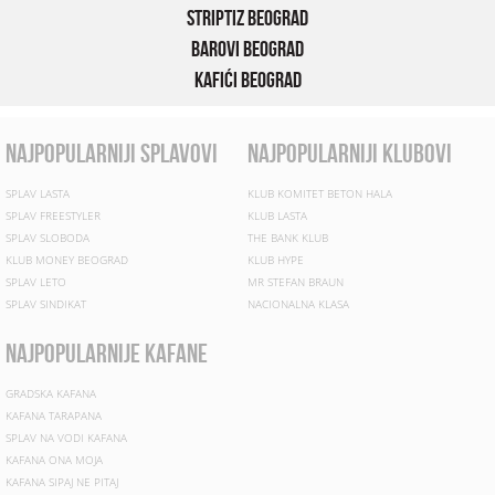
Striptiz Beograd
Barovi Beograd
Kafići Beograd
najpopularniji splavovi
najpopularniji klubovi
SPLAV LASTA
KLUB KOMITET BETON HALA
SPLAV FREESTYLER
KLUB LASTA
SPLAV SLOBODA
THE BANK KLUB
KLUB MONEY BEOGRAD
KLUB HYPE
SPLAV LETO
MR STEFAN BRAUN
SPLAV SINDIKAT
NACIONALNA KLASA
najpopularnije kafane
GRADSKA KAFANA
KAFANA TARAPANA
SPLAV NA VODI KAFANA
KAFANA ONA MOJA
KAFANA SIPAJ NE PITAJ