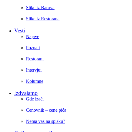
Slike iz Barova
Slike iz Restorana
Vesti
Najave
Poznati
Restorani
Intervjui
Kolumne
Izdvajamo
Gde izaći
Cenovnik – cene pića
Nema vas na spisku?