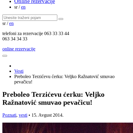
Online rezervacije
sr
/
en
sr
/
en
telefoni za
rezervacije
063 33 33 44
063 34 34 33
online rezervacije
Vesti
Preboleo Terzićevu ćerku: Veljko Ražnatović smuvao
pevačicu!
Preboleo Terzićevu ćerku: Veljko
Ražnatović smuvao pevačicu!
Poznati
,
vesti
•
15. Avgust 2014.