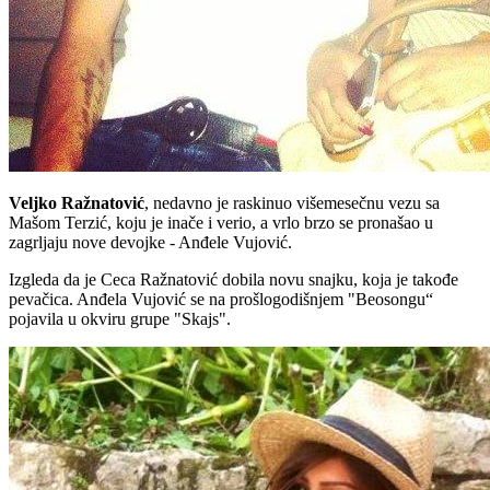
Veljko Ražnatović
, nedavno je raskinuo višemesečnu vezu sa
Mašom Terzić, koju je inače i verio, a vrlo brzo se pronašao u
zagrljaju nove devojke - Anđele Vujović.
Izgleda da je Ceca Ražnatović dobila novu snajku, koja je takođe
pevačica. Anđela Vujović se na prošlogodišnjem "Beosongu“
pojavila u okviru grupe "Skajs".