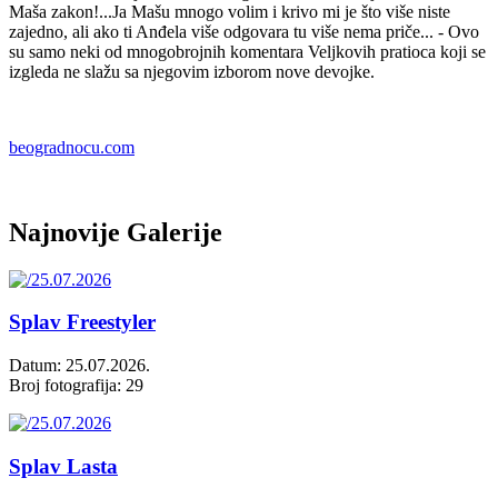
Maša zakon!...Ja Mašu mnogo volim i krivo mi je što više niste
zajedno, ali ako ti Anđela više odgovara tu više nema priče... - Ovo
su samo neki od mnogobrojnih komentara Veljkovih pratioca koji se
izgleda ne slažu sa njegovim izborom nove devojke.
beogradnocu.com
Najnovije Galerije
Splav Freestyler
Datum: 25.07.2026.
Broj fotografija: 29
Splav Lasta