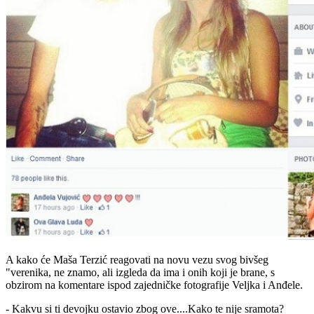
A kako će Maša Terzić reagovati na novu vezu svog bivšeg
"verenika, ne znamo, ali izgleda da ima i onih koji je brane, s
obzirom na komentare ispod zajedničke fotografije Veljka i Anđele.
- Kakvu si ti devojku ostavio zbog ove....Kako te nije sramota?