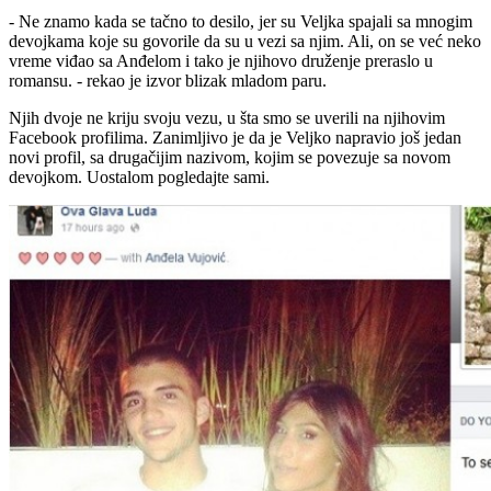
- Ne znamo kada se tačno to desilo, jer su Veljka spajali sa mnogim
devojkama koje su govorile da su u vezi sa njim. Ali, on se već neko
vreme viđao sa Anđelom i tako je njihovo druženje preraslo u
romansu. - rekao je izvor blizak mladom paru.
Njih dvoje ne kriju svoju vezu, u šta smo se uverili na njihovim
Facebook profilima. Zanimljivo je da je Veljko napravio još jedan
novi profil, sa drugačijim nazivom, kojim se povezuje sa novom
devojkom. Uostalom pogledajte sami.