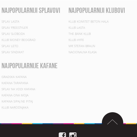
najpopularniji splavovi
najpopularniji klubovi
SPLAV LASTA
KLUB KOMITET BETON HALA
SPLAV FREESTYLER
KLUB LASTA
SPLAV SLOBODA
THE BANK KLUB
KLUB MONEY BEOGRAD
KLUB HYPE
SPLAV LETO
MR STEFAN BRAUN
SPLAV SINDIKAT
NACIONALNA KLASA
najpopularnije kafane
GRADSKA KAFANA
KAFANA TARAPANA
SPLAV NA VODI KAFANA
KAFANA ONA MOJA
KAFANA SIPAJ NE PITAJ
KLUB NARODNJAKA