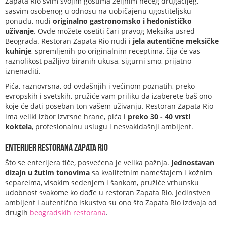
Zapata Rio svim svojim gostima željnim nečeg drugačijeg,
sasvim osobenog u odnosu na uobičajenu ugostiteljsku
ponudu, nudi
originalno gastronomsko i hedonističko
uživanje
. Ovde možete osetiti čari pravog Meksika usred
Beograda. Restoran Zapata Rio nudi i
jela autentične meksičke
kuhinje
, spremljenih po originalnim receptima, čija će vas
raznolikost pažljivo biranih ukusa, sigurni smo, prijatno
iznenaditi.
Pića, raznovrsna, od ovdašnjih i većinom poznatih, preko
evropskih i svetskih, pružiće vam priliku da izaberete baš ono
koje će dati poseban ton vašem uživanju. Restoran Zapata Rio
ima veliki izbor izvrsne hrane, pića i
preko 30 - 40 vrsti
koktela
, profesionalnu uslugu i nesvakidašnji ambijent.
Enterijer restorana Zapata Rio
Što se enterijera tiče, posvećena je velika pažnja.
Jednostavan
dizajn u žutim tonovima
sa kvalitetnim nameštajem i kožnim
separeima, visokim sedenjem i šankom, pružiće vrhunsku
udobnost svakome ko dođe u restoran Zapata Rio. Jedinstven
ambijent i autentično iskustvo su ono što Zapata Rio izdvaja od
drugih
beogradskih restorana
.