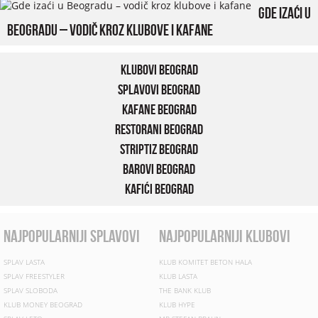
Gde izaći u
Beogradu – vodič kroz klubove i kafane
Klubovi Beograd
Splavovi Beograd
Kafane Beograd
Restorani Beograd
Striptiz Beograd
Barovi Beograd
Kafići Beograd
najpopularniji splavovi
najpopularniji klubovi
SPLAV LASTA
KLUB KOMITET BETON HALA
SPLAV FREESTYLER
KLUB LASTA
SPLAV SLOBODA
THE BANK KLUB
KLUB MONEY BEOGRAD
KLUB HYPE