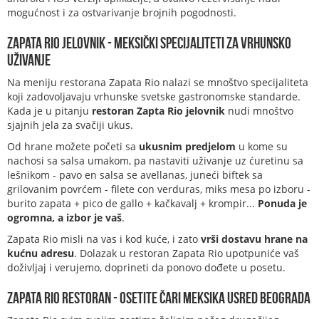
mogućnost i za ostvarivanje brojnih pogodnosti.
Zapata Rio jelovnik - meksički specijaliteti za vrhunsko
uživanje
Na meniju restorana Zapata Rio nalazi se mnoštvo specijaliteta
koji zadovoljavaju vrhunske svetske gastronomske standarde.
Kada je u pitanju
restoran Zapta Rio jelovnik
nudi mnoštvo
sjajnih jela za svačiji ukus.
Od hrane možete početi sa
ukusnim predjelom
u kome su
nachosi sa salsa umakom, pa nastaviti uživanje uz ćuretinu sa
lešnikom - pavo en salsa se avellanas, juneći biftek sa
grilovanim povrćem - filete con verduras, miks mesa po izboru -
burito zapata + pico de gallo + kačkavalj + krompir...
Ponuda je
ogromna, a izbor je vaš
.
Zapata Rio misli na vas i kod kuće, i zato
vrši dostavu hrane na
kućnu adresu
. Dolazak u restoran Zapata Rio upotpuniće vaš
doživljaj i verujemo, doprineti da ponovo dođete u posetu.
Zapata Rio restoran - osetite čari Meksika usred Beograda