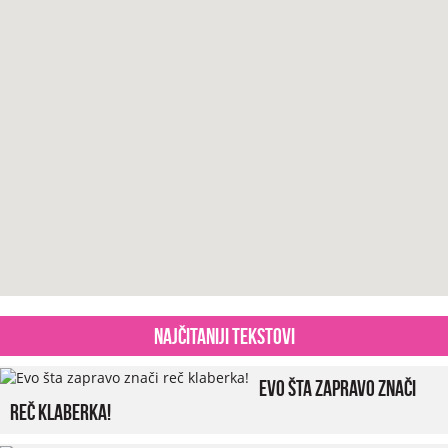
Najčitaniji tekstovi
Evo šta zapravo znači
reč klaberka!