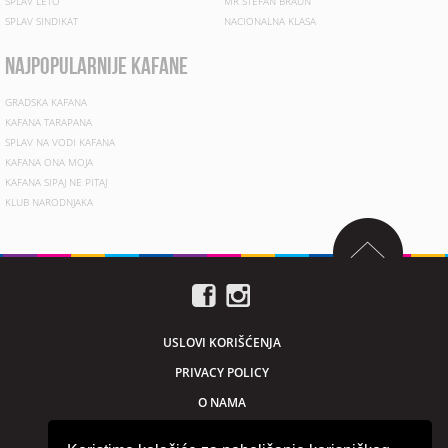
SPLAV LETO
MR STEFAN BRAUN
SPLAV SINDIKAT
NACIONALNA KLASA
najpopularnije kafane
GRADSKA KAFANA
KAFANA TARAPANA
SPLAV NA VODI KAFANA
KAFANA ONA MOJA
KAFANA SIPAJ NE PITAJ
KLUB NARODNJAKA
USLOVI KORIŠĆENJA
PRIVACY POLICY
O NAMA
MARKETING