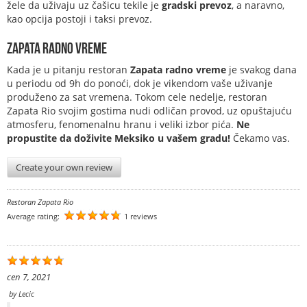
žele da uživaju uz čašicu tekile je
gradski prevoz
, a naravno,
kao opcija postoji i taksi prevoz.
Zapata radno vreme
Kada je u pitanju restoran
Zapata radno vreme
je svakog dana
u periodu od 9h do ponoći, dok je vikendom vaše uživanje
produženo za sat vremena. Tokom cele nedelje, restoran
Zapata Rio svojim gostima nudi odličan provod, uz opuštajuću
atmosferu, fenomenalnu hranu i veliki izbor pića.
Ne
propustite da doživite Meksiko u vašem gradu!
Čekamo vas.
Create your own review
Restoran Zapata Rio
Average rating:
1 reviews
сеп 7, 2021
by
Lecic