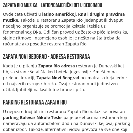
Zapata Rio muzika - lationoamerički bit u Beogradu
Ovde ćete uživati u
latino američkoj, RnB i drugim pravcima
muzike
. Takođe, u restoranu Zapata Rio, jedanput ili dvaput
nedeljno, organizuje se promocija koktela i tekile uz
fenomenalnog Dj-a. Odličan provod uz žestoko piće iz Meksika,
sjajne ritmove i nasmejano osoblje je nešto na šta treba da
računate ako posetite restoran Zapata Rio.
Zapata Novi Beograd - adresa restorana
Kada je u pitanju
Zapata Rio adresa
restoran je Dunavski kej
bb, sa strane šetališta kod hotela Jugoslavije. Smešten na
prelepoj lokaciji,
Zapata Novi Beograd
posmatra sa keja jedne
od najvećih evropskih reka. Ovaj restoran nudi jedinstven
užitak ljubiteljima kvalitetne hrane i pića.
Parking restorana Zapata Rio
U neposrednoj blizini restorana Zapata Rio nalazi se privatan
parking Bulevar Nikole Tesle
, pa je posetiocima restorana koji
nameravaju da automobilom dođu na Dunavski kej ovaj parking
dobar izbor. Takođe, alternativni vidovi prevoza za sve one koji