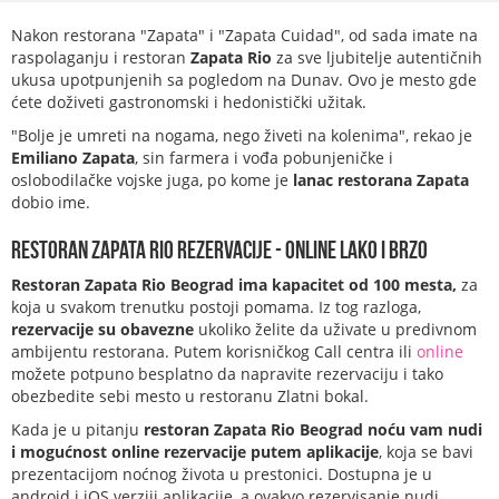
Nakon restorana "Zapata" i "Zapata Cuidad", od sada imate na
raspolaganju i restoran
Zapata Rio
za sve ljubitelje autentičnih
ukusa upotpunjenih sa pogledom na Dunav. Ovo je mesto gde
ćete doživeti gastronomski i hedonistički užitak.
"Bolje je umreti na nogama, nego živeti na kolenima", rekao je
Emiliano Zapata
, sin farmera i vođa pobunjeničke i
oslobodilačke vojske juga, po kome je
lanac restorana Zapata
dobio ime.
Restoran Zapata Rio rezervacije - online lako i brzo
Restoran Zapata Rio Beograd ima kapacitet od 100 mesta,
za
koja u svakom trenutku postoji pomama. Iz tog razloga,
rezervacije su obavezne
ukoliko želite da uživate u predivnom
ambijentu restorana. Putem korisničkog Call centra ili
online
možete potpuno besplatno da napravite rezervaciju i tako
obezbedite sebi mesto u restoranu Zlatni bokal.
Kada je u pitanju
restoran Zapata Rio Beograd noću vam nudi
i mogućnost online rezervacije putem aplikacije
, koja se bavi
prezentacijom noćnog života u prestonici. Dostupna je u
android i iOS verziji aplikacije, a ovakvo rezervisanje nudi