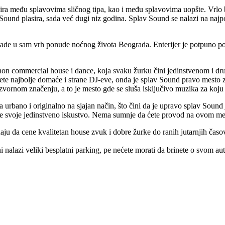
onira među splavovima sličnog tipa, kao i među splavovima uopšte. Vrl
av Sound plasira, sada već dugi niz godina. Splav Sound se nalazi na na
pade u sam vrh ponude noćnog života Beograda. Enterijer je potpuno 
n commercial house i dance, koja svaku žurku čini jedinstvenom i druga
 čujete najbolje domaće i strane DJ-eve, onda je splav Sound pravo mest
ornom značenju, a to je mesto gde se sluša isključivo muzika za koju
 urbano i originalno na sjajan način, što čini da je upravo splav Sou
vite svoje jedinstveno iskustvo. Nema sumnje da ćete provod na ovom mest
naju da cene kvalitetan house zvuk i dobre žurke do ranih jutarnjih čas
i nalazi veliki besplatni parking, pe nećete morati da brinete o svom au