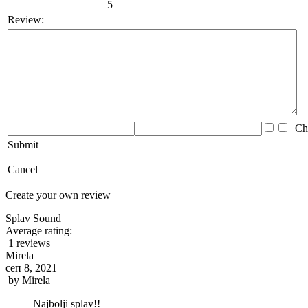
5
Review:
Che
Submit
Cancel
Create your own review
Splav Sound
Average rating:
1 reviews
Mirela
сеп 8, 2021
by
Mirela
Najbolji splav!!