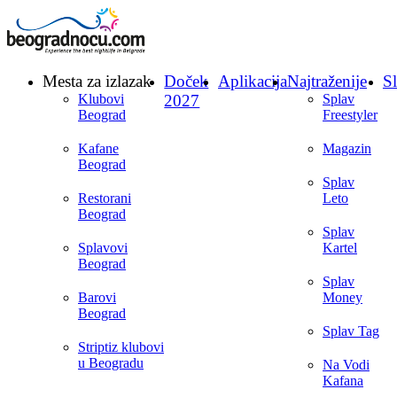
Mesta za izlazak
Doček
Aplikacija
Najtraženije
Sl
Klubovi
2027
Splav
Beograd
Freestyler
Kafane
Magazin
Beograd
Splav
Restorani
Leto
Beograd
Splav
Splavovi
Kartel
Beograd
Splav
Barovi
Money
Beograd
Splav Tag
Striptiz klubovi
u Beogradu
Na Vodi
Kafana