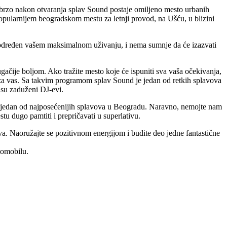
o brzo nakon otvaranja splav Sound postaje omiljeno mesto urbanih
jpopularnijem beogradskom mestu za letnji provod, na Ušću, u blizini
podređen vašem maksimalnom uživanju, i nema sumnje da će izazvati
čije boljom. Ako tražite mesto koje će ispuniti sva vaša očekivanja,
o za vas. Sa takvim programom splav Sound je jedan od retkih splavova
 su zaduženi DJ-evi.
nd jedan od najposećenijih splavova u Beogradu. Naravno, nemojte nam
u dugo pamtiti i prepričavati u superlativu.
ova. Naoružajte se pozitivnom energijom i budite deo jedne fantastične
tomobilu.