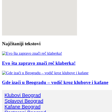
Najčitaniji tekstovi
Evo šta zapravo znači reč klaberka!
Gde izaći u Beogradu – vodič kroz klubove i kafane
Klubovi Beograd
Splavovi Beograd
Kafane Beograd