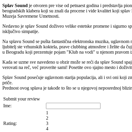
Splav Sound
je otvoren pre vise od petnaest godina i predstavlja pi
beogradskih klabera koji su znali da procene i vide kvalitet koji spl
Muzeja Savremene Umetnosti.
Nedavno je splav Sound doživeo velike estetske promene i sigurno s
isključivo simpatije.
Na splavu Sound se pušta fantastična elektronska muzika, uglavnom no
ljubitelj ste vrhunskih koktela, prave clubbing atmosfere i želite da
u Beogradu koji prezentuje pojam "Klub na vodi" u njenom pravom izv
Kada se uzme sve navedeno u obzir može se reći da splav Sound spaja
verovati na reč, već proverite sami! Posetite ovo sjajno mesto i doži
Splav Sound posećuje uglavnom starija populacija, ali i svi oni koji z
priče.
Prednost ovog splava je takođe to što se u njegovoj neposrednoj blizin
Submit your review
Ime:
1
2
Rating:
3
4