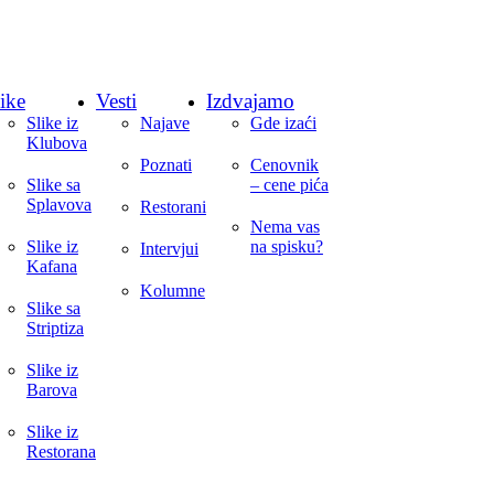
ike
Vesti
Izdvajamo
Slike iz
Najave
Gde izaći
Klubova
Poznati
Cenovnik
Slike sa
– cene pića
Splavova
Restorani
Nema vas
Slike iz
na spisku?
Intervjui
Kafana
Kolumne
Slike sa
Striptiza
Slike iz
Barova
Slike iz
Restorana