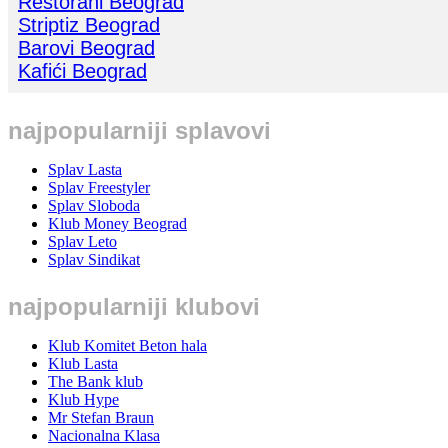
Restorani Beograd
Striptiz Beograd
Barovi Beograd
Kafići Beograd
najpopularniji splavovi
Splav Lasta
Splav Freestyler
Splav Sloboda
Klub Money Beograd
Splav Leto
Splav Sindikat
najpopularniji klubovi
Klub Komitet Beton hala
Klub Lasta
The Bank klub
Klub Hype
Mr Stefan Braun
Nacionalna Klasa