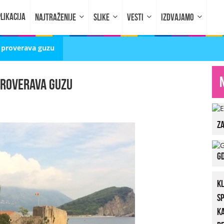
LIKACIJA
NAJTRAŽENIJE
SLIKE
VESTI
IZDVAJAMO
a proverava guzu
 proverava guzu
za
Gd
K
S
K