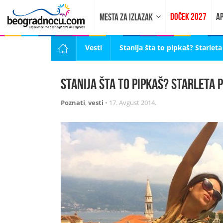
DOČEK 2027
AP
MESTA ZA IZLAZAK
Vesti
Stanija šta to pipkaš? Starlet
Stanija šta to pipkaš? Starleta
Poznati
,
vesti
•
17. Avgust 2014.