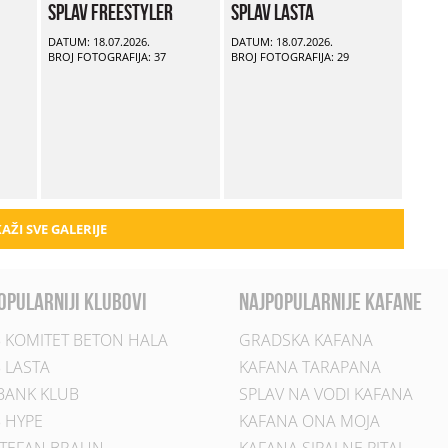
Splav Freestyler
Splav Lasta
DATUM: 18.07.2026.
DATUM: 18.07.2026.
BROJ FOTOGRAFIJA: 37
BROJ FOTOGRAFIJA: 29
AŽI SVE GALERIJE
opularniji klubovi
najpopularnije kafane
 KOMITET BETON HALA
GRADSKA KAFANA
 LASTA
KAFANA TARAPANA
BANK KLUB
SPLAV NA VODI KAFANA
 HYPE
KAFANA ONA MOJA
TEFAN BRAUN
KAFANA SIPAJ NE PITAJ