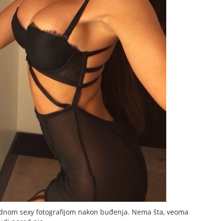
jednom sexy fotografijom nakon buđenja. Nema šta, veoma