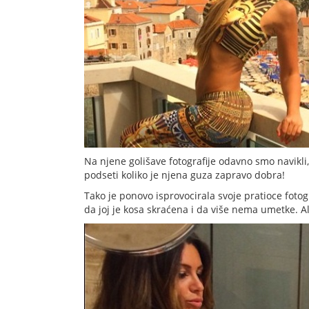
Na njene golišave fotografije odavno smo navikli,
podseti koliko je njena guza zapravo dobra!
Tako je ponovo isprovocirala svoje pratioce foto
da joj je kosa skraćena i da više nema umetke. Al