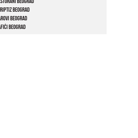
estorani Beograd
riptiz Beograd
arovi Beograd
fići Beograd