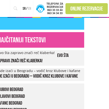
TELEFONI ZA
REZERVACIJE
online rezervacije
sr
/
en
063 33 33 44
063 34 34 33
Najčitaniji tekstovi
Evo šta
pravo znači reč klaberka!
e izaći u Beogradu – vodič kroz klubove i kafane
lubovi Beograd
plavovi Beograd
afane Beograd