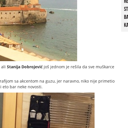
R
St
B
Ka
 ali
Stanija Dobrojević
još jednom je rešila da sve muškarce
grafijom sa akcentom na guzu, jer naravno, niko nije primetio
i eto bar neke novosti.