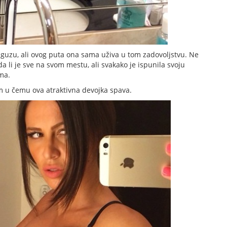
 guzu, ali ovog puta ona sama uživa u tom zadovoljstvu. Ne
, da li je sve na svom mestu, ali svakako je ispunila svoju
ma.
m u čemu ova atraktivna devojka spava.