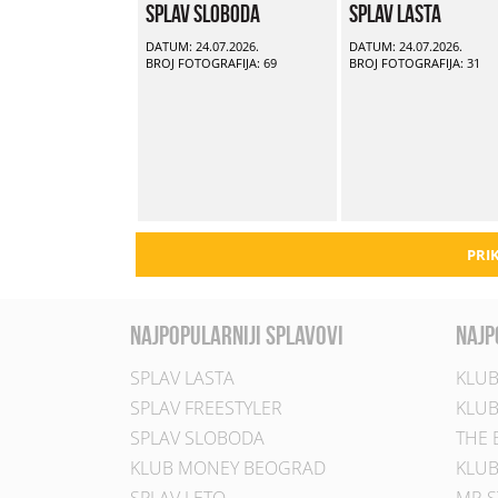
Splav Sloboda
Splav Lasta
DATUM: 24.07.2026.
DATUM: 24.07.2026.
BROJ FOTOGRAFIJA: 69
BROJ FOTOGRAFIJA: 31
PRIK
najpopularniji splavovi
najp
SPLAV LASTA
KLUB
SPLAV FREESTYLER
KLUB
SPLAV SLOBODA
THE 
KLUB MONEY BEOGRAD
KLUB
SPLAV LETO
MR S