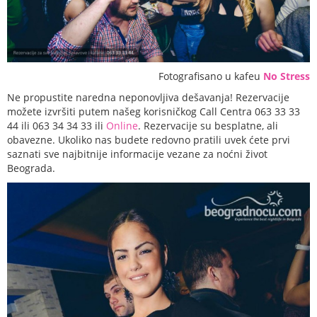
Fotografisano u kafeu
No Stress
Ne propustite naredna neponovljiva dešavanja! Rezervacije
možete izvršiti putem našeg korisničkog Call Centra 063 33 33
44 ili 063 34 34 33 ili
Online
. Rezervacije su besplatne, ali
obavezne. Ukoliko nas budete redovno pratili uvek ćete prvi
saznati sve najbitnije informacije vezane za noćni život
Beograda.