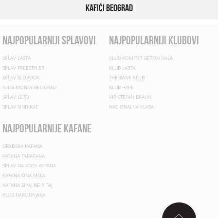
Kafići Beograd
najpopularniji splavovi
najpopularniji klubovi
SPLAV LASTA
KLUB KOMITET BETON HALA
SPLAV FREESTYLER
KLUB LASTA
SPLAV SLOBODA
THE BANK KLUB
KLUB MONEY BEOGRAD
KLUB HYPE
SPLAV LETO
MR STEFAN BRAUN
SPLAV SINDIKAT
NACIONALNA KLASA
najpopularnije kafane
GRADSKA KAFANA
KAFANA TARAPANA
SPLAV NA VODI KAFANA
KAFANA ONA MOJA
KAFANA SIPAJ NE PITAJ
KLUB NARODNJAKA