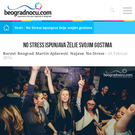
Vesti
No Stress ispunjava želje svojim gostima
No Stress ispunjava želje svojim gostima
Barovi
,
Beograd
,
Martin Ajdarević
,
Najave
,
No Stress
•
24. Februar
2016.