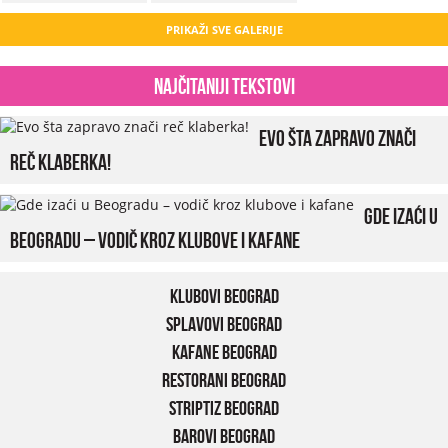
PRIKAŽI SVE GALERIJE
Najčitaniji tekstovi
Evo šta zapravo znači
reč klaberka!
Gde izaći u
Beogradu – vodič kroz klubove i kafane
Klubovi Beograd
Splavovi Beograd
Kafane Beograd
Restorani Beograd
Striptiz Beograd
Barovi Beograd