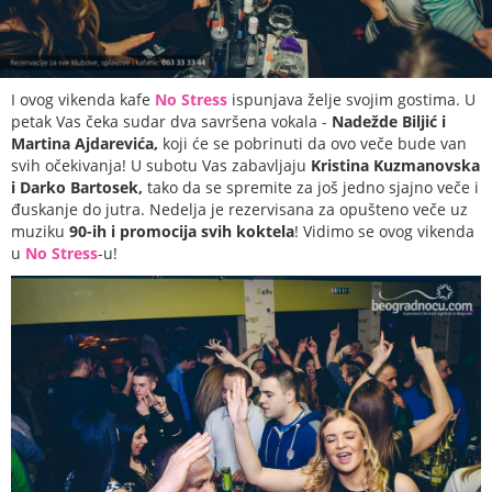
I ovog vikenda kafe
No Stress
ispunjava želje svojim gostima. U
petak Vas čeka sudar dva savršena vokala -
Nadežde Biljić i
Martina Ajdarevića,
koji će se pobrinuti da ovo veče bude van
svih očekivanja! U subotu Vas zabavljaju
Kristina Kuzmanovska
i Darko Bartosek,
tako da se spremite za još jedno sjajno veče i
đuskanje do jutra. Nedelja je rezervisana za opušteno veče uz
muziku
90-ih i promocija svih koktela
! Vidimo se ovog vikenda
u
No Stress
-u!