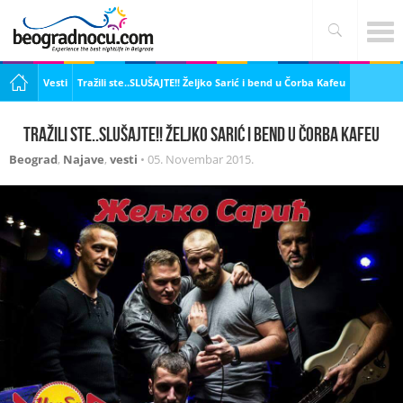
Vesti
Tražili ste..SLUŠAJTE!! Željko Sarić i bend u Čorba Kafeu
Tražili ste..SLUŠAJTE!! Željko Sarić i bend u Čorba Kafeu
Beograd
,
Najave
,
vesti
•
05. Novembar 2015.