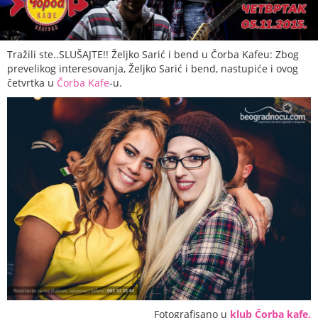
Tražili ste..SLUŠAJTE!! Željko Sarić i bend u Čorba Kafeu: Zbog
prevelikog interesovanja, Željko Sarić i bend, nastupiće i ovog
četvrtka u
Čorba Kafe
-u.
Fotografisano u
klub Čorba kafe.