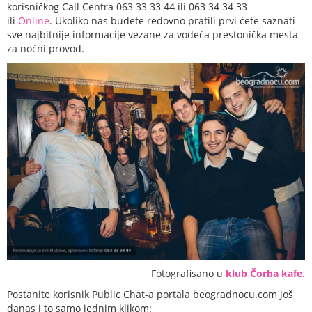
korisničkog Call Centra 063 33 33 44 ili 063 34 34 33
ili
Online
. Ukoliko nas budete redovno pratili prvi ćete saznati
sve najbitnije informacije vezane za vodeća prestonička mesta
za noćni provod.
Fotografisano u
klub Čorba kafe.
Postanite korisnik Public Chat-a portala beogradnocu.com još
danas i to samo jednim klikom: