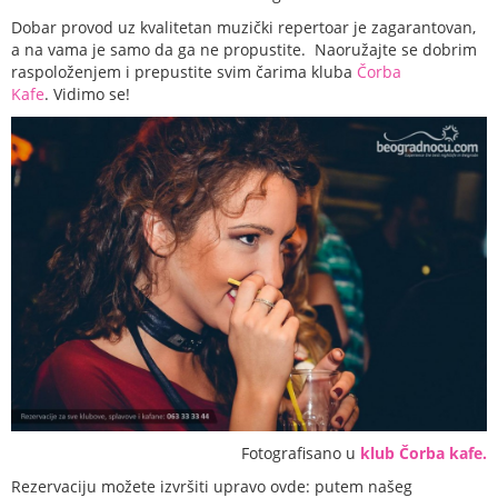
Dobar provod uz kvalitetan muzički repertoar je zagarantovan,
a na vama je samo da ga ne propustite. Naoružajte se dobrim
raspoloženjem i prepustite svim čarima kluba
Čorba
Kafe
. Vidimo se!
Fotografisano u
klub Čorba kafe.
Rezervaciju možete izvršiti upravo ovde: putem našeg