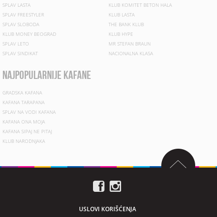
SPLAV LASTA
KLUB KOMITET BETON HALA
SPLAV FREESTYLER
KLUB LASTA
SPLAV SLOBODA
THE BANK KLUB
KLUB MONEY BEOGRAD
KLUB HYPE
SPLAV LETO
MR STEFAN BRAUN
SPLAV SINDIKAT
NACIONALNA KLASA
najpopularnije kafane
GRADSKA KAFANA
KAFANA TARAPANA
SPLAV NA VODI KAFANA
KAFANA ONA MOJA
KAFANA SIPAJ NE PITAJ
KLUB NARODNJAKA
USLOVI KORIŠĆENJA