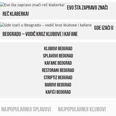
Evo šta zapravo znači
reč klaberka!
Gde izaći u
Beogradu – vodič kroz klubove i kafane
Klubovi Beograd
Splavovi Beograd
Kafane Beograd
Restorani Beograd
Striptiz Beograd
Barovi Beograd
Kafići Beograd
najpopularniji splavovi
najpopularniji klubovi