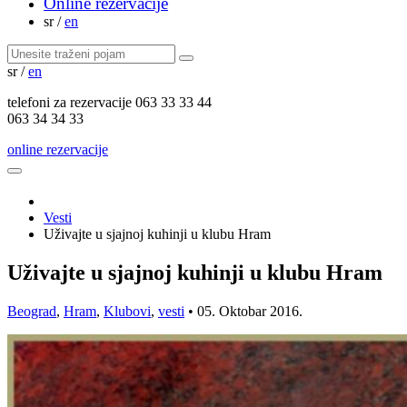
Online rezervacije
sr
/
en
sr
/
en
telefoni za
rezervacije
063 33 33 44
063 34 34 33
online rezervacije
Vesti
Uživajte u sjajnoj kuhinji u klubu Hram
Uživajte u sjajnoj kuhinji u klubu Hram
Beograd
,
Hram
,
Klubovi
,
vesti
•
05. Oktobar 2016.