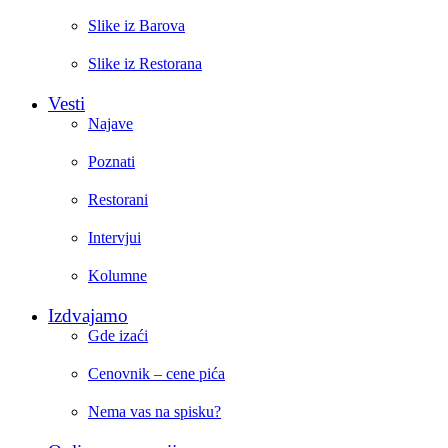
Slike iz Barova
Slike iz Restorana
Vesti
Najave
Poznati
Restorani
Intervjui
Kolumne
Izdvajamo
Gde izaći
Cenovnik – cene pića
Nema vas na spisku?