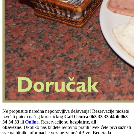
Ne propustite naredna neponovljiva dešavanja! Rezervacije možete
izvršiti putem našeg korisničkog
Call Centra 063 33 33 44 ili 063
34 34 33
ili
Online
. Rezervacije su
besplatne, ali
obavezne
. Ukoliko nas budete redovno pratili uvek ćete prvi saznati
sve najbitnije informacije vezane za noćni život Beograda.