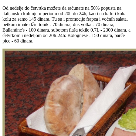
Od nedelje do četvrtka možete da računate na 50% popusta na
italijansku kuhinju u periodu od 20h do 24h, kao i na kafu i koka
kolu za samo 145 dinara. Tu su i promocije frapea i voćnih salata,
petkom imate džin tonik - 70 dinara, đus votka - 70 dinara,
Ballantine's - 100 dinara, subotom flaša tekile 0,7L - 2300 dinara, a
četvrkom i nedeljom od 20h-24h: Bolognese - 150 dinara, parče
pice - 60 dinara.