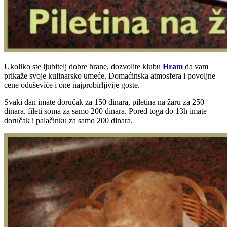
Ukoliko ste ljubitelj dobre hrane, dozvolite klubu
Hram
da vam
prikaže svoje kulinarsko umeće. Domaćinska atmosfera i povoljne
cene oduševiće i one najprobirljivije goste.
Svaki dan imate doručak za 150 dinara, piletina na žaru za 250
dinara, fileti soma za samo 200 dinara. Pored toga do 13h imate
doručak i palačinku za samo 200 dinara.