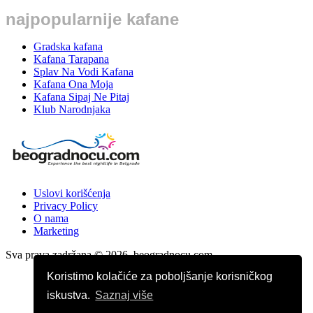
najpopularnije kafane
Gradska kafana
Kafana Tarapana
Splav Na Vodi Kafana
Kafana Ona Moja
Kafana Sipaj Ne Pitaj
Klub Narodnjaka
Uslovi korišćenja
Privacy Policy
O nama
Marketing
Sva prava zadržana © 2026. beogradnocu.com
Koristimo kolačiće za poboljšanje korisničkog
iskustva.
Saznaj više