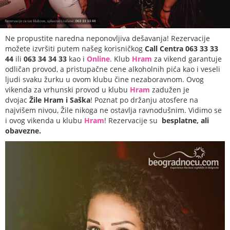
Ne propustite naredna neponovljiva dešavanja! Rezervacije
možete izvršiti putem našeg korisničkog
Call Centra 063 33 33
44
ili
063 34 34 33
kao i
Online
. Klub
Hram
za vikend garantuje
odličan provod, a pristupačne cene alkoholnih pića kao i veseli
ljudi svaku žurku u ovom klubu čine nezaboravnom. Ovog
vikenda za vrhunski provod u klubu
Hram
zadužen je
dvojac
Žile Hram
i Saška
! Poznat po držanju atosfere na
najvišem nivou, Žile nikoga ne ostavlja ravnodušnim. Vidimo se
i ovog vikenda u klubu
Hram
! Rezervacije su
besplatne, ali
obavezne.