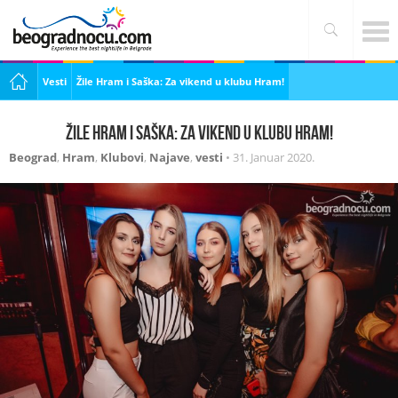
Vesti
Žile Hram i Saška: Za vikend u klubu Hram!
Žile Hram i Saška: Za vikend u klubu Hram!
Beograd
,
Hram
,
Klubovi
,
Najave
,
vesti
•
31. Januar 2020.