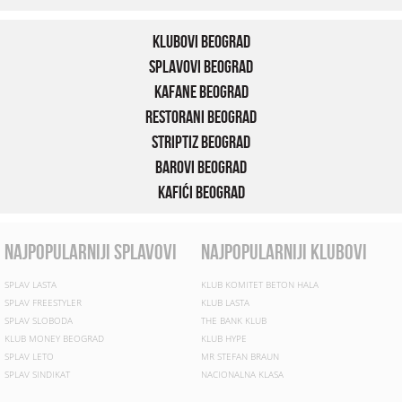
Klubovi Beograd
Splavovi Beograd
Kafane Beograd
Restorani Beograd
Striptiz Beograd
Barovi Beograd
Kafići Beograd
najpopularniji splavovi
najpopularniji klubovi
SPLAV LASTA
KLUB KOMITET BETON HALA
SPLAV FREESTYLER
KLUB LASTA
SPLAV SLOBODA
THE BANK KLUB
KLUB MONEY BEOGRAD
KLUB HYPE
SPLAV LETO
MR STEFAN BRAUN
SPLAV SINDIKAT
NACIONALNA KLASA