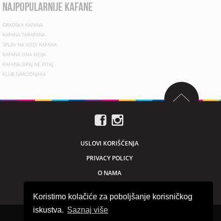
najpopularnije kafane
GRADSKA KAFANA
KAFANA TARAPANA
SPLAV NA VODI KAFANA
KAFANA ONA MOJA
KAFANA SIPAJ NE PITAJ
KLUB NARODNJAKA
USLOVI KORIŠĆENJA
PRIVACY POLICY
O NAMA
MARKETING
Koristimo kolačiće za poboljšanje korisničkog
iskustva.
Saznaj više
Sva prava zadržana © 2026. beogradnocu.com