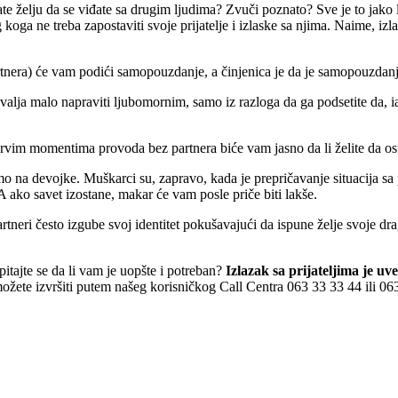
ate želju da se viđate sa drugim ljudima? Zvuči poznato? Sve je to jako l
koga ne treba zapostaviti svoje prijatelje i izlaske sa njima. Naime, izla
tnera) će vam podići samopouzdanje, a činjenica je da je samopouzdanje
valja malo napraviti ljubomornim, samo iz razloga da ga podsetite da, ia
prvim momentima provoda bez partnera biće vam jasno da li želite da ost
mo na devojke. Muškarci su, zapravo, kada je prepričavanje situacija sa p
 ako savet izostane, makar će vam posle priče biti lakše.
tneri često izgube svoj identitet pokušavajući da ispune želje svoje drag
tajte se da li vam je uopšte i potreban?
Izlazak sa prijateljima je uv
žete izvršiti putem našeg korisničkog Call Centra 063 33 33 44 ili 063