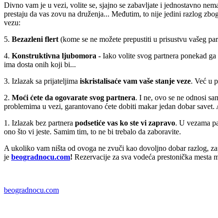
Divno vam je u vezi, volite se, sjajno se zabavljate i jednostavno nem
prestaju da vas zovu na druženja... Međutim, to nije jedini razlog zbog 
vezu:
5.
Bezazleni flert
(kome se ne možete prepustiti u prisustvu vašeg par
4.
Konstruktivna ljubomora -
Iako volite svog partnera ponekad ga 
ima dosta onih koji bi...
3. Izlazak sa prijateljima
iskristalisaće vam vaše stanje veze
. Već u 
2.
Moći ćete da ogovarate svog partnera
. I ne, ovo se ne odnosi sa
problemima u vezi, garantovano ćete dobiti makar jedan dobar savet. A
1. Izlazak bez partnera
podsetiće vas ko ste vi zapravo
. U vezama par
ono što vi jeste. Samim tim, to ne bi trebalo da zaboravite.
A ukoliko vam ništa od ovoga ne zvuči kao dovoljno dobar razlog, zapi
je
beogradnocu.com
!
Rezervacije za sva vodeća prestonička mesta mo
beogradnocu.com