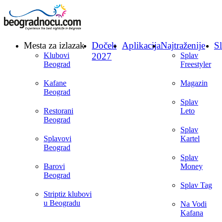
Mesta za izlazak
Doček
Aplikacija
Najtraženije
Sl
Klubovi
2027
Splav
Beograd
Freestyler
Kafane
Magazin
Beograd
Splav
Restorani
Leto
Beograd
Splav
Splavovi
Kartel
Beograd
Splav
Barovi
Money
Beograd
Splav Tag
Striptiz klubovi
u Beogradu
Na Vodi
Kafana