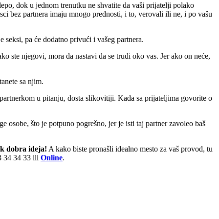
epo, dok u jednom trenutku ne shvatite da vaši prijatelji polako
sci bez partnera imaju mnogo prednosti, i to, verovali ili ne, i po vašu
 seksi, pa će dodatno privući i vašeg partnera.
ko ste njegovi, mora da nastavi da se trudi oko vas. Jer ako on neće,
anete sa njim.
artnerkom u pitanju, dosta slikovitiji. Kada sa prijateljima govorite o
e osobe, što je potpuno pogrešno, jer je isti taj partner zavoleo baš
ek dobra ideja!
A kako biste pronašli idealno mesto za vaš provod, tu
 34 34 33 ili
Online
.