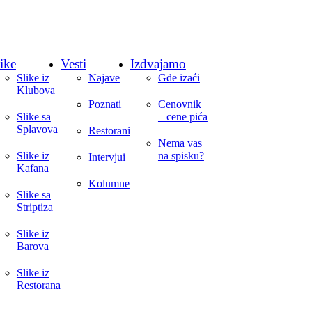
ike
Vesti
Izdvajamo
Slike iz
Najave
Gde izaći
Klubova
Poznati
Cenovnik
Slike sa
– cene pića
Splavova
Restorani
Nema vas
Slike iz
na spisku?
Intervjui
Kafana
Kolumne
Slike sa
Striptiza
Slike iz
Barova
Slike iz
Restorana