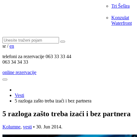
Tri Šešira
Konzulat
Waterfront
sr
/
en
telefoni za
rezervacije
063 33 33 44
063 34 34 33
online rezervacije
Vesti
5 razloga zašto treba izaći i bez partnera
5 razloga zašto treba izaći i bez partnera
Kolumne
,
vesti
•
30. Jun 2014.