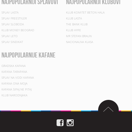
najpopularniji splavovi
najpopularniji klubovi
SPLAV LASTA
KLUB KOMITET BETON HALA
SPLAV FREESTYLER
KLUB LASTA
SPLAV SLOBODA
THE BANK KLUB
KLUB MONEY BEOGRAD
KLUB HYPE
SPLAV LETO
MR STEFAN BRAUN
SPLAV SINDIKAT
NACIONALNA KLASA
najpopularnije kafane
GRADSKA KAFANA
KAFANA TARAPANA
SPLAV NA VODI KAFANA
KAFANA ONA MOJA
KAFANA SIPAJ NE PITAJ
KLUB NARODNJAKA