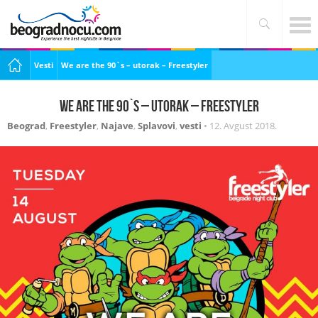
Vesti
We are the 90`s – utorak – Freestyler
We are the 90`s – utorak – Freestyler
Beograd
,
Freestyler
,
Najave
,
Splavovi
,
vesti
•
12. Avgust 2018.