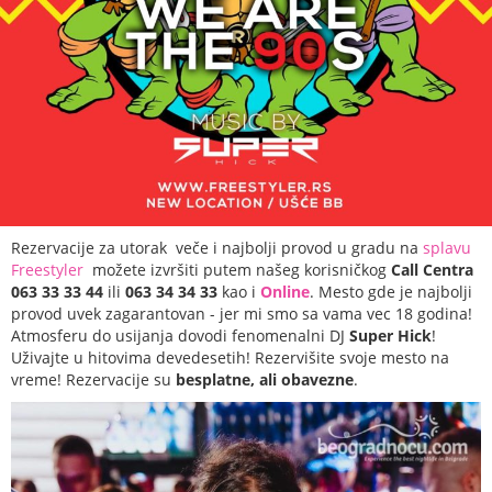
Rezervacije za utorak veče i najbolji provod u gradu na
splavu
Freestyler
možete izvršiti putem našeg korisničkog
Call Centra
063 33 33 44
ili
063 34 34 33
kao i
Online
. Mesto gde je najbolji
provod uvek zagarantovan - jer mi smo sa vama vec 18 godina!
Atmosferu do usijanja dovodi fenomenalni DJ
Super Hick
!
Uživajte u hitovima devedesetih!
Rezervišite svoje mesto na
vreme! Rezervacije su
besplatne, ali obavezne
.