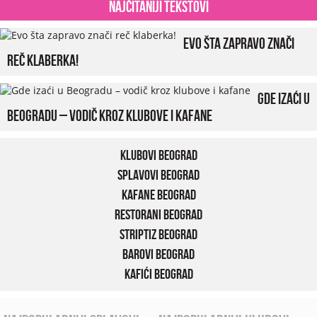
Najčitaniji tekstovi
Evo šta zapravo znači
reč klaberka!
Gde izaći u
Beogradu – vodič kroz klubove i kafane
Klubovi Beograd
Splavovi Beograd
Kafane Beograd
Restorani Beograd
Striptiz Beograd
Barovi Beograd
Kafići Beograd