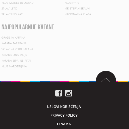
KLUB MONEY BEOGRAD
KLUB HYPE
SPLAV LETO
MR STEFAN BRAUN
SPLAV SINDIKAT
NACIONALNA KLASA
najpopularnije kafane
GRADSKA KAFANA
KAFANA TARAPANA
SPLAV NA VODI KAFANA
KAFANA ONA MOJA
KAFANA SIPAJ NE PITAJ
KLUB NARODNJAKA
USLOVI KORIŠĆENJA
PRIVACY POLICY
O NAMA