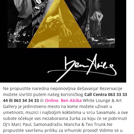
Ne propustite naredna neponovljiva dešavanja! Rezervacije
možete izvršiti putem našeg korisničkog
Call Centra 063 33 33
44 ili 063 34 34 33
ili
Online
.
Ben Akiba
White Lounge & Art
Gallery je jedinstveno mesto na kome možete uživati u
umetnosti, muzici i najboljim koktelima u srcu Savamale, a ove
subote očekuje vas nezaboravna žurka za koju će se pobrinuti
DJ's Marc Paul, Samonadraživ, Mancha & Teo Trunk
.Ne
propustite savršenu priliku za vrhunski provod! Vidimo se u