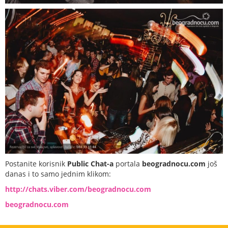
Postanite korisnik
Public Chat-a
portala
beogradnocu.com
još
danas i to samo jednim klikom:
http://chats.viber.com/beogradnocu.com
beogradnocu.com