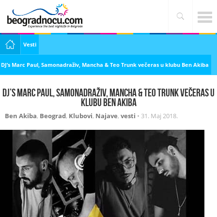
Vesti
DJ’s Marc Paul, Samonadraživ, Mancha & Teo Trunk večeras u klubu Ben Akiba
DJ’s Marc Paul, Samonadraživ, Mancha & Teo Trunk večeras u
klubu Ben Akiba
Ben Akiba
,
Beograd
,
Klubovi
,
Najave
,
vesti
•
31. Maj 2018.