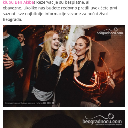
klubu Ben Akiba
! Rezervacije su besplatne, ali
obavezne. Ukoliko nas budete redovno pratili uvek ćete prvi
saznati sve najbitnije informacije vezane za noćni život
Beograda.