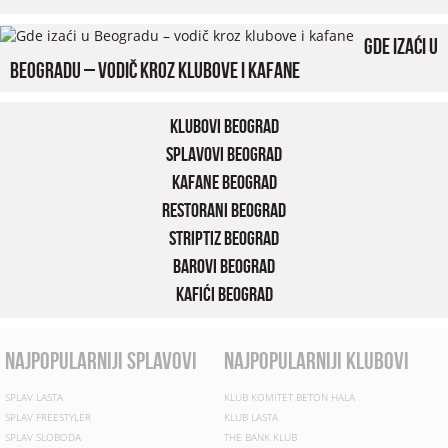
Gde izaći u
Beogradu – vodič kroz klubove i kafane
Klubovi Beograd
Splavovi Beograd
Kafane Beograd
Restorani Beograd
Striptiz Beograd
Barovi Beograd
Kafići Beograd
najpopularniji splavovi
najpopularniji klubovi
SPLAV LASTA
KLUB KOMITET BETON HALA
SPLAV FREESTYLER
KLUB LASTA
SPLAV SLOBODA
THE BANK KLUB