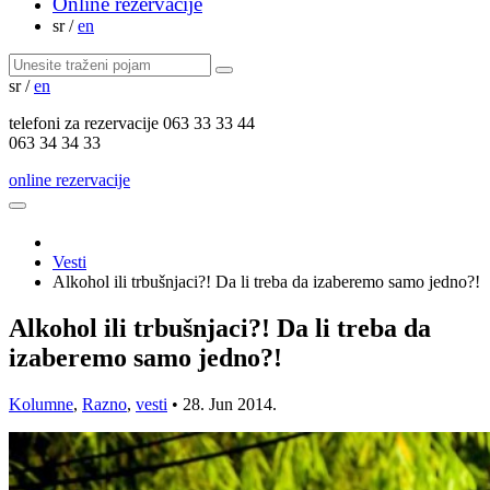
Online rezervacije
sr
/
en
sr
/
en
telefoni za
rezervacije
063 33 33 44
063 34 34 33
online rezervacije
Vesti
Alkohol ili trbušnjaci?! Da li treba da izaberemo samo jedno?!
Alkohol ili trbušnjaci?! Da li treba da
izaberemo samo jedno?!
Kolumne
,
Razno
,
vesti
•
28. Jun 2014.