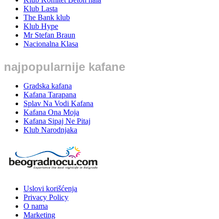
Klub Lasta
The Bank klub
Klub Hype
Mr Stefan Braun
Nacionalna Klasa
najpopularnije kafane
Gradska kafana
Kafana Tarapana
Splav Na Vodi Kafana
Kafana Ona Moja
Kafana Sipaj Ne Pitaj
Klub Narodnjaka
Uslovi korišćenja
Privacy Policy
O nama
Marketing