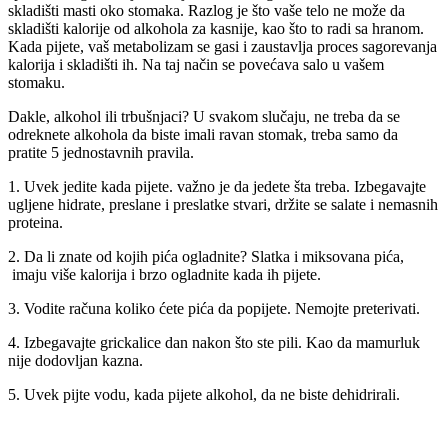
skladišti masti oko stomaka. Razlog je što vaše telo ne može da
skladišti kalorije od alkohola za kasnije, kao što to radi sa hranom.
Kada pijete, vaš metabolizam se gasi i zaustavlja proces sagorevanja
kalorija i skladišti ih. Na taj način se povećava salo u vašem
stomaku.
Dakle, alkohol ili trbušnjaci? U svakom slučaju, ne treba da se
odreknete alkohola da biste imali ravan stomak, treba samo da
pratite 5 jednostavnih pravila.
1. Uvek jedite kada pijete. važno je da jedete šta treba. Izbegavajte
ugljene hidrate, preslane i preslatke stvari, držite se salate i nemasnih
proteina.
2. Da li znate od kojih pića ogladnite? Slatka i miksovana pića,
imaju više kalorija i brzo ogladnite kada ih pijete.
3. Vodite računa koliko ćete pića da popijete. Nemojte preterivati.
4. Izbegavajte grickalice dan nakon što ste pili. Kao da mamurluk
nije dodovljan kazna.
5. Uvek pijte vodu, kada pijete alkohol, da ne biste dehidrirali.