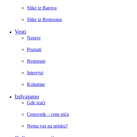
Slike iz Barova
Slike iz Restorana
Vesti
Najave
Poznati
Restorani
Intervjui
Kolumne
Izdvajamo
Gde izaći
Cenovnik – cene pića
Nema vas na spisku?