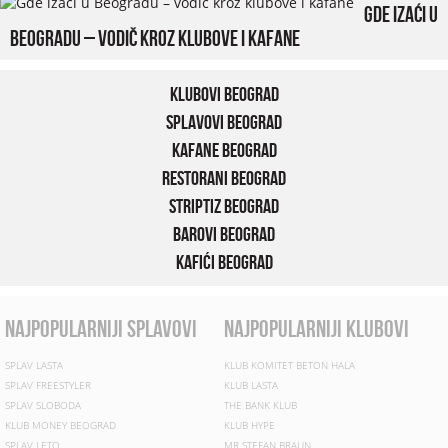
Gde izaći u
Beogradu – vodič kroz klubove i kafane
Klubovi Beograd
Splavovi Beograd
Kafane Beograd
Restorani Beograd
Striptiz Beograd
Barovi Beograd
Kafići Beograd
najpopularniji splavovi
najpopularniji klubovi
SPLAV LASTA
KLUB KOMITET BETON HALA
SPLAV FREESTYLER
KLUB LASTA
SPLAV SLOBODA
THE BANK KLUB
KLUB MONEY BEOGRAD
KLUB HYPE
SPLAV LETO
MR STEFAN BRAUN