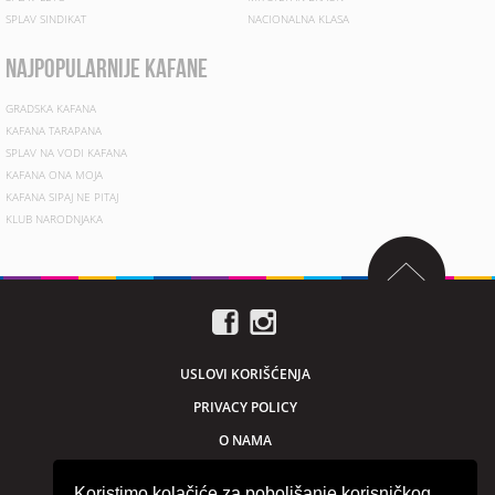
SPLAV SINDIKAT
NACIONALNA KLASA
najpopularnije kafane
GRADSKA KAFANA
KAFANA TARAPANA
SPLAV NA VODI KAFANA
KAFANA ONA MOJA
KAFANA SIPAJ NE PITAJ
KLUB NARODNJAKA
USLOVI KORIŠĆENJA
PRIVACY POLICY
O NAMA
MARKETING
Koristimo kolačiće za poboljšanje korisničkog