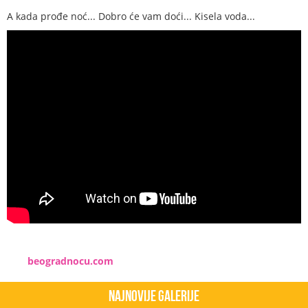
A kada prođe noć... Dobro će vam doći... Kisela voda...
beogradnocu.com
Najnovije Galerije