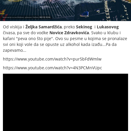
Od viskija i
Željka
Samardžića
, preko
Sekinog
i
Lukasovog
čivasa, pa sve do vodke
Novice
Zdravkovića
. Svako u klubu i
kafani "peva ono što pije". Ovo su pesme u kojima se pronalaze
svi oni koji vole da se opuste uz alkohol kada izađu...Pa da
zapevamo...
https://www.youtube.com/watch?v=pur5bFdWmlw
https://www.youtube.com/watch?v=4N3PCMnVUpc