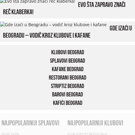
Evo šta zapravo znači
reč klaberka!
Gde izaći u
Beogradu – vodič kroz klubove i kafane
Klubovi Beograd
Splavovi Beograd
Kafane Beograd
Restorani Beograd
Striptiz Beograd
Barovi Beograd
Kafići Beograd
najpopularniji splavovi
najpopularniji klubovi
SPLAV LASTA
KLUB KOMITET BETON HALA