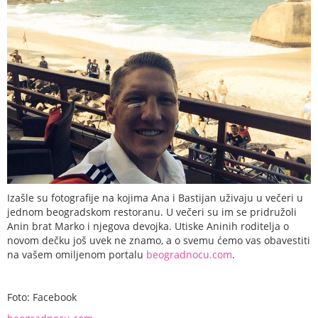
Izašle su fotografije na kojima Ana i Bastijan uživaju u večeri u
jednom beogradskom restoranu. U večeri su im se pridružoli
Anin brat Marko i njegova devojka. Utiske Aninih roditelja o
novom dečku još uvek ne znamo, a o svemu ćemo vas obavestiti
na vašem omiljenom portalu
beogradnocu.co
m
.
Foto: Facebook