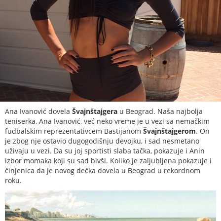
Ana Ivanović dovela
Švajnštajgera
u Beograd. Naša najbolja
teniserka, Ana Ivanović, već neko vreme je u vezi sa nemačkim
fudbalskim reprezentativcem Bastijanom
Švajnštajgerom
. On
je zbog nje ostavio dugogodišnju devojku, i sad nesmetano
uživaju u vezi. Da su joj sportisti slaba tačka, pokazuje i Anin
izbor momaka koji su sad bivši. Koliko je zaljubljena pokazuje i
činjenica da je novog dečka dovela u Beograd u rekordnom
roku.