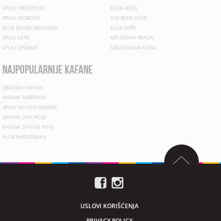
SPLAV FREESTYLER
KLUB LASTA
SPLAV SLOBODA
THE BANK KLUB
KLUB MONEY BEOGRAD
KLUB HYPE
SPLAV LETO
MR STEFAN BRAUN
SPLAV SINDIKAT
NACIONALNA KLASA
najpopularnije kafane
GRADSKA KAFANA
KAFANA TARAPANA
SPLAV NA VODI KAFANA
KAFANA ONA MOJA
KAFANA SIPAJ NE PITAJ
KLUB NARODNJAKA
USLOVI KORIŠĆENJA
PRIVACY POLICY