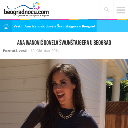
Vesti
Ana Ivanović dovela Švajnštajgera u Beograd
Ana Ivanović dovela Švajnštajgera u Beograd
Poznati
,
vesti
•
12. Oktobar 2014.