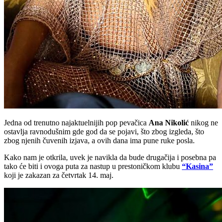
Jedna od trenutno najaktuelnijih pop pevačica
Ana Nikolić
nikog ne
ostavlja ravnodušnim gde god da se pojavi, što zbog izgleda, što
zbog njenih čuvenih izjava, a ovih dana ima pune ruke posla.
Kako nam je otkrila, uvek je navikla da bude drugačija i posebna pa
tako će biti i ovoga puta za nastup u prestoničkom klubu
“Kasina”
koji je zakazan za četvrtak 14. maj.