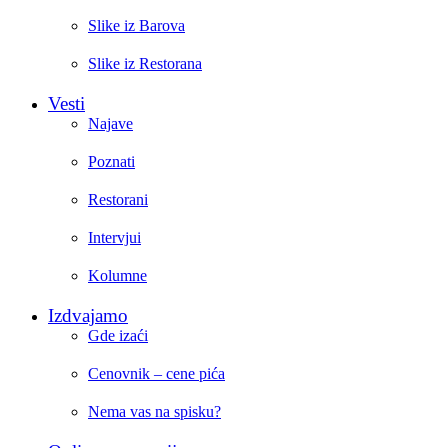
Slike iz Barova
Slike iz Restorana
Vesti
Najave
Poznati
Restorani
Intervjui
Kolumne
Izdvajamo
Gde izaći
Cenovnik – cene pića
Nema vas na spisku?