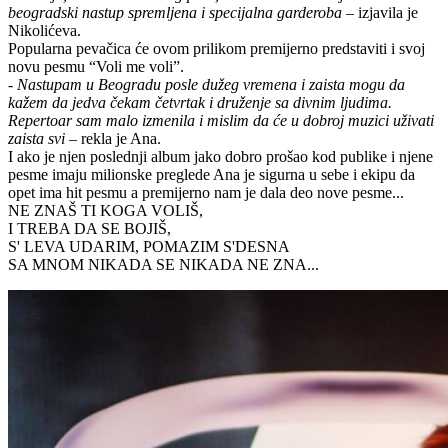
beogradski nastup spremljena i specijalna garderoba
– izjavila je
Nikolićeva.
Popularna pevačica će ovom prilikom premijerno predstaviti i svoj
novu pesmu “Voli me voli”.
-
Nastupam u Beogradu posle dužeg vremena i zaista mogu da
kažem da jedva čekam četvrtak i druženje sa divnim ljudima.
Repertoar sam malo izmenila i mislim da će u dobroj muzici uživati
zaista svi
– rekla je Ana.
I ako je njen poslednji album jako dobro prošao kod publike i njene
pesme imaju milionske preglede Ana je sigurna u sebe i ekipu da
opet ima hit pesmu a premijerno nam je dala deo nove pesme...
NE ZNAŠ TI KOGA VOLIŠ,
I TREBA DA SE BOJIŠ,
S' LEVA UDARIM, POMAZIM S'DESNA
SA MNOM NIKADA SE NIKADA NE ZNA...