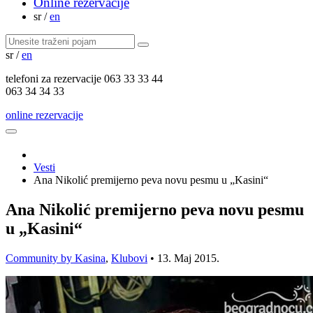
Online rezervacije
sr
/
en
sr
/
en
telefoni za
rezervacije
063 33 33 44
063 34 34 33
online rezervacije
Vesti
Ana Nikolić premijerno peva novu pesmu u „Kasini“
Ana Nikolić premijerno peva novu pesmu
u „Kasini“
Community by Kasina
,
Klubovi
•
13. Maj 2015.