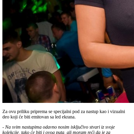
Za ovu priliku priprema se specijalni pod za nastup kao i vizualni
deo koji će biti emitovan sa led ekrana.
-
Na svim nastupima odavno nosim isključivo stvari iz svoje
kolekcije, tako će biti i ovog puta, ali moram reći da je za