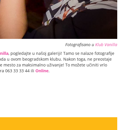
Fotografisano u
Klub Vanilla
nilla
, pogledajte u našoj galeriji! Tamo se nalaze fotografije
oda u ovom beogradskom klubu. Nakon toga, ne preostaje
e mesto za maksimalno uživanje! To možete učiniti vrlo
a 063 33 33 44 ili
Online
.