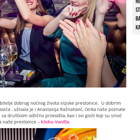
R
St
B
Ka
ubitelje dobrog noćnog života srpske prestonice. U dobrim
ića , uživala je i Anastasija Ražnatović, ćerka naše poznate
sa društvom odlično provodila, kao i svi gosti koji su sinoć
a naše prestonice –
klubu Vanilla
.