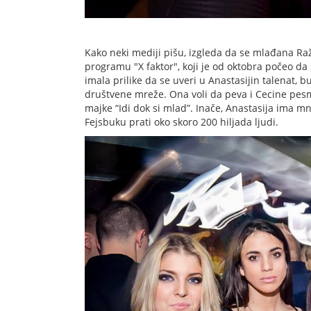
Kako neki mediji pišu, izgleda da se mlađana Ra
programu "X faktor", koji je od oktobra počeo da 
imala prilike da se uveri u Anastasijin talenat, 
društvene mreže. Ona voli da peva i Cecine pes
majke “Idi dok si mlad”. Inače, Anastasija ima 
Fejsbuku prati oko skoro 200 hiljada ljudi.