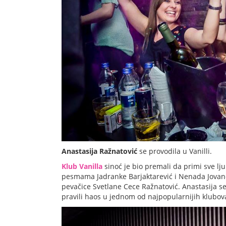
Anastasija Ražnatović
se provodila u Vanilli.
Klub Vanilla
sinoć je bio premali da primi sve lj
pesmama Jadranke Barjaktarević i Nenada Jovanov
pevačice Svetlane Cece Ražnatović. Anastasija se 
pravili haos u jednom od najpopularnijih klubov