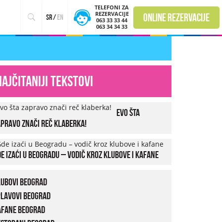
TELEFONI ZA
REZERVACIJE
online rezervacije
sr
/
en
063 33 33 44
063 34 34 33
Najčitaniji tekstovi
Evo šta
pravo znači reč klaberka!
e izaći u Beogradu – vodič kroz klubove i kafane
lubovi Beograd
plavovi Beograd
afane Beograd