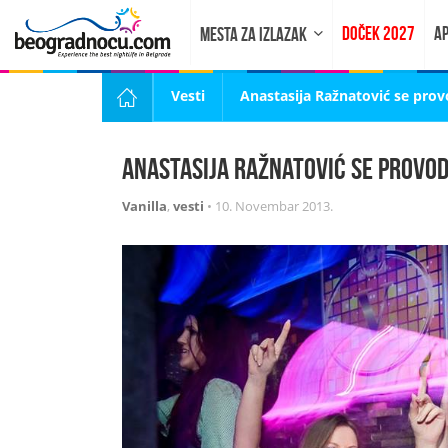
DOČEK 2027
AP
MESTA ZA IZLAZAK
Vesti
Anastasija Ražnatović se provo
Anastasija Ražnatović se provodi
Vanilla
,
vesti
•
10. Novembar 2013.