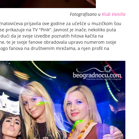
Fotografisano u
Klub Vanilla
žnatovićeva prijavila ove godine za učešće u muzičkom šou
se prikazuje na TV "Pink". Javnost je inače, nekoliko puta
budući da je svoje izvedbe poznatih hitova kačila na
me, te je svoje fanove obradovala upravo numerom svoje
mnogo fanova na društvenim mrežama, a njen profil na