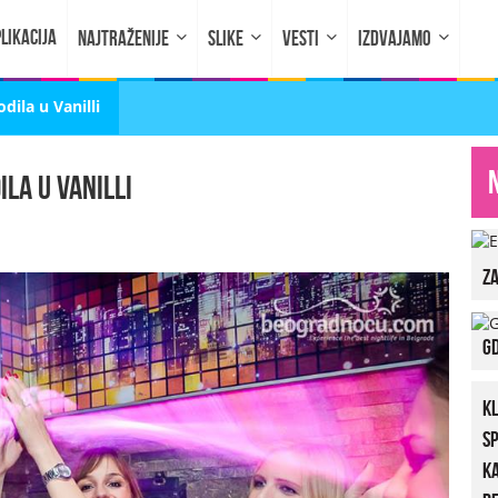
LIKACIJA
NAJTRAŽENIJE
SLIKE
VESTI
IZDVAJAMO
dila u Vanilli
la u Vanilli
za
Gd
K
S
K