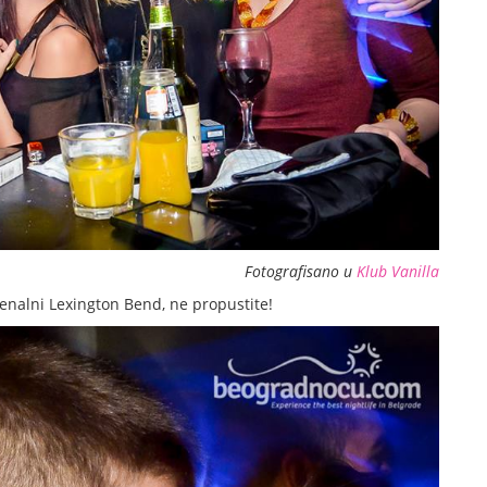
Fotografisano u
Klub Vanilla
enalni Lexington Bend, ne propustite!