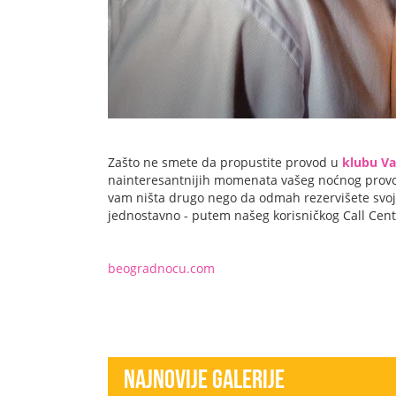
Zašto ne smete da propustite provod u
klubu Va
nainteresantnijih momenata vašeg noćnog prov
vam ništa drugo nego da odmah rezervišete svoj
jednostavno - putem našeg korisničkog Call Centr
beogradnocu.com
Najnovije Galerije