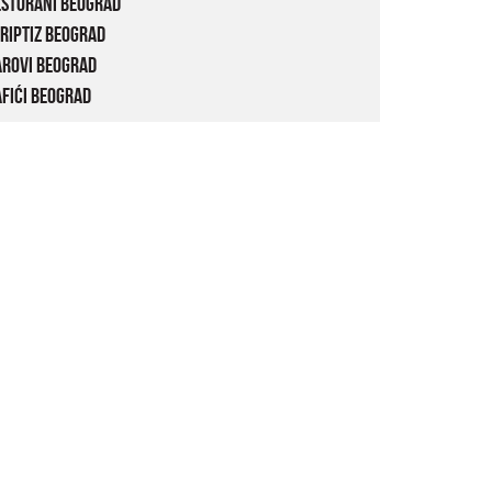
estorani Beograd
riptiz Beograd
arovi Beograd
fići Beograd