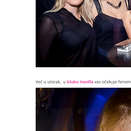
Već u utorak, u
klubu Vanilla
vas očekuje fenom