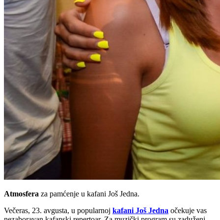
Atmosfera
za pamćenje u kafani Još Jedna.
Večeras, 23. avgusta, u popularnoj
kafani Još Jedna
očekuje vas
nezaboravan kafanski repertoar. Za muzički program su zaduženi