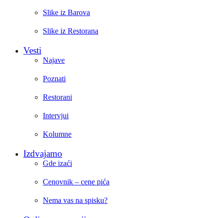
Slike iz Barova
Slike iz Restorana
Vesti
Najave
Poznati
Restorani
Intervjui
Kolumne
Izdvajamo
Gde izaći
Cenovnik – cene pića
Nema vas na spisku?