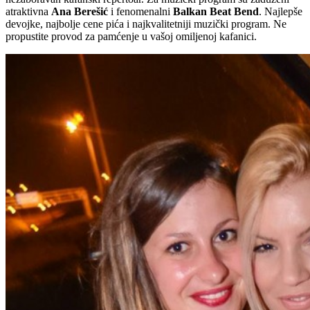
atraktivna
Ana Berešić
i fenomenalni
Balkan Beat Bend
. Najlepše
devojke, najbolje cene pića i najkvalitetniji muzički program. Ne
propustite provod za pamćenje u vašoj omiljenoj kafanici.