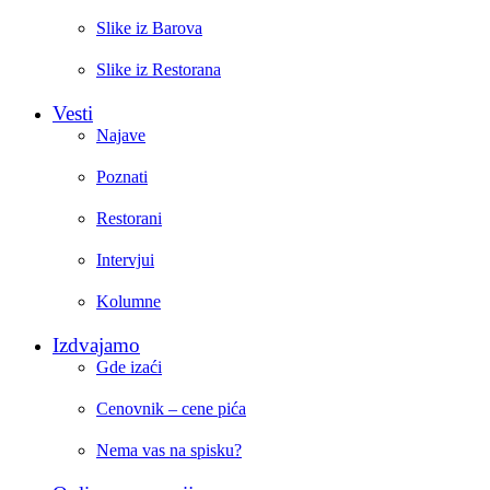
Slike iz Barova
Slike iz Restorana
Vesti
Najave
Poznati
Restorani
Intervjui
Kolumne
Izdvajamo
Gde izaći
Cenovnik – cene pića
Nema vas na spisku?