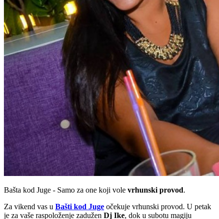
Bašta kod Juge - Samo za one koji vole
vrhunski provod
.
Za vikend vas u
Bašti kod Juge
očekuje vrhunski provod. U petak
je za vaše raspoloženje zadužen
Dj Ike
, dok u subotu magiju