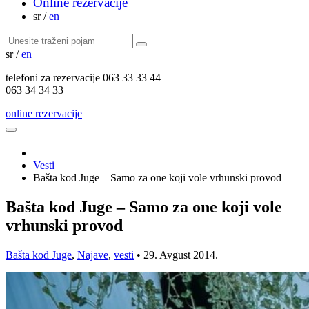
Online rezervacije
sr
/
en
sr
/
en
telefoni za
rezervacije
063 33 33 44
063 34 34 33
online rezervacije
Vesti
Bašta kod Juge – Samo za one koji vole vrhunski provod
Bašta kod Juge – Samo za one koji vole
vrhunski provod
Bašta kod Juge
,
Najave
,
vesti
•
29. Avgust 2014.