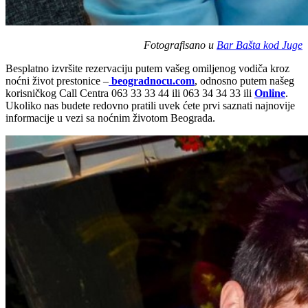
Fotografisano u
Bar Bašta kod Juge
Besplatno izvršite rezervaciju putem vašeg omiljenog vodiča kroz
noćni život prestonice –
beogradnocu.com
, odnosno putem našeg
korisničkog Call Centra 063 33 33 44 ili 063 34 34 33 ili
Online
.
Ukoliko nas budete redovno pratili uvek ćete prvi saznati najnovije
informacije u vezi sa noćnim životom Beograda.