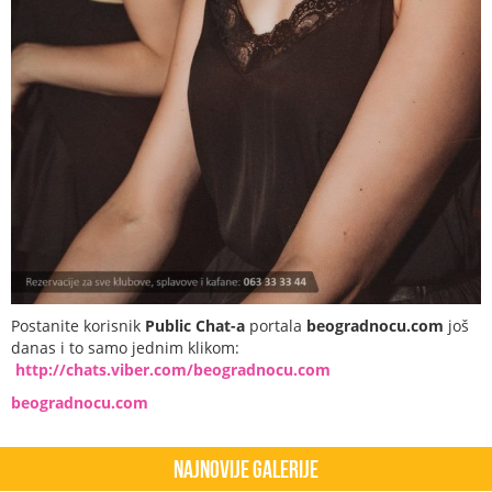
Postanite korisnik
Public Chat-a
portala
beogradnocu.com
još
danas i to samo jednim klikom:
http://chats.viber.com/beogradnocu.com
beogradnocu.com
Najnovije Galerije