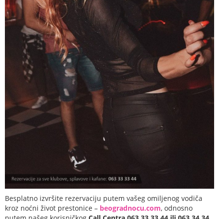
Besplatno izvršite rezervaciju putem vašeg omiljenog vodiča
kroz noćni život prestonice –
beogradnocu.com
, odnosno
putem našeg korisničkog
Call Centra 063 33 33 44 ili 063 34 34