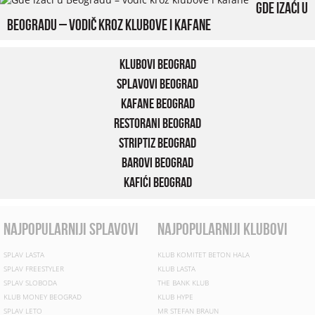
Gde izaći u
Beogradu – vodič kroz klubove i kafane
Klubovi Beograd
Splavovi Beograd
Kafane Beograd
Restorani Beograd
Striptiz Beograd
Barovi Beograd
Kafići Beograd
najpopularniji splavovi
najpopularniji klubovi
SPLAV LASTA
KLUB KOMITET BETON HALA
SPLAV FREESTYLER
KLUB LASTA
SPLAV SLOBODA
THE BANK KLUB
KLUB MONEY BEOGRAD
KLUB HYPE
SPLAV LETO
MR STEFAN BRAUN