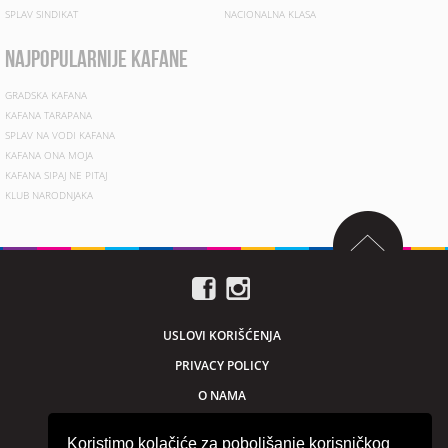
SPLAV SINDIKAT
NACIONALNA KLASA
najpopularnije kafane
GRADSKA KAFANA
KAFANA TARAPANA
SPLAV NA VODI KAFANA
KAFANA ONA MOJA
KAFANA SIPAJ NE PITAJ
KLUB NARODNJAKA
USLOVI KORIŠĆENJA
PRIVACY POLICY
O NAMA
MARKETING
Koristimo kolačiće za poboljšanje korisničkog