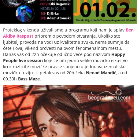
Proteklog vikenda uživali smo u programu koji nam je splav
Ben
Akiba Raspust
pripremio povodom otvaranja. Ukoliko ste
ljubitelj provoda na vodi uz kvalitetne zvuke, nema sumnje da
ćete i ovaj vikend provesti na ovom fenomenalnom mestu.
Danas vas od 22h očekuje odlično veče pod nazivom
Happy
People live session
koje će biti jedno veliko muzičko iskustvo
kroz različite muzičke pravce spojeno u jednu vanzemaljsku
muzičku fuziju. U petak vas od 20h čeka
Nenad Mandić
, a od
00.30h
Bass Maze
.