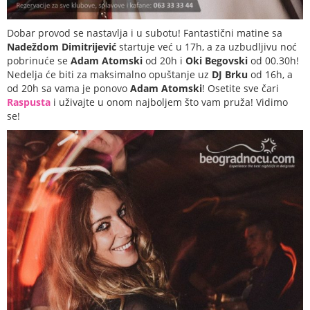
Dobar provod se nastavlja i u subotu! Fantastični matine sa
Nadeždom Dimitrijević
startuje već u 17h, a za uzbudljivu noć
pobrinuće se
Adam Atomski
od 20h i
Oki Begovski
od 00.30h!
Nedelja će biti za maksimalno opuštanje uz
DJ Brku
od 16h, a
od 20h sa vama je ponovo
Adam Atomski
! Osetite sve čari
Raspusta
i uživajte u onom najboljem što vam pruža! Vidimo
se!