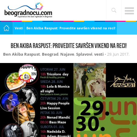
Vesti
Ben Akiba Raspust: Provedite savršen vikend na reci!
Ben Akiba Raspust: Provedite savršen vikend na reci!
Ben Akiba Raspust
,
Beograd
,
Najave
,
Splavovi
,
vesti
•
29. Jun 2017.