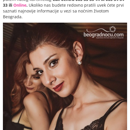
33 ili
Online
.
Ukoliko nas budete redovno pratili uvek ćete prvi
saznati najnovije informacije u vezi sa noćnim životom
Beograda.