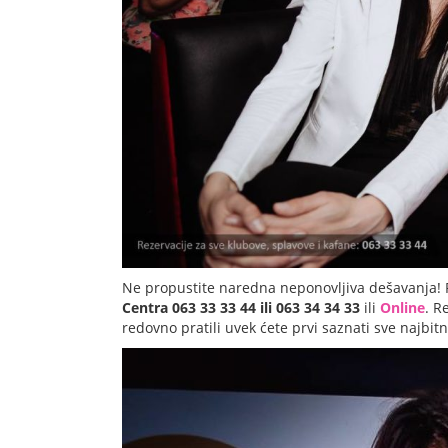
Ne propustite naredna neponovljiva dešavanja! 
Centra 063 33 33 44 ili 063 34 34 33
ili
Online
. R
redovno pratili uvek ćete prvi saznati sve najbit