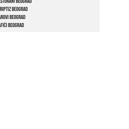
estorani Beograd
riptiz Beograd
arovi Beograd
fići Beograd