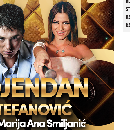
R
St
B
Ka