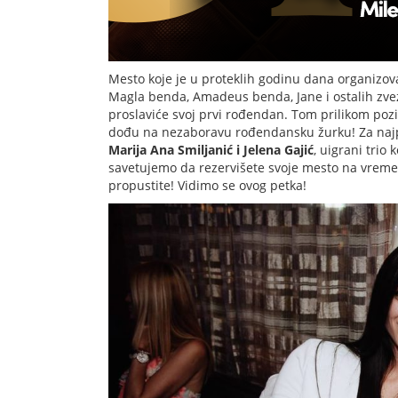
Mesto koje je u proteklih godinu dana organizov
Magla benda, Amadeus benda, Jane i ostalih zv
proslaviće svoj prvi rođendan. Tom prilikom pozi
dođu na nezaboravu rođendansku žurku! Za najp
Marija Ana Smiljanić i Jelena Gajić
, uigrani trio
savetujemo da rezervišete svoje mesto na vreme,
propustite! Vidimo se ovog petka!