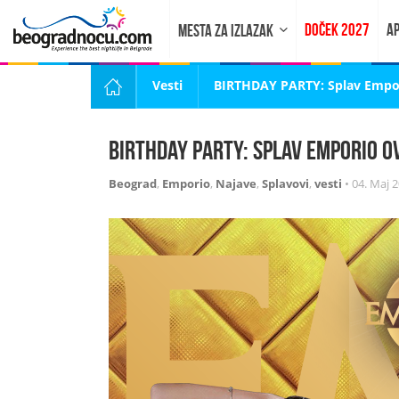
DOČEK 2027
AP
MESTA ZA IZLAZAK
Vesti
BIRTHDAY PARTY: Splav Empori
BIRTHDAY PARTY: Splav Emporio o
Beograd
,
Emporio
,
Najave
,
Splavovi
,
vesti
•
04. Maj 2