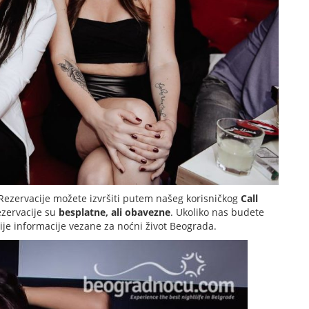
Rezervacije možete izvršiti putem našeg korisničkog
Call
ezervacije su
besplatne, ali obavezne
. Ukoliko nas budete
nije informacije vezane za noćni život Beograda.