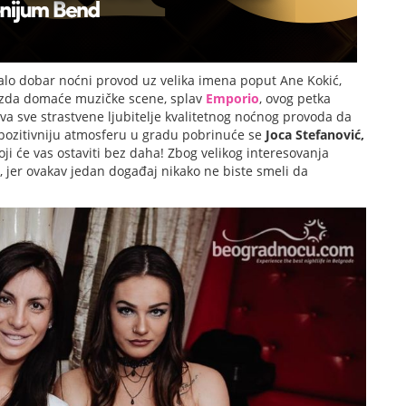
alo dobar noćni provod uz velika imena poput Ane Kokić,
ezda domaće muzičke scene, splav
Emporio
, ovog petka
va sve strastvene ljubitelje kvalitetnog noćnog provoda da
ozitivniju atmosferu u gradu pobrinuće se
Joca Stefanović,
 koji će vas ostaviti bez daha! Zbog velikog interesovanja
 jer ovakav jedan događaj nikako ne biste smeli da