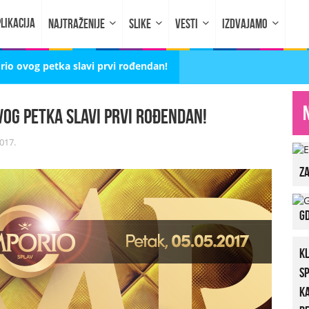
LIKACIJA
NAJTRAŽENIJE
SLIKE
VESTI
IZDVAJAMO
o ovog petka slavi prvi rođendan!
vog petka slavi prvi rođendan!
017.
za
Gd
K
S
K