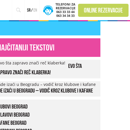
TELEFONI ZA
REZERVACIJE
online rezervacije
sr
/
en
063 33 33 44
063 34 34 33
Najčitaniji tekstovi
Evo šta
pravo znači reč klaberka!
e izaći u Beogradu – vodič kroz klubove i kafane
lubovi Beograd
plavovi Beograd
afane Beograd