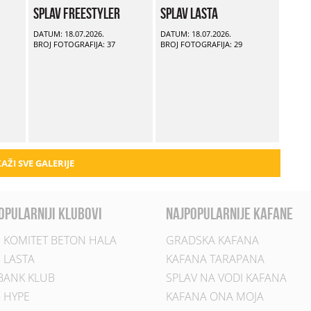
Splav Freestyler
Splav Lasta
DATUM: 18.07.2026.
DATUM: 18.07.2026.
BROJ FOTOGRAFIJA: 37
BROJ FOTOGRAFIJA: 29
AŽI SVE GALERIJE
opularniji klubovi
najpopularnije kafane
 KOMITET BETON HALA
GRADSKA KAFANA
 LASTA
KAFANA TARAPANA
BANK KLUB
SPLAV NA VODI KAFANA
 HYPE
KAFANA ONA MOJA