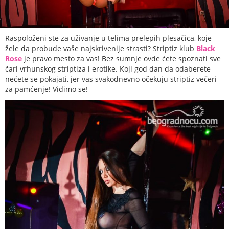
Raspoloženi ste za uživanje u telima prelepih plesačica, koje
žele da probude vaše najskrivenije strasti? Striptiz klub
Black
Rose
je pravo mesto za vas! Bez sumnje ovde ćete spoznati sve
čari vrhunskog striptiza i erotike. Koji god dan da odaberete
nećete se pokajati, jer vas svakodnevno očekuju striptiz večeri
za pamćenje! Vidimo se!