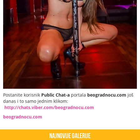
Postanite korisnik
Public Chat-a
portala
beogradnocu.com
još
danas i to samo jednim klikom:
http://chats.viber.com/beogradnocu.com
beogradnocu.com
Najnovije Galerije