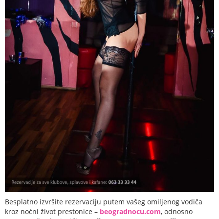
Besplatno izvršite rezervaciju putem vašeg omiljenog vodiča
kroz noćni život prestonice –
beogradnocu.com
, odnosno