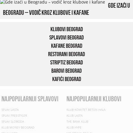
Gde izaći u
Beogradu – vodič kroz klubove i kafane
Klubovi Beograd
Splavovi Beograd
Kafane Beograd
Restorani Beograd
Striptiz Beograd
Barovi Beograd
Kafići Beograd
najpopularniji splavovi
najpopularniji klubovi
SPLAV LASTA
KLUB KOMITET BETON HALA
SPLAV FREESTYLER
KLUB LASTA
SPLAV SLOBODA
THE BANK KLUB
KLUB MONEY BEOGRAD
KLUB HYPE