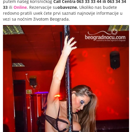
putem našeg korisničkog
Call Centra 063 33 33 44 ili 063 34 34
33
ili
Online
. Rezervacije su
obavezne.
Ukoliko nas budete
redovno pratili uvek ćete prvi saznati najnovije informacije u
vezi sa noćnim životom Beograda.