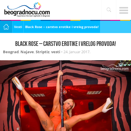
Vesti
Black Rose – carstvo erotike i vrelog provoda!
Black Rose – carstvo erotike i vrelog provoda!
Beograd
,
Najave
,
Striptiz
,
vesti
•
24. Januar 2017.