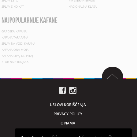
SPLAV LETO
MR STEFAN BRAUN
SPLAV SINDIKAT
NACIONALNA KLASA
najpopularnije kafane
GRADSKA KAFANA
KAFANA TARAPANA
SPLAV NA VODI KAFANA
KAFANA ONA MOJA
KAFANA SIPAJ NE PITAJ
KLUB NARODNJAKA
USLOVI KORIŠĆENJA
PRIVACY POLICY
O NAMA
MARKETING