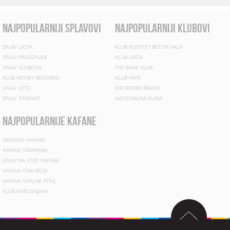
najpopularniji splavovi
najpopularniji klubovi
SPLAV LASTA
KLUB KOMITET BETON HALA
SPLAV FREESTYLER
KLUB LASTA
SPLAV SLOBODA
THE BANK KLUB
KLUB MONEY BEOGRAD
KLUB HYPE
SPLAV LETO
MR STEFAN BRAUN
SPLAV SINDIKAT
NACIONALNA KLASA
najpopularnije kafane
GRADSKA KAFANA
KAFANA TARAPANA
SPLAV NA VODI KAFANA
KAFANA ONA MOJA
KAFANA SIPAJ NE PITAJ
KLUB NARODNJAKA