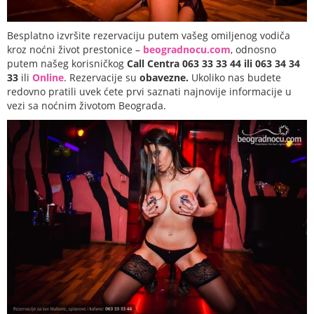
Besplatno izvršite rezervaciju putem vašeg omiljenog vodiča
kroz noćni život prestonice –
beogradnocu.com
, odnosno
putem našeg korisničkog
Call Centra 063 33 33 44 ili 063 34 34
33
ili
Online
. Rezervacije su
obavezne.
Ukoliko nas budete
redovno pratili uvek ćete prvi saznati najnovije informacije u
vezi sa noćnim životom Beograda.