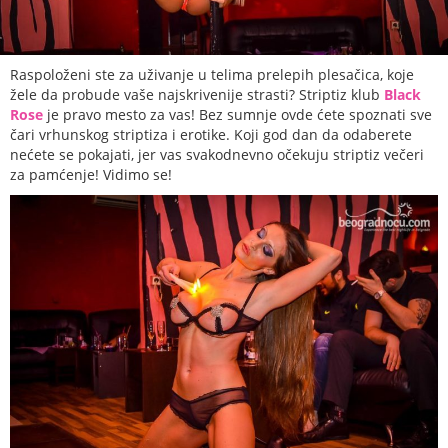
Raspoloženi ste za uživanje u telima prelepih plesačica, koje
žele da probude vaše najskrivenije strasti? Striptiz klub
Black
Rose
je pravo mesto za vas! Bez sumnje ovde ćete spoznati sve
čari vrhunskog striptiza i erotike. Koji god dan da odaberete
nećete se pokajati, jer vas svakodnevno očekuju striptiz večeri
za pamćenje! Vidimo se!