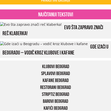
PRIKAŽI SVE GALERIJE
Najčitaniji tekstovi
Evo šta zapravo znači
reč klaberka!
Gde izaći u
Beogradu – vodič kroz klubove i kafane
Klubovi Beograd
Splavovi Beograd
Kafane Beograd
Restorani Beograd
Striptiz Beograd
Barovi Beograd
Kafići Beograd