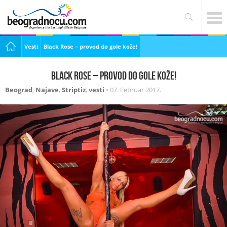
Vesti
Black Rose – provod do gole kože!
Black Rose – provod do gole kože!
Beograd
,
Najave
,
Striptiz
,
vesti
•
07. Februar 2017.