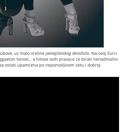
lubove, uz malo vreline
jamajčanskog denshola
. Na ovoj žurci
gaeton tonovi, , a hitove ovih pravaca će birati nenadmašni
ka ostati upamćena po neponovljivom setu i dobroj