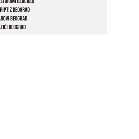
estorani Beograd
riptiz Beograd
arovi Beograd
fići Beograd