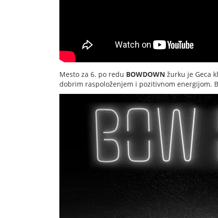
Mesto za 6. po redu
BOWDOWN
žurku je Geca k
dobrim raspoloženjem i pozitivnom energijom. B