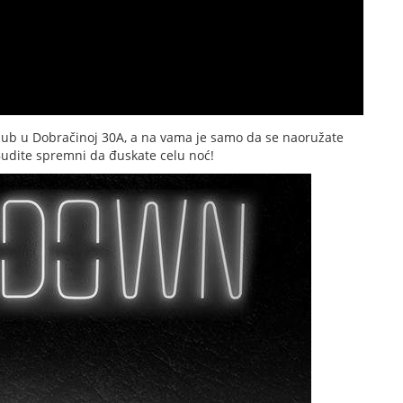
lub u Dobračinoj 30A, a na vama je samo da se naoružate
udite spremni da đuskate celu noć!