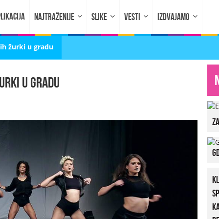
LIKACIJA
NAJTRAŽENIJE
SLIKE
VESTI
IZDVAJAMO
h žurki u gradu
urki u gradu
za
Gd
K
S
K