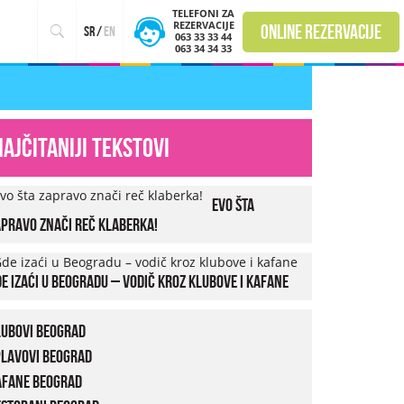
TELEFONI ZA
REZERVACIJE
online rezervacije
sr
/
en
063 33 33 44
063 34 34 33
Najčitaniji tekstovi
Evo šta
pravo znači reč klaberka!
e izaći u Beogradu – vodič kroz klubove i kafane
lubovi Beograd
plavovi Beograd
afane Beograd