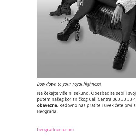
Bow down to your royal highness!
Ne čekajte više ni sekund. Obezbedite sebi i svoj
putem našeg korisničkog Call Centra 063 33 33 44 
obavezne
. Redovno nas pratite i uvek ćete prvi 
Beograda.
beogradnocu.com