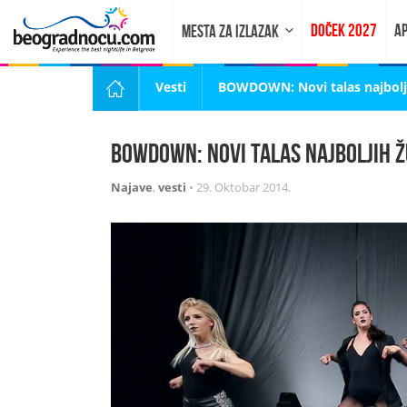
DOČEK 2027
AP
MESTA ZA IZLAZAK
Vesti
BOWDOWN: Novi talas najbolji
BOWDOWN: Novi talas najboljih ž
Najave
,
vesti
•
29. Oktobar 2014.