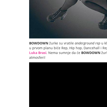
BOWDOWN
žurke su vratile
anderground rep
u k
u prvom planu biće Rep, Hip hop, Dancehall i Reg
Luka Brasi
. Nema sumnje da će
BOWDOWN
žur
atmosferi!