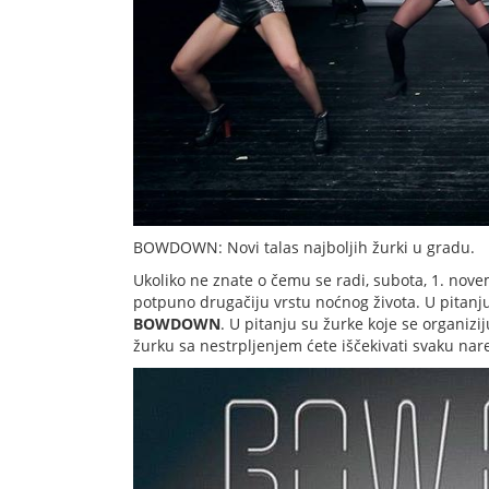
BOWDOWN: Novi talas najboljih žurki u gradu.
Ukoliko ne znate o čemu se radi, subota, 1. nove
potpuno drugačiju vrstu noćnog života. U pitanju 
BOWDOWN
. U pitanju su žurke koje se organi
žurku sa nestrpljenjem ćete iščekivati svaku na