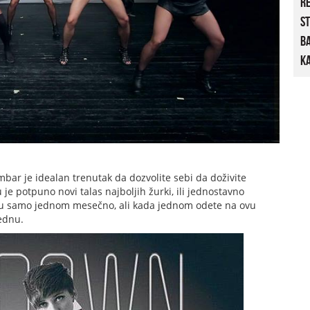
R
St
B
Ka
mbar je idealan trenutak da dozvolite sebi da doživite
je potpuno novi talas najboljih žurki, ili jednostavno
ziju samo jednom mesečno, ali kada jednom odete na ovu
rednu.