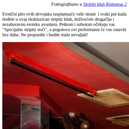
Fotrografisano u
Striptiz klub Romansa 2
Erotični ples ovih devojaka rasplamsaće vaše strasti i svaki put kada
dođete u ovaj ekskluzivan striptiz klub, doživećete drugačiju i
nezaboravnu erotsku avanturu. Petkom i subotom očekuju vas
"Specijalne striptiz noći", a pogotovo ovi performansi će vas ostaviti
bez daha. Ne propustite i budite malo nevaljali!