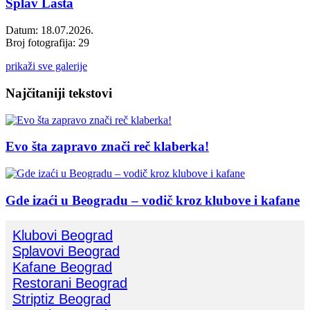
Splav Lasta
Datum: 18.07.2026.
Broj fotografija: 29
prikaži sve galerije
Najčitaniji tekstovi
Evo šta zapravo znači reč klaberka!
Gde izaći u Beogradu – vodič kroz klubove i kafane
Klubovi Beograd
Splavovi Beograd
Kafane Beograd
Restorani Beograd
Striptiz Beograd