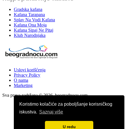
Gradska kafana
Kafana Tarapana
Splav Na Vodi Kafana
Kafana Ona Moja
Kafana Sipaj Ne Pitaj
Klub Narodnjaka
Uslovi korišćenja
Privacy Policy
O nama
Marketing
Sva prava zadržana © 2026. beogradnocu.com
Koristimo kolačiće za poboljšanje korisničkog
iskustva.
Saznaj više
U redu