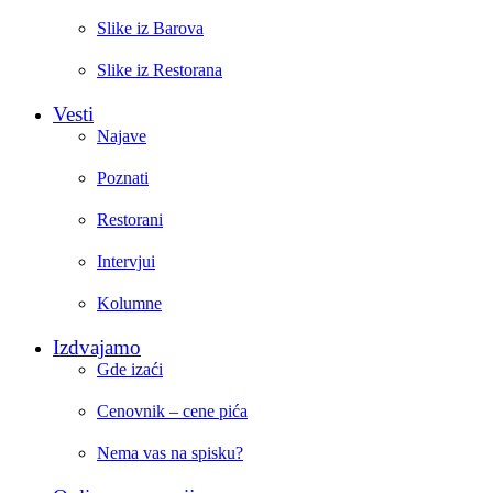
Slike iz Barova
Slike iz Restorana
Vesti
Najave
Poznati
Restorani
Intervjui
Kolumne
Izdvajamo
Gde izaći
Cenovnik – cene pića
Nema vas na spisku?