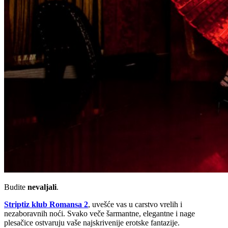
Budite
nevaljali
.
Striptiz klub Romansa 2
, uvešće vas u carstvo vrelih i
nezaboravnih noći. Svako veče šarmantne, elegantne i nage
plesačice ostvaruju vaše najskrivenije erotske fantazije.