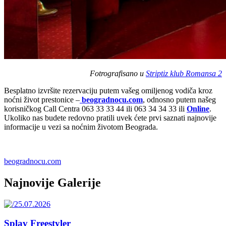
Fotrografisano u
Striptiz klub Romansa 2
Besplatno izvršite rezervaciju putem vašeg omiljenog vodiča kroz
noćni život prestonice –
beogradnocu.com
, odnosno putem našeg
korisničkog Call Centra 063 33 33 44 ili 063 34 34 33 ili
Online
.
Ukoliko nas budete redovno pratili uvek ćete prvi saznati najnovije
informacije u vezi sa noćnim životom Beograda.
beogradnocu.com
Najnovije Galerije
Splav Freestyler