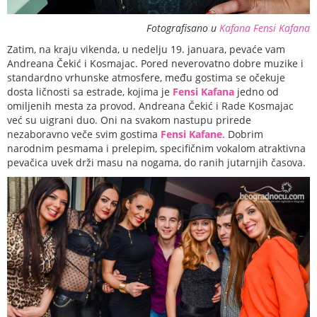
Fotografisano u
Kafana Fensi Kafana
Zatim, na kraju vikenda, u nedelju 19. januara, pevaće vam
Andreana Čekić i Kosmajac. Pored neverovatno dobre muzike i
standardno vrhunske atmosfere, među gostima se očekuje
dosta ličnosti sa estrade, kojima je
Fensi Kafana
jedno od
omiljenih mesta za provod. Andreana Čekić i Rade Kosmajac
već su uigrani duo. Oni na svakom nastupu prirede
nezaboravno veče svim gostima
Fensi Kafane
. Dobrim
narodnim pesmama i prelepim, specifičnim vokalom atraktivna
pevačica uvek drži masu na nogama, do ranih jutarnjih časova.