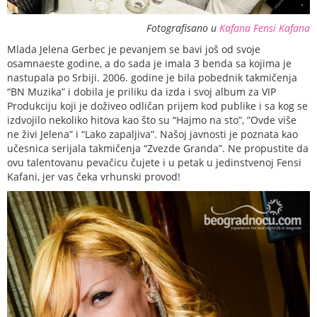
Fotografisano u
Kafana Fensi Kafana
Mlada Jelena Gerbec je pevanjem se bavi još od svoje
osamnaeste godine, a do sada je imala 3 benda sa kojima je
nastupala po Srbiji. 2006. godine je bila pobednik takmičenja
“BN Muzika” i dobila je priliku da izda i svoj album za VIP
Produkciju koji je doživeo odličan prijem kod publike i sa kog se
izdvojilo nekoliko hitova kao što su “Hajmo na sto”, ”Ovde više
ne živi Jelena” i “Lako zapaljiva”. Našoj javnosti je poznata kao
učesnica serijala takmičenja “Zvezde Granda”. Ne propustite da
ovu talentovanu pevačicu čujete i u petak u jedinstvenoj Fensi
Kafani, jer vas čeka vrhunski provod!