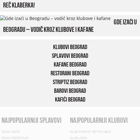
reč klaberka!
Gde izaći u
Beogradu – vodič kroz klubove i kafane
Klubovi Beograd
Splavovi Beograd
Kafane Beograd
Restorani Beograd
Striptiz Beograd
Barovi Beograd
Kafići Beograd
najpopularniji splavovi
najpopularniji klubovi
SPLAV LASTA
KLUB KOMITET BETON HALA
SPLAV FREESTYLER
KLUB LASTA