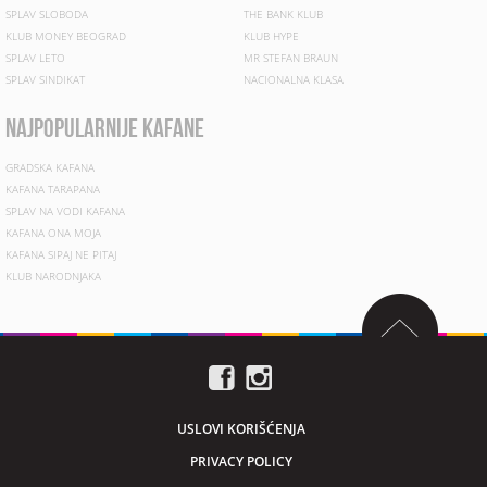
SPLAV SLOBODA
THE BANK KLUB
KLUB MONEY BEOGRAD
KLUB HYPE
SPLAV LETO
MR STEFAN BRAUN
SPLAV SINDIKAT
NACIONALNA KLASA
najpopularnije kafane
GRADSKA KAFANA
KAFANA TARAPANA
SPLAV NA VODI KAFANA
KAFANA ONA MOJA
KAFANA SIPAJ NE PITAJ
KLUB NARODNJAKA
USLOVI KORIŠĆENJA
PRIVACY POLICY