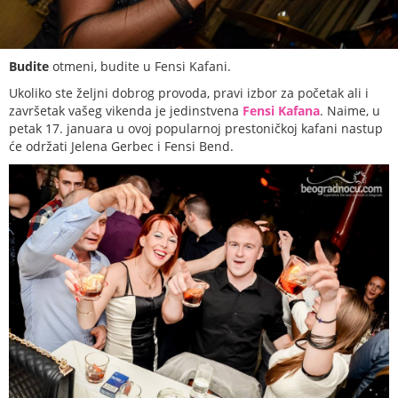
Budite
otmeni, budite u Fensi Kafani.
Ukoliko ste željni dobrog provoda, pravi izbor za početak ali i
završetak vašeg vikenda je jedinstvena
Fensi Kafana
. Naime, u
petak 17. januara u ovoj popularnoj prestoničkoj kafani nastup
će održati Jelena Gerbec i Fensi Bend.