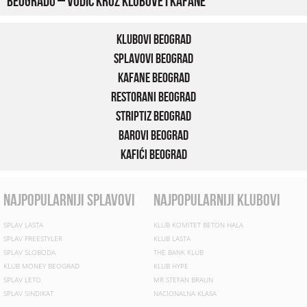
Beogradu – vodič kroz klubove i kafane
Klubovi Beograd
Splavovi Beograd
Kafane Beograd
Restorani Beograd
Striptiz Beograd
Barovi Beograd
Kafići Beograd
najpopularniji splavovi
najpopularniji klubovi
SPLAV LASTA
KLUB KOMITET BETON HALA
SPLAV FREESTYLER
KLUB LASTA
SPLAV SLOBODA
THE BANK KLUB
KLUB MONEY BEOGRAD
KLUB HYPE
SPLAV LETO
MR STEFAN BRAUN
SPLAV SINDIKAT
NACIONALNA KLASA