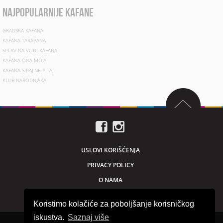
najpopularnije kafane
GRADSKA KAFANA
KAFANA TARAPANA
SPLAV NA VODI KAFANA
KAFANA ONA MOJA
KAFANA SIPAJ NE PITAJ
KLUB NARODNJAKA
USLOVI KORIŠĆENJA
PRIVACY POLICY
O NAMA
MARKETING
Koristimo kolačiće za poboljšanje korisničkog
iskustva.
Saznaj više
Sva prava zadržana © 2026. beogradnocu.com