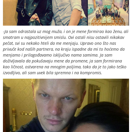
-
Ja sam odrastala uz mog muža, i on je mene formirao kao ženu, ali
smatram u najpozitivnijem smislu. Ovi ostali nisu ostavili nikakav
pečat, svi su nekako hteli da me menjaju. Upravo ono što nas
privuče kod naših partnera, na kraju ispadne da mi to hoćemo da
menjamo i prilagođavamo isključivo nama samima. Ja sam
doživljavala da pokušavaju mene da promene, ja sam formirana
kao ličnost, ostvarena na mnogim poljima, tako da je to jako teško
izvodljivo, ali sam uvek bila spremna i na kompromis.