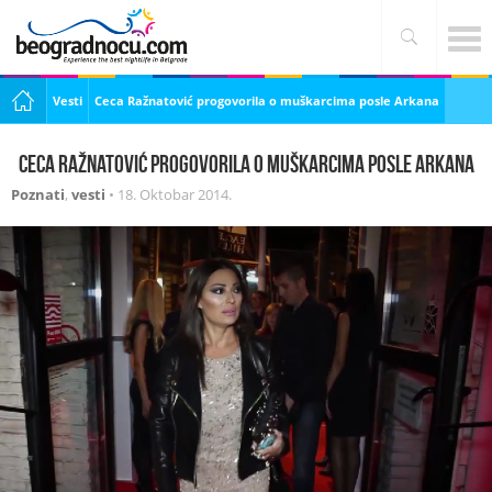
Vesti
Ceca Ražnatović progovorila o muškarcima posle Arkana
Ceca Ražnatović progovorila o muškarcima posle Arkana
Poznati
,
vesti
•
18. Oktobar 2014.