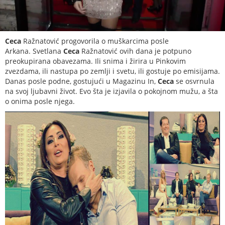
Ceca
Ražnatović progovorila o muškarcima posle
Arkana. Svetlana
Ceca
Ražnatović ovih dana je potpuno
preokupirana obavezama. Ili snima i žirira u Pinkovim
zvezdama, ili nastupa po zemlji i svetu, ili gostuje po emisijama.
Danas posle podne, gostujući u Magazinu In,
Ceca
se osvrnula
na svoj ljubavni život. Evo šta je izjavila o pokojnom mužu, a šta
o onima posle njega.