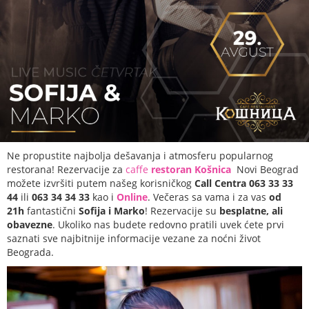
Ne propustite najbolja dešavanja i atmosferu popularnog
restorana! Rezervacije za
caffe
restoran Košnica
Novi Beograd
možete izvršiti putem našeg korisničkog
Call Centra
063 33 33
44
ili
063 34 34 33
kao i
Online
. Večeras sa vama i za vas
od
21h
fantastični
Sofija i Marko
! Rezervacije su
besplatne, ali
obavezne
. Ukoliko nas budete redovno pratili uvek ćete prvi
saznati sve najbitnije informacije vezane za noćni život
Beograda.