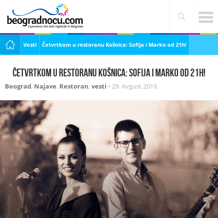
Vesti
Četvrtkom u restoranu Košnica: Sofija i Marko od 21h!
Četvrtkom u restoranu Košnica: Sofija i Marko od 21h!
Beograd
,
Najave
,
Restoran
,
vesti
•
29. Avgust 2019.