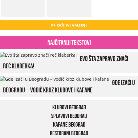
PRIKAŽI SVE GALERIJE
Najčitaniji tekstovi
Evo šta zapravo znači
reč klaberka!
Gde izaći u
Beogradu – vodič kroz klubove i kafane
Klubovi Beograd
Splavovi Beograd
Kafane Beograd
Restorani Beograd