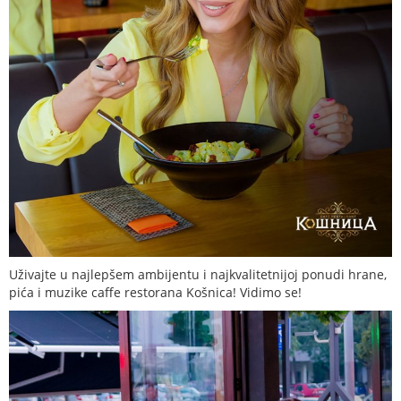
Uživajte u najlepšem ambijentu i najkvalitetnijoj ponudi hrane,
pića i muzike caffe restorana Košnica! Vidimo se!