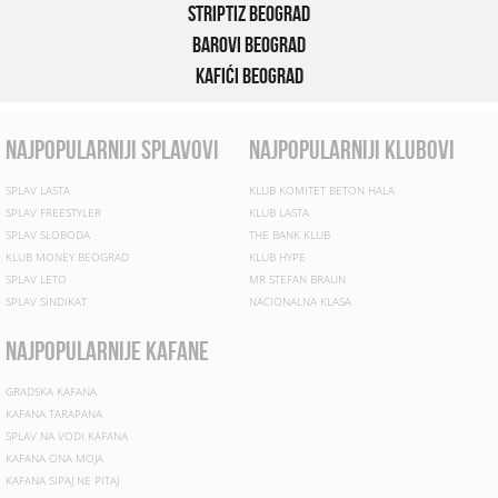
Striptiz Beograd
Barovi Beograd
Kafići Beograd
najpopularniji splavovi
najpopularniji klubovi
SPLAV LASTA
KLUB KOMITET BETON HALA
SPLAV FREESTYLER
KLUB LASTA
SPLAV SLOBODA
THE BANK KLUB
KLUB MONEY BEOGRAD
KLUB HYPE
SPLAV LETO
MR STEFAN BRAUN
SPLAV SINDIKAT
NACIONALNA KLASA
najpopularnije kafane
GRADSKA KAFANA
KAFANA TARAPANA
SPLAV NA VODI KAFANA
KAFANA ONA MOJA
KAFANA SIPAJ NE PITAJ